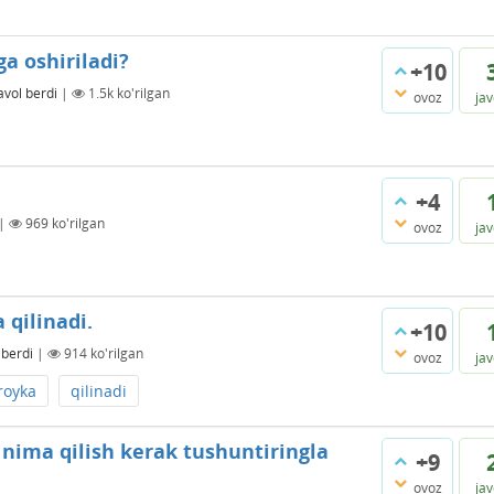
ga oshiriladi?
+10
avol berdi
|
1.5k
ko'rilgan
ovoz
ja
+4
|
969
ko'rilgan
ovoz
ja
 qilinadi.
+10
 berdi
|
914
ko'rilgan
ovoz
ja
royka
qilinadi
nima qilish kerak tushuntiringla
+9
ovoz
ja