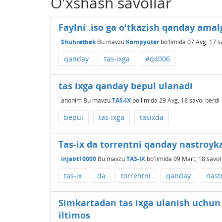
O'xshash savollar
Faylni .iso ga o'tkazish qanday amal
Shuhratbek
Bu mavzu
Kompyuter
bo'limida
07 Avg, 17
s
qanday
tas-ixga
#q4006
tas ixga qanday bepul ulanadi
anonim
Bu mavzu
TAS-IX
bo'limida
29 Avg, 18
savol berdi
bepul
tas-ixga
tasixda
Tas-ix da torrentni qanday nastroyka
injabt10000
Bu mavzu
TAS-IX
bo'limida
09 Mart, 18
savol
tas-ix
da
torrentni
qanday
nast
Simkartadan tas ixga ulanish uchun 
iltimos