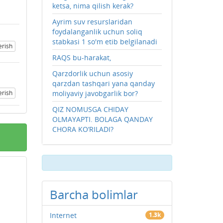
ketsa, nima qilish kerak?
Ayrim suv resurslaridan
foydalanganlik uchun soliq
stabkasi 1 so'm etib belgilanadi
erish
RAQS bu-harakat,
Qarzdorlik uchun asosiy
qarzdan tashqari yana qanday
erish
moliyaviy javobgarlik bor?
QIZ NOMUSGA CHIDAY
OLMAYAPTI. BOLAGA QANDAY
CHORA KO‘RILADI?
Barcha bolimlar
Internet
1.3k