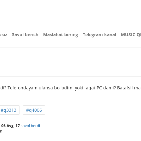
bsiz
Savol berish
Maslahat bering
Telegram kanal
MUSIC Q
adi? Telefondayam ulansa bo'ladimi yoki faqat PC dami? Batafsil m
#q3313
#q4006
a
06 Avg, 17
savol berdi
an