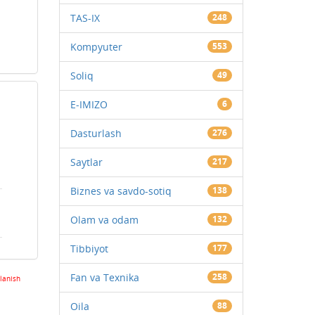
TAS-IX
248
Kompyuter
553
Soliq
49
E-IMIZO
6
Dasturlash
276
Saytlar
217
Biznes va savdo-sotiq
138
Olam va odam
132
Tibbiyot
177
Fan va Texnika
258
lanish
Oila
88