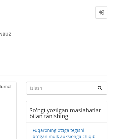
NBUZ
alumot
So'ngi yozilgan maslahatlar
bilan tanishing
Fuqaroning o‘ziga tegishli
bo‘lgan mulk auksionga chiqib