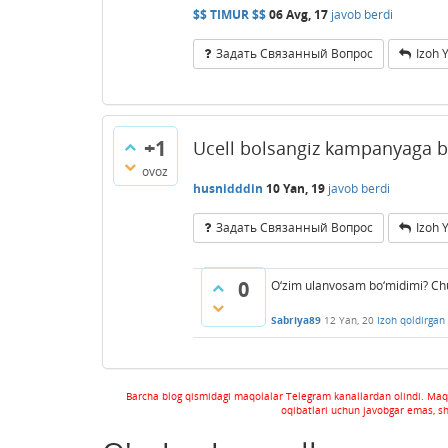
$$ TIMUR $$
06 Avg, 17
javob berdi
Задать Связанный Вопрос
Izoh 
+1
Ucell bolsangiz kampanyaga bo
ovoz
husnidddin
10 Yan, 19
javob berdi
Задать Связанный Вопрос
Izoh 
0
O‘zim ulanvosam bo‘midimi? Chu
Sabriya89
12 Yan, 20
Izoh qoldirgan
Barcha blog qismidagi maqolalar Telegram kanallardan olindi. Maq
oqibatlari uchun javobgar emas, s