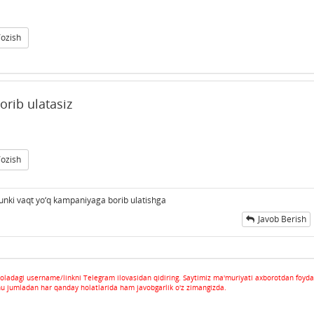
Yozish
rib ulatasiz
Yozish
nki vaqt yo‘q kampaniyaga borib ulatishga
Javob Berish
oladagi username/linkni Telegram ilovasidan qidiring. Saytimiz ma'muriyati axborotdan foyda
hu jumladan har qanday holatlarida ham javobgarlik o'z zimangizda.