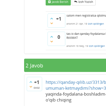
Javob Berish
Izoh Yozish
salom men registratsa qilolma
+1
anonim
21 Apr, 19
Izoh qoldirgan
tas-ix dan qanday foydalansa 
0
RAXMAT
anonim
18 May, 19
Izoh qoldirgan
2
Javob
+1
https://qanday-qilib.uz/3313
umuman-ketmaydimi?show=3
ovoz
yaqinda-foydalana-boshladim
o'qib chiqing