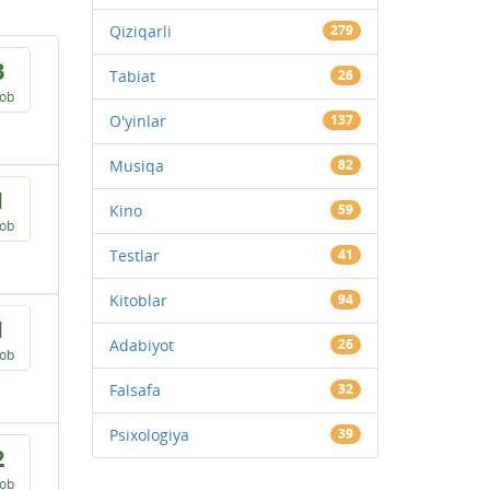
Qiziqarli
279
3
Tabiat
26
vob
O'yinlar
137
Musiqa
82
1
Kino
59
vob
Testlar
41
Kitoblar
94
1
Adabiyot
26
vob
Falsafa
32
Psixologiya
39
2
vob