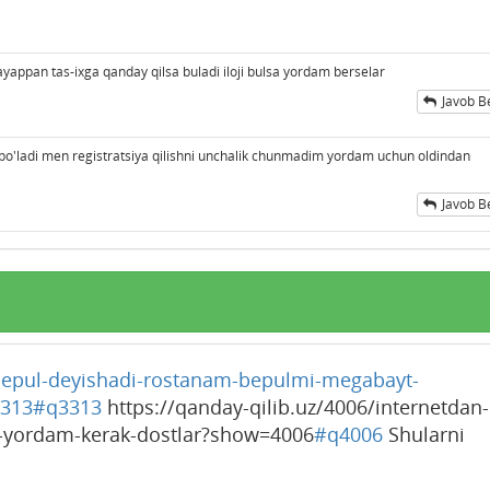
yappan tas-ixga qanday qilsa buladi iloji bulsa yordam berselar
Javob B
bo'ladi men registratsiya qilishni unchalik chunmadim yordam uchun oldindan
Javob B
/bepul-deyishadi-rostanam-bepulmi-megabayt-
313
#q3313
https://qanday-qilib.uz/4006/internetdan-
-yordam-kerak-dostlar?show=4006
#q4006
Shularni