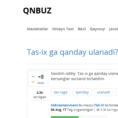
QNBUZ
Maslahatlar
Onlayn Test
В&О
Qaynoq!
Javo
Tas-ix ga qanday ulanadi?
Savolim oddiy. Tas-ix ga qanday ulan
+8
bersanglar xursand bo'laedim.
ovoz
tas-ixga
qanday
ulanadi
4.3k
ko'rilgan
SAEntertainment
Bu mavzu
TAS-IX
bo'limid
06 Avg, 17
Teg o'zgartirilgan
|
4.3k
ko'rilg