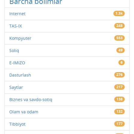
Barcha bolimlar
Internet
1.3k
TAS-IX
248
Kompyuter
553
Soliq
49
E-IMIZO
6
Dasturlash
276
Saytlar
217
Biznes va savdo-sotiq
138
Olam va odam
132
Tibbiyot
177