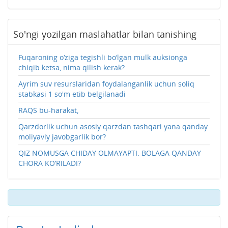
So'ngi yozilgan maslahatlar bilan tanishing
Fuqaroning o‘ziga tegishli bo‘lgan mulk auksionga
chiqib ketsa, nima qilish kerak?
Ayrim suv resurslaridan foydalanganlik uchun soliq
stabkasi 1 so'm etib belgilanadi
RAQS bu-harakat,
Qarzdorlik uchun asosiy qarzdan tashqari yana qanday
moliyaviy javobgarlik bor?
QIZ NOMUSGA CHIDAY OLMAYAPTI. BOLAGA QANDAY
CHORA KO‘RILADI?