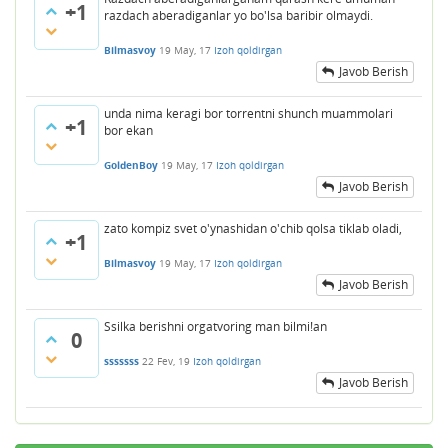
+1
razdach aberadiganlar yo bo'lsa baribir olmaydi.
Bilmasvoy
19 May, 17
Izoh qoldirgan
Javob Berish
unda nima keragi bor torrentni shunch muammolari
+1
bor ekan
GoldenBoy
19 May, 17
Izoh qoldirgan
Javob Berish
zato kompiz svet o'ynashidan o'chib qolsa tiklab oladi,
+1
Bilmasvoy
19 May, 17
Izoh qoldirgan
Javob Berish
Ssilka berishni orgatvoring man bilmi!an
0
sssssss
22 Fev, 19
Izoh qoldirgan
Javob Berish