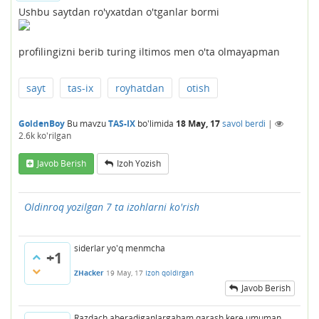
Ushbu saytdan ro'yxatdan o'tganlar bormi
profilingizni berib turing iltimos men o'ta olmayapman
sayt
tas-ix
royhatdan
otish
GoldenBoy
Bu mavzu
TAS-IX
bo'limida
18 May, 17
savol berdi
|
2.6k
ko'rilgan
Javob Berish
Izoh Yozish
Oldinroq yozilgan 7 ta izohlarni ko'rish
siderlar yo'q menmcha
+1
ZHacker
19 May, 17
Izoh qoldirgan
Javob Berish
Razdach aberadiganlargaham qarash kere umuman