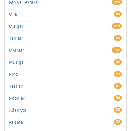
Fan va Texnika
258
Oila
88
Qiziqarli
279
Tabiat
26
O'yinlar
137
Musiqa
82
Kino
59
Testlar
41
Kitoblar
94
Adabiyot
26
Falsafa
32