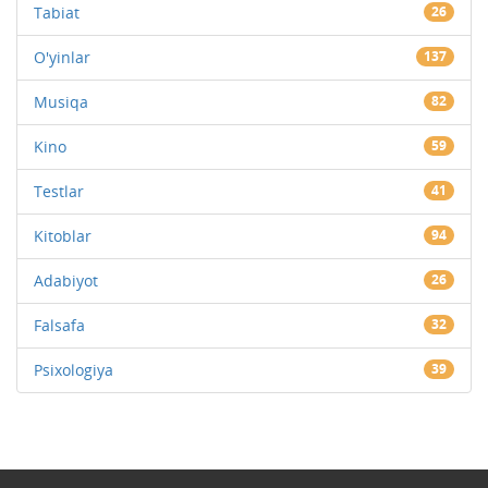
Tabiat
26
O'yinlar
137
Musiqa
82
Kino
59
Testlar
41
Kitoblar
94
Adabiyot
26
Falsafa
32
Psixologiya
39