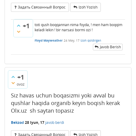
Задать Связанный Вопрос
Izoh Yozish
+1
toti qush boqqannan nima foyda, ! men ham boqqim
keladi lekin ! bir narsasi bormi ozi !
Floyd Mayweather
24 May, 17
Izoh qoldirgan
Javob Berish
+1
ovoz
Siz havas uchun boqasizmi yoki avval bu
qushlar haqida organib keyin boqish kerak
Olx.uz sh saytan topasiz
Bekzod
28 Iyun, 17
javob berdi
Задать Связанный Вопрос
Izoh Yozish