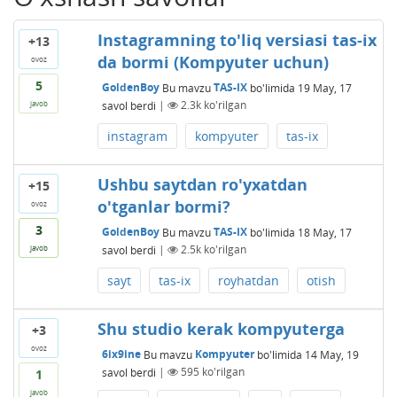
Instagramning to'liq versiasi tas-ix
+13
da bormi (Kompyuter uchun)
ovoz
5
GoldenBoy
Bu mavzu
TAS-IX
bo'limida
19 May, 17
savol berdi
|
2.3k
ko'rilgan
javob
instagram
kompyuter
tas-ix
Ushbu saytdan ro'yxatdan
+15
o'tganlar bormi?
ovoz
3
GoldenBoy
Bu mavzu
TAS-IX
bo'limida
18 May, 17
savol berdi
|
2.5k
ko'rilgan
javob
sayt
tas-ix
royhatdan
otish
Shu studio kerak kompyuterga
+3
ovoz
6ix9ine
Bu mavzu
Kompyuter
bo'limida
14 May, 19
savol berdi
|
595
ko'rilgan
1
javob