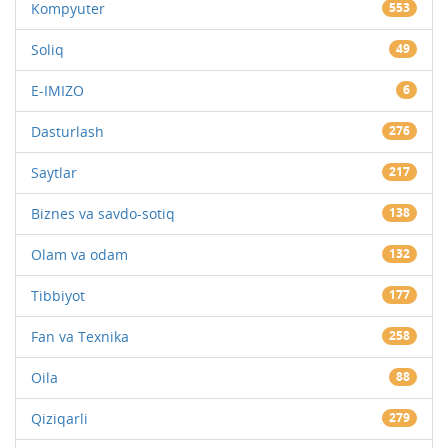
Kompyuter
553
Soliq
49
E-IMIZO
6
Dasturlash
276
Saytlar
217
Biznes va savdo-sotiq
138
Olam va odam
132
Tibbiyot
177
Fan va Texnika
258
Oila
88
Qiziqarli
279