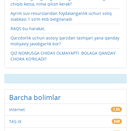
chiqib ketsa, nima qilish kerak?
Ayrim suv resurslaridan foydalanganlik uchun soliq
stabkasi 1 so'm etib belgilanadi
RAQS bu-harakat,
Qarzdorlik uchun asosiy qarzdan tashqari yana qanday
moliyaviy javobgarlik bor?
QIZ NOMUSGA CHIDAY OLMAYAPTI. BOLAGA QANDAY
CHORA KO‘RILADI?
Barcha bolimlar
Internet
1.3k
TAS-IX
248