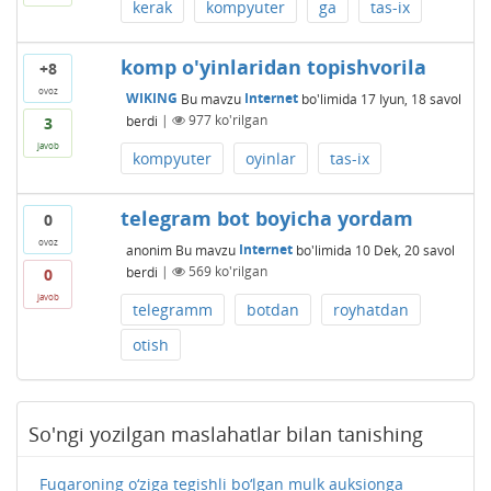
kerak
kompyuter
ga
tas-ix
komp o'yinlaridan topishvorila
+8
ovoz
WIKING
Bu mavzu
Internet
bo'limida
17 Iyun, 18
savol
berdi
|
977
ko'rilgan
3
javob
kompyuter
oyinlar
tas-ix
telegram bot boyicha yordam
0
ovoz
anonim
Bu mavzu
Internet
bo'limida
10 Dek, 20
savol
berdi
|
569
ko'rilgan
0
javob
telegramm
botdan
royhatdan
otish
So'ngi yozilgan maslahatlar bilan tanishing
Fuqaroning o‘ziga tegishli bo‘lgan mulk auksionga