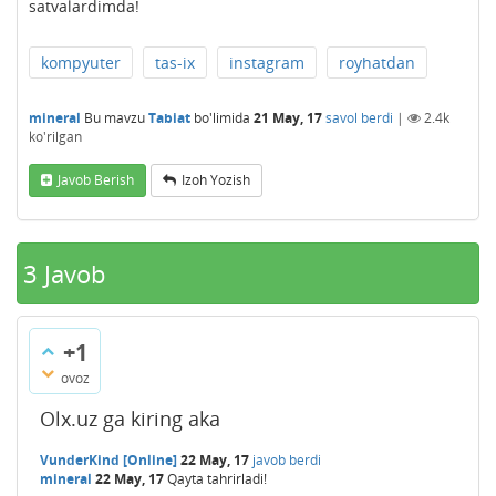
satvalardimda!
kompyuter
tas-ix
instagram
royhatdan
mineral
Bu mavzu
Tabiat
bo'limida
21 May, 17
savol berdi
|
2.4k
ko'rilgan
Javob Berish
Izoh Yozish
3
Javob
+1
ovoz
Olx.uz ga kiring aka
VunderKind [Online]
22 May, 17
javob berdi
mineral
22 May, 17
Qayta tahrirladi!