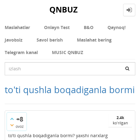
QNBUZ
Maslahatlar
Onlayn Test
В&О
Qaynoq!
Javobsiz
Savol berish
Maslahat bering
Telegram kanal
MUSIC QNBUZ
to'ti qushla boqadiganla bormi
+8
2.4k
ko'rilgan
ovoz
to'ti qushla boqadiganla bormi? yaxshi narxlarg