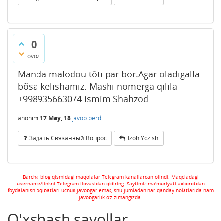
0
ovoz
Manda malodou tôti par bor.Agar oladigalla
bõsa kelishamiz. Mashi nomerga qilila
+998935663074 ismim Shahzod
anonim
17 May, 18
javob berdi
Задать Связанный Вопрос
Izoh Yozish
Barcha blog qismidagi maqolalar Telegram kanallardan olindi. Maqoladagi
username/linkni Telegram ilovasidan qidiring. Saytimiz ma'muriyati axborotdan
foydalanish oqibatlari uchun javobgar emas, shu jumladan har qanday holatlarida ham
javobgarlik o'z zimangizda.
O'xshash savollar