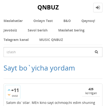
QNBUZ
Maslahatlar
Onlayn Test
В&О
Qaynoq!
Javobsiz
Savol berish
Maslahat bering
Telegram kanal
MUSIC QNBUZ
Sayt bo`yicha yordam
+11
425
ko'rilgan
ovoz
Salom do`stlar. MEn kino sayt ochmoqchi edim shuning