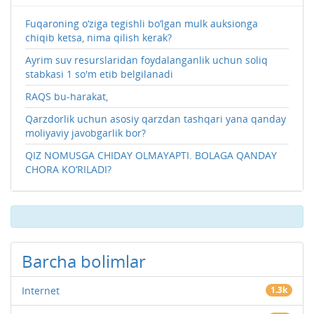
Fuqaroning o‘ziga tegishli bo‘lgan mulk auksionga
chiqib ketsa, nima qilish kerak?
Ayrim suv resurslaridan foydalanganlik uchun soliq
stabkasi 1 so'm etib belgilanadi
RAQS bu-harakat,
Qarzdorlik uchun asosiy qarzdan tashqari yana qanday
moliyaviy javobgarlik bor?
QIZ NOMUSGA CHIDAY OLMAYAPTI. BOLAGA QANDAY
CHORA KO‘RILADI?
Barcha bolimlar
Internet
1.3k