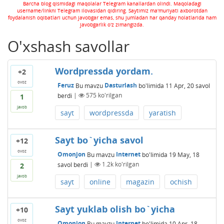
Barcha blog qismidagi maqolalar Telegram kanallardan olindi. Maqoladagi
username/linkni Telegram ilovasidan qidiring. Saytimiz ma'muriyati axborotdan
foydalanish oqibatlari uchun javobgar emas, shu jumladan har qanday holatlarida ham
javobgarlik o'z zimangizda.
O'xshash savollar
Wordpressda yordam.
+2
ovoz
Feruz
Bu mavzu
Dasturlash
bo'limida
11 Apr, 20
savol
berdi
|
575
ko'rilgan
1
javob
sayt
wordpressda
yaratish
Sayt bo`yicha savol
+12
ovoz
Omonjon
Bu mavzu
Internet
bo'limida
19 May, 18
savol berdi
|
1.2k
ko'rilgan
2
javob
sayt
online
magazin
ochish
Sayt yuklab olish bo`yicha
+10
ovoz
Omonjon
Bu mavzu
Internet
bo'limida
10 Apr, 18