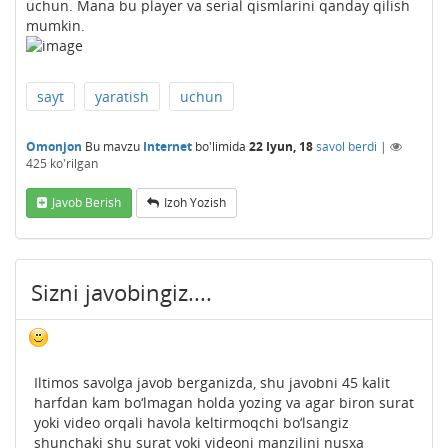
uchun. Mana bu player va serial qismlarini qanday qilish
mumkin.
sayt
yaratish
uchun
Omonjon
Bu mavzu
Internet
bo'limida
22 Iyun, 18
savol berdi
|
425
ko'rilgan
Javob Berish
Izoh Yozish
Sizni javobingiz....
Iltimos savolga javob berganizda, shu javobni 45 kalit
harfdan kam bo‘lmagan holda yozing va agar biron surat
yoki video orqali havola keltirmoqchi bo‘lsangiz
shunchaki shu surat yoki videoni manzilini nusxa