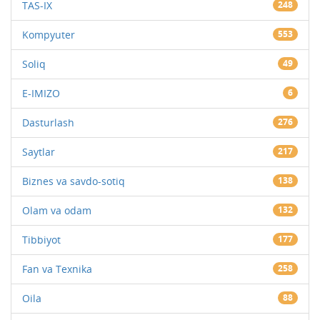
TAS-IX
248
Kompyuter
553
Soliq
49
E-IMIZO
6
Dasturlash
276
Saytlar
217
Biznes va savdo-sotiq
138
Olam va odam
132
Tibbiyot
177
Fan va Texnika
258
Oila
88