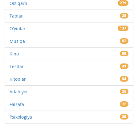
Qiziqarli
279
Tabiat
26
O'yinlar
137
Musiqa
82
Kino
59
Testlar
41
Kitoblar
94
Adabiyot
26
Falsafa
32
Psixologiya
39