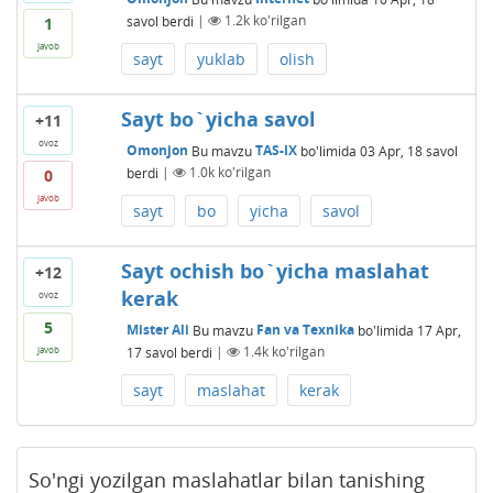
savol berdi
|
1.2k
ko'rilgan
1
javob
sayt
yuklab
olish
Sayt bo`yicha savol
+11
ovoz
Omonjon
Bu mavzu
TAS-IX
bo'limida
03 Apr, 18
savol
berdi
|
1.0k
ko'rilgan
0
javob
sayt
bo
yicha
savol
Sayt ochish bo`yicha maslahat
+12
kerak
ovoz
5
Mister Ali
Bu mavzu
Fan va Texnika
bo'limida
17 Apr,
17
savol berdi
|
1.4k
ko'rilgan
javob
sayt
maslahat
kerak
So'ngi yozilgan maslahatlar bilan tanishing