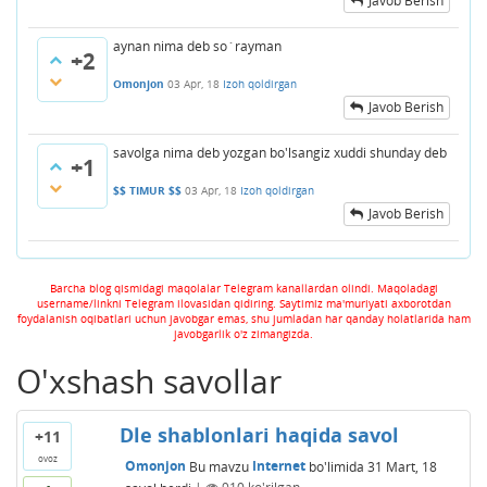
Javob Berish
aynan nima deb so`rayman
+2
Omonjon
03 Apr, 18
Izoh qoldirgan
Javob Berish
savolga nima deb yozgan bo'lsangiz xuddi shunday deb
+1
$$ TIMUR $$
03 Apr, 18
Izoh qoldirgan
Javob Berish
Barcha blog qismidagi maqolalar Telegram kanallardan olindi. Maqoladagi
username/linkni Telegram ilovasidan qidiring. Saytimiz ma'muriyati axborotdan
foydalanish oqibatlari uchun javobgar emas, shu jumladan har qanday holatlarida ham
javobgarlik o'z zimangizda.
O'xshash savollar
Dle shablonlari haqida savol
+11
ovoz
Omonjon
Bu mavzu
Internet
bo'limida
31 Mart, 18