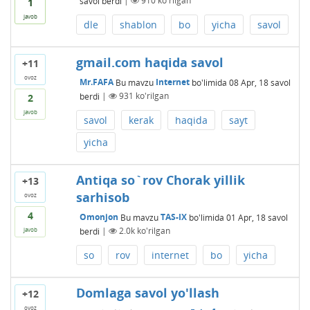
savol berdi
|
910
ko'rilgan
1
javob
dle
shablon
bo
yicha
savol
gmail.com haqida savol
+11
ovoz
Mr.FAFA
Bu mavzu
Internet
bo'limida
08 Apr, 18
savol
berdi
|
931
ko'rilgan
2
javob
savol
kerak
haqida
sayt
yicha
Antiqa so`rov Chorak yillik
+13
sarhisob
ovoz
4
Omonjon
Bu mavzu
TAS-IX
bo'limida
01 Apr, 18
savol
berdi
|
2.0k
ko'rilgan
javob
so
rov
internet
bo
yicha
Domlaga savol yo'llash
+12
ovoz