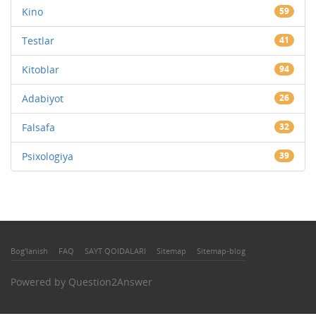
Kino
59
Testlar
41
Kitoblar
94
Adabiyot
26
Falsafa
32
Psixologiya
39
Bog'lanish
FAQ
SAYT QOIDALARI
Sitemap
Sitemap-blog
Powered by
Question2Answer