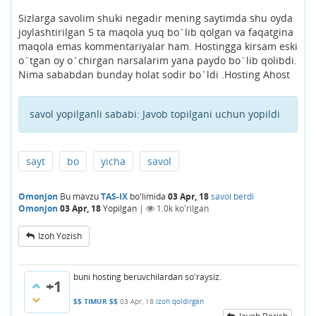
Sizlarga savolim shuki negadir mening saytimda shu oyda
joylashtirilgan 5 ta maqola yuq bo`lib qolgan va faqatgina
maqola emas kommentariyalar ham. Hostingga kirsam eski
o`tgan oy o`chirgan narsalarim yana paydo bo`lib qolibdi.
Nima sababdan bunday holat sodir bo`ldi .Hosting Ahost
savol yopilganli sababi:
Javob topilgani uchun yopildi
sayt
bo
yicha
savol
Omonjon
Bu mavzu
TAS-IX
bo'limida
03 Apr, 18
savol berdi
Omonjon
03 Apr, 18
Yopilgan
|
1.0k
ko'rilgan
Izoh Yozish
buni hosting beruvchilardan so'raysiz.
+1
$$ TIMUR $$
03 Apr, 18
Izoh qoldirgan