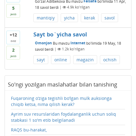
Go'zal Adilbekova
Bu mavzu
Falsafa
bo'limida
11 Apr,
18
savol berdi
|
4.9k
ko'rilgan
5
javob
mantiqiy
yicha
kerak
savol
Sayt bo`yicha savol
+12
ovoz
Omonjon
Bu mavzu
Internet
bo'limida
19 May, 18
savol berdi
|
1.2k
ko'rilgan
2
javob
sayt
online
magazin
ochish
So'ngi yozilgan maslahatlar bilan tanishing
Fuqaroning o‘ziga tegishli bo‘lgan mulk auksionga
chiqib ketsa, nima qilish kerak?
Ayrim suv resurslaridan foydalanganlik uchun soliq
stabkasi 1 so'm etib belgilanadi
RAQS bu-harakat,