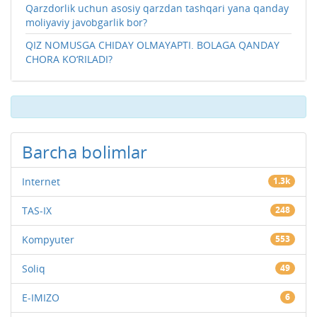
Qarzdorlik uchun asosiy qarzdan tashqari yana qanday
moliyaviy javobgarlik bor?
QIZ NOMUSGA CHIDAY OLMAYAPTI. BOLAGA QANDAY
CHORA KO‘RILADI?
Barcha bolimlar
Internet
1.3k
TAS-IX
248
Kompyuter
553
Soliq
49
E-IMIZO
6