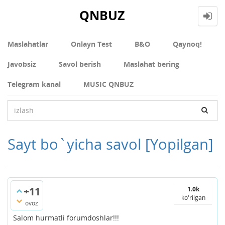
QNBUZ
Maslahatlar
Onlayn Test
В&О
Qaynoq!
Javobsiz
Savol berish
Maslahat bering
Telegram kanal
MUSIC QNBUZ
Sayt bo`yicha savol
[Yopilgan]
+11
1.0k
ko'rilgan
ovoz
Salom hurmatli forumdoshlar!!!