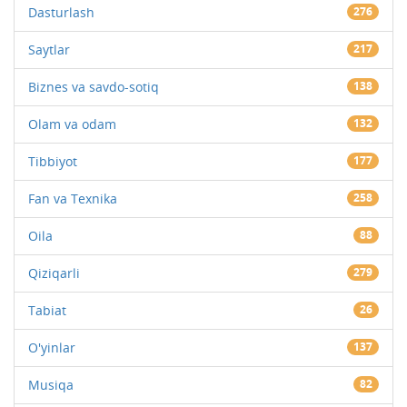
Dasturlash
276
Saytlar
217
Biznes va savdo-sotiq
138
Olam va odam
132
Tibbiyot
177
Fan va Texnika
258
Oila
88
Qiziqarli
279
Tabiat
26
O'yinlar
137
Musiqa
82