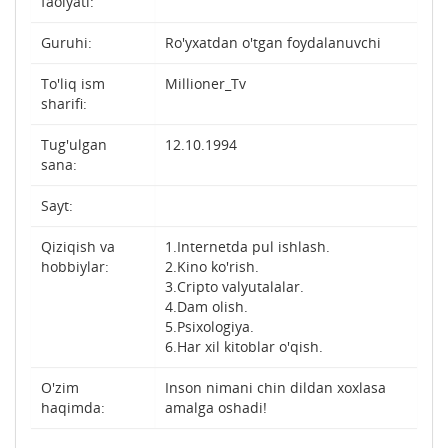
faolyati:
Guruhi:
Ro'yxatdan o'tgan foydalanuvchi
To'liq ism
Millioner_Tv
sharifi:
Tug'ulgan
12.10.1994
sana:
Sayt:
Qiziqish va
1.Internetda pul ishlash.
hobbiylar:
2.Kino ko'rish.
3.Cripto valyutalalar.
4.Dam olish.
5.Psixologiya.
6.Har xil kitoblar o'qish.
O'zim
Inson nimani chin dildan xoxlasa
haqimda:
amalga oshadi!