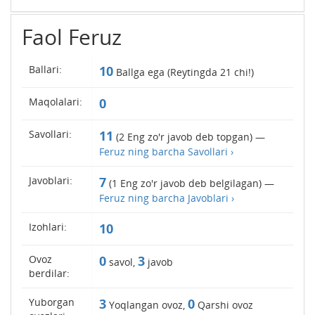
Faol Feruz
Ballari:
10
Ballga ega (Reytingda
21
chi!)
Maqolalari:
0
Savollari:
11
(
2
Eng zo'r javob deb topgan) —
Feruz ning barcha Savollari ›
Javoblari:
7
(
1
Eng zo'r javob deb belgilagan) —
Feruz ning barcha Javoblari ›
Izohlari:
10
Ovoz
0
3
savol,
javob
berdilar:
Yuborgan
3
0
Yoqlangan ovoz,
Qarshi ovoz