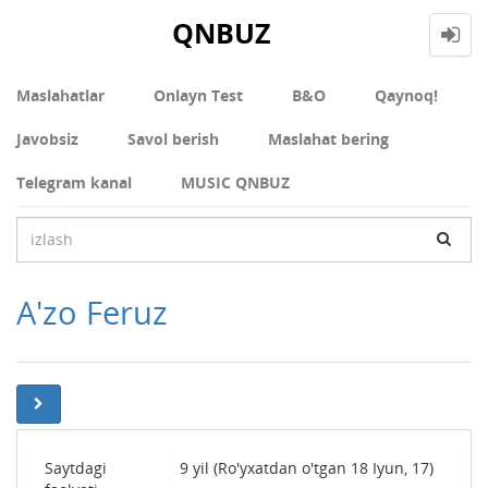
QNBUZ
Maslahatlar
Onlayn Test
В&О
Qaynoq!
Javobsiz
Savol berish
Maslahat bering
Telegram kanal
MUSIC QNBUZ
A'zo Feruz
Saytdagi
9 yil (Ro'yxatdan o'tgan 18 Iyun, 17)