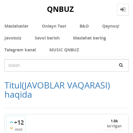
QNBUZ
Maslahatlar
Onlayn Test
В&О
Qaynoq!
Javobsiz
Savol berish
Maslahat bering
Telegram kanal
MUSIC QNBUZ
Titul(JAVOBLAR VAQARASI)
haqida
+12
1.0k
ko'rilgan
ovoz