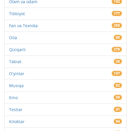
Olam va odam
132
Tibbiyot
177
Fan va Texnika
258
Oila
88
Qiziqarli
279
Tabiat
26
O'yinlar
137
Musiqa
82
Kino
59
Testlar
41
Kitoblar
94