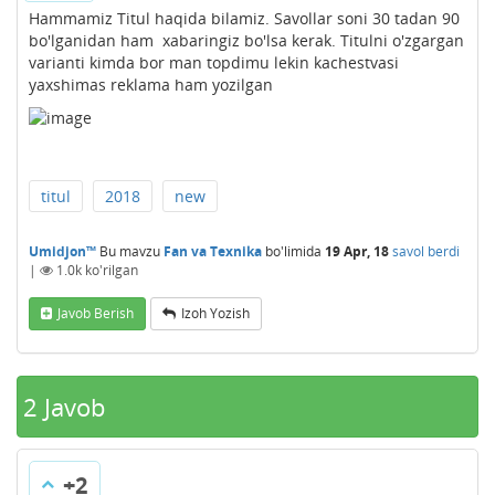
Hammamiz Titul haqida bilamiz. Savollar soni 30 tadan 90
bo'lganidan ham xabaringiz bo'lsa kerak. Titulni o'zgargan
varianti kimda bor man topdimu lekin kachestvasi
yaxshimas reklama ham yozilgan
titul
2018
new
Umidjon™
Bu mavzu
Fan va Texnika
bo'limida
19 Apr, 18
savol berdi
|
1.0k
ko'rilgan
Javob Berish
Izoh Yozish
2
Javob
+2