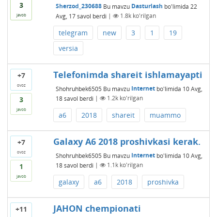
3
Sherzod_230688
Bu mavzu
Dasturlash
bo'limida
22
Avg, 17
savol berdi
|
1.8k
ko'rilgan
javob
telegram
new
3
1
19
versia
Telefonimda shareit ishlamayapti
+7
ovoz
Shohruhbek6505
Bu mavzu
Internet
bo'limida
10 Avg,
18
savol berdi
|
1.2k
ko'rilgan
3
javob
a6
2018
shareit
muammo
Galaxy A6 2018 proshivkasi kerak.
+7
ovoz
Shohruhbek6505
Bu mavzu
Internet
bo'limida
10 Avg,
18
savol berdi
|
1.1k
ko'rilgan
1
javob
galaxy
a6
2018
proshivka
JAHON chempionati
+11