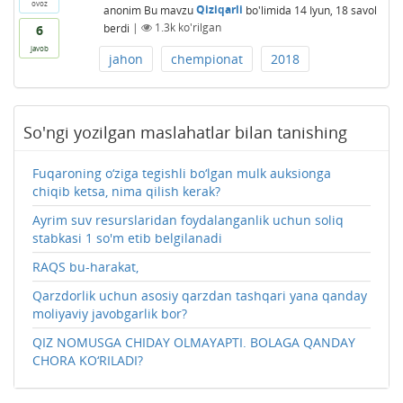
ovoz
anonim
Bu mavzu
Qiziqarli
bo'limida
14 Iyun, 18
savol
berdi
|
1.3k
ko'rilgan
6
javob
jahon
chempionat
2018
So'ngi yozilgan maslahatlar bilan tanishing
Fuqaroning o‘ziga tegishli bo‘lgan mulk auksionga
chiqib ketsa, nima qilish kerak?
Ayrim suv resurslaridan foydalanganlik uchun soliq
stabkasi 1 so'm etib belgilanadi
RAQS bu-harakat,
Qarzdorlik uchun asosiy qarzdan tashqari yana qanday
moliyaviy javobgarlik bor?
QIZ NOMUSGA CHIDAY OLMAYAPTI. BOLAGA QANDAY
CHORA KO‘RILADI?