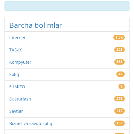
Barcha bolimlar
Internet
1.3k
TAS-IX
248
Kompyuter
553
Soliq
49
E-IMIZO
6
Dasturlash
276
Saytlar
217
Biznes va savdo-sotiq
138