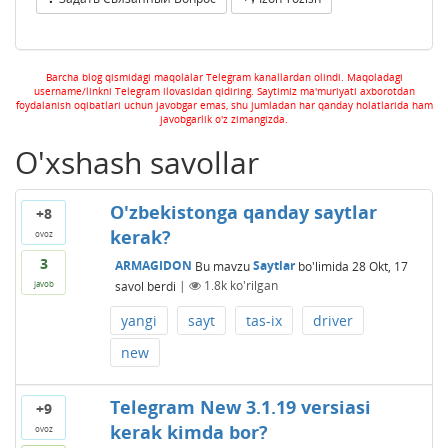
Barcha blog qismidagi maqolalar Telegram kanallardan olindi. Maqoladagi
username/linkni Telegram ilovasidan qidiring. Saytimiz ma'muriyati axborotdan
foydalanish oqibatlari uchun javobgar emas, shu jumladan har qanday holatlarida ham
javobgarlik o'z zimangizda.
O'xshash savollar
O'zbekistonga qanday saytlar
+8
kerak?
ovoz
3
ARMAGIDON
Bu mavzu
Saytlar
bo'limida
28 Okt, 17
savol berdi
|
1.8k
ko'rilgan
javob
yangi
sayt
tas-ix
driver
new
Telegram New 3.1.19 versiasi
+9
kerak kimda bor?
ovoz