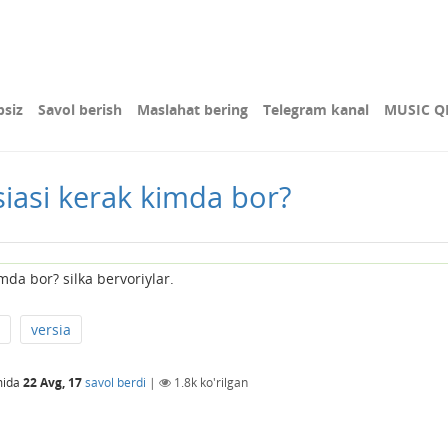
bsiz
Savol berish
Maslahat bering
Telegram kanal
MUSIC Q
iasi kerak kimda bor?
da bor? silka bervoriylar.
versia
mida
22 Avg, 17
savol berdi
|
1.8k
ko'rilgan