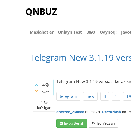
QNBUZ
Maslahatlar
Onlayn Test
В&О
Qaynoq!
Javo
Telegram New 3.1.19 vers
Telegram New 3.1.19 versiasi kerak kim
+9
ovoz
telegram
new
3
1
19
1.8k
ko'rilgan
Sherzod_230688
Bu mavzu
Dasturlash
bo'li
Javob Berish
Izoh Yozish