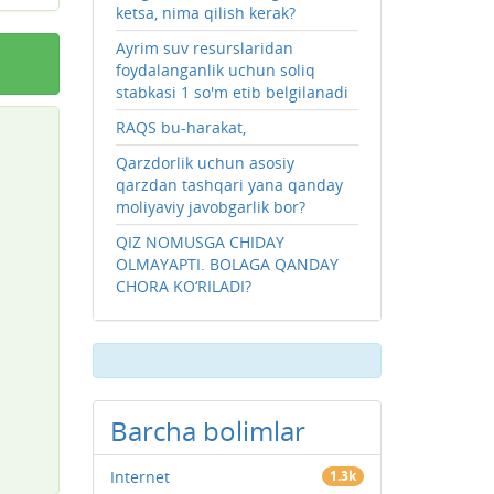
ketsa, nima qilish kerak?
Ayrim suv resurslaridan
foydalanganlik uchun soliq
stabkasi 1 so'm etib belgilanadi
RAQS bu-harakat,
Qarzdorlik uchun asosiy
qarzdan tashqari yana qanday
moliyaviy javobgarlik bor?
QIZ NOMUSGA CHIDAY
OLMAYAPTI. BOLAGA QANDAY
CHORA KO‘RILADI?
Barcha bolimlar
Internet
1.3k