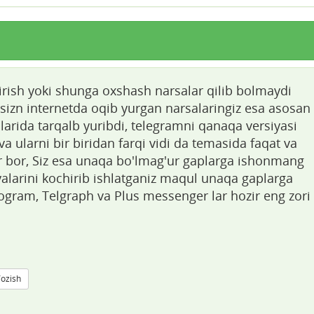
irish yoki shunga oxshash narsalar qilib bolmaydi
 sizn internetda oqib yurgan narsalaringiz esa asosan
arida tarqalb yuribdi, telegramni qanaqa versiyasi
a ularni bir biridan farqi vidi da temasida faqat va
r bor, Siz esa unaqa bo'lmag'ur gaplarga ishonmang
iyalarini kochirib ishlatganiz maqul unaqa gaplarga
gram, Telgraph va Plus messenger lar hozir eng zori
Yozish