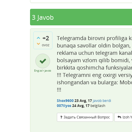
3
Javob
+2
Telegramda birovni profiliga k
bunaqa savollar oldin bolgan,
ovoz
reklama uchun telegram kanall
bolsayam vzlom qilib bomidi, v
birkkita qoshimcha funksiyala
Eng zo'r javob
!!! Telegramni eng oxirgi vers
ishongandan va bularga: Mobo
!!!
Shox9600
23 Avg, 17
javob berdi
007ilyos
24 Avg, 17
belgilash
Задать Связанный Вопрос
Izoh 