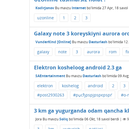
Kodirjonov
Bu mavzu
Internet
bo'limida
27 Apr, 18
savol
uzonline
1
2
3
Galaxy note 3 koreyskiyni aurora orq
VunderKind [Online]
Bu mavzu
Dasturlash
bo'limida
12 
galaxy
note
3
aurora
rom
fi
Elektron kosheloog android 2.3 ga
SAEntertainment
Bu mavzu
Dasturlash
bo'limida
09 Avg
elektron
koshelog
android
2
3
#post2930263
#рџсђрѕрјрѕрєрѕрґ
#o-
3 km ga yugurganda odam qancha klo
Jora
Bu mavzu
Soliq
bo'limida
06 Okt, 18
savol berdi
|
9
3
km
yugurish
natijasi