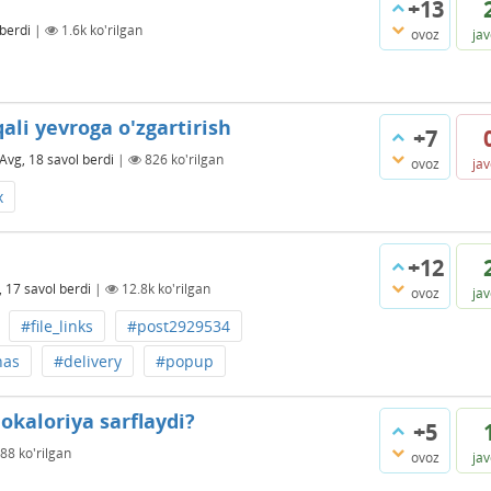
+13
 berdi
|
1.6k
ko'rilgan
ovoz
ja
ali yevroga o'zgartirish
+7
Avg, 18
savol berdi
|
826
ko'rilgan
ovoz
ja
x
+12
, 17
savol berdi
|
12.8k
ko'rilgan
ovoz
ja
#file_links
#post2929534
nas
#delivery
#popup
kaloriya sarflaydi?
+5
88
ko'rilgan
ovoz
ja