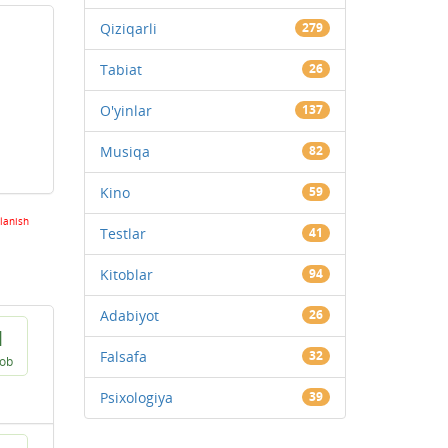
Qiziqarli
279
Tabiat
26
O'yinlar
137
Musiqa
82
Kino
59
lanish
Testlar
41
Kitoblar
94
Adabiyot
26
1
Falsafa
32
vob
Psixologiya
39