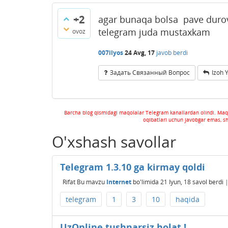
+2
agar bunaqa bolsa pave durov
telegram juda mustaxkam
ovoz
007ilyos
24 Avg, 17
javob berdi
Задать Связанный Вопрос
Izoh 
Barcha blog qismidagi maqolalar Telegram kanallardan olindi. Maq
oqibatlari uchun javobgar emas, s
O'xshash savollar
Telegram 1.3.10 ga kirmay qoldi
Rifat
Bu mavzu
Internet
bo'limida
21 Iyun, 18
savol berdi
telegram
1
3
10
haqida
UzOnline tushnarsiz holat !