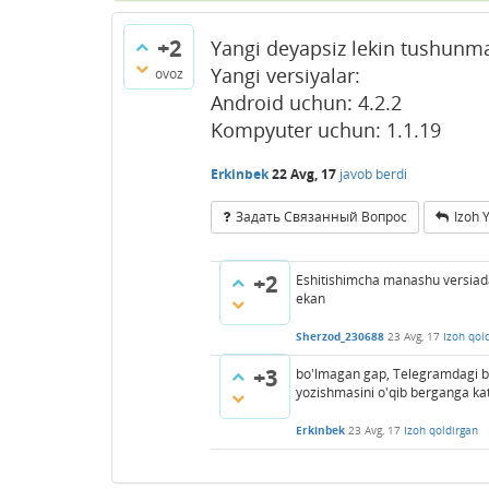
+2
Yangi deyapsiz lekin tushunm
Yangi versiyalar:
ovoz
Android uchun: 4.2.2
Kompyuter uchun: 1.1.19
Erkinbek
22 Avg, 17
javob berdi
Задать Связанный Вопрос
Izoh 
+2
Eshitishimcha manashu versiada,
ekan
Sherzod_230688
23 Avg, 17
Izoh qol
+3
bo'lmagan gap, Telegramdagi biro
yozishmasini o'qib berganga ka
Erkinbek
23 Avg, 17
Izoh qoldirgan