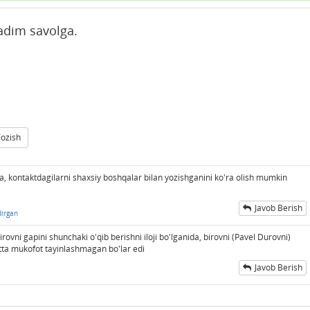
adim savolga.
Yozish
 kontaktdagilarni shaxsiy boshqalar bilan yozishganini ko'ra olish mumkin
Javob Berish
dirgan
vni gapini shunchaki o'qib berishni iloji bo'lganida, birovni (Pavel Durovni)
tta mukofot tayinlashmagan bo'lar edi
Javob Berish