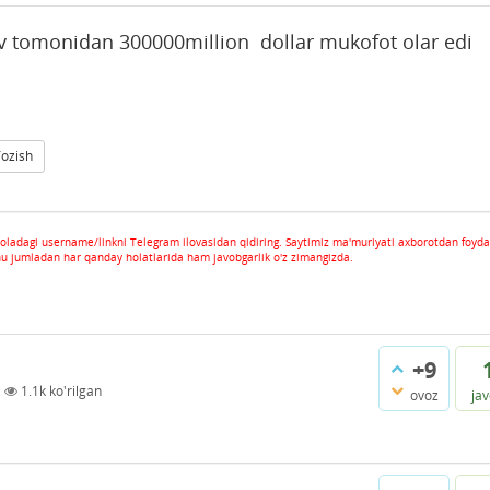
 tomonidan 300000million dollar mukofot olar edi
Yozish
oladagi username/linkni Telegram ilovasidan qidiring. Saytimiz ma'muriyati axborotdan foyda
hu jumladan har qanday holatlarida ham javobgarlik o'z zimangizda.
+9
|
1.1k
ko'rilgan
ovoz
ja