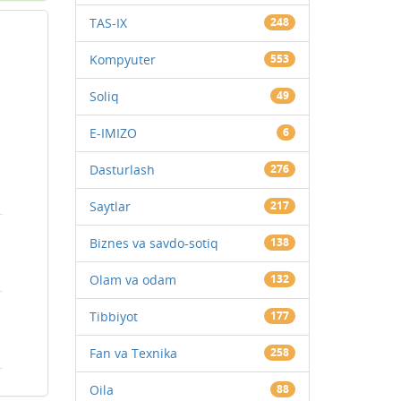
TAS-IX
248
Kompyuter
553
Soliq
49
E-IMIZO
6
Dasturlash
276
Saytlar
217
Biznes va savdo-sotiq
138
Olam va odam
132
Tibbiyot
177
Fan va Texnika
258
Oila
88