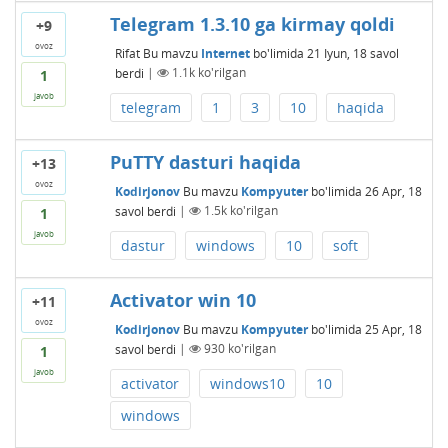
Telegram 1.3.10 ga kirmay qoldi
+9
ovoz
Rifat
Bu mavzu
Internet
bo'limida
21 Iyun, 18
savol
berdi
|
1.1k
ko'rilgan
1
javob
telegram
1
3
10
haqida
PuTTY dasturi haqida
+13
ovoz
Kodirjonov
Bu mavzu
Kompyuter
bo'limida
26 Apr, 18
savol berdi
|
1.5k
ko'rilgan
1
javob
dastur
windows
10
soft
Activator win 10
+11
ovoz
Kodirjonov
Bu mavzu
Kompyuter
bo'limida
25 Apr, 18
savol berdi
|
930
ko'rilgan
1
javob
activator
windows10
10
windows