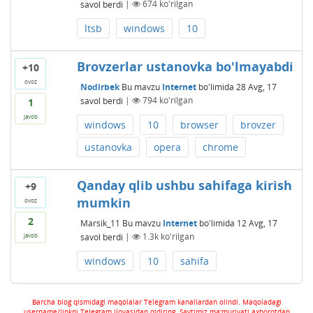
savol berdi
|
674
ko'rilgan
ltsb
windows
10
Brovzerlar ustanovka bo'lmayabdi
+10
ovoz
Nodirbek
Bu mavzu
Internet
bo'limida
28 Avg, 17
savol berdi
|
794
ko'rilgan
1
javob
windows
10
browser
brovzer
ustanovka
opera
chrome
Qanday qlib ushbu sahifaga kirish
+9
mumkin
ovoz
2
Marsik_11
Bu mavzu
Internet
bo'limida
12 Avg, 17
savol berdi
|
1.3k
ko'rilgan
javob
windows
10
sahifa
Barcha blog qismidagi maqolalar Telegram kanallardan olindi. Maqoladagi
username/linkni Telegram ilovasidan qidiring. Saytimiz ma'muriyati axborotdan