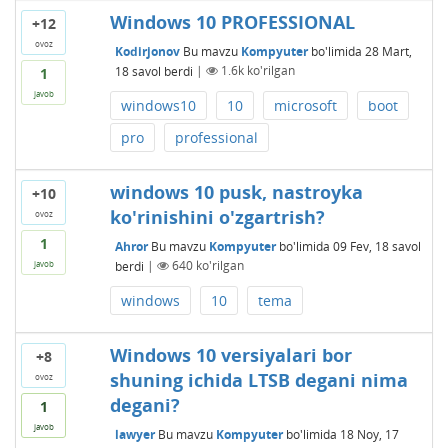
Windows 10 PROFESSIONAL
+12
ovoz
Kodirjonov
Bu mavzu
Kompyuter
bo'limida
28 Mart,
18
savol berdi
|
1.6k
ko'rilgan
1
javob
windows10
10
microsoft
boot
pro
professional
windows 10 pusk, nastroyka
+10
ko'rinishini o'zgartrish?
ovoz
1
Ahror
Bu mavzu
Kompyuter
bo'limida
09 Fev, 18
savol
berdi
|
640
ko'rilgan
javob
windows
10
tema
Windows 10 versiyalari bor
+8
shuning ichida LTSB degani nima
ovoz
degani?
1
javob
lawyer
Bu mavzu
Kompyuter
bo'limida
18 Noy, 17