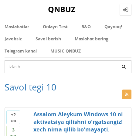
QNBUZ
Maslahatlar
Onlayn Test
В&О
Qaynoq!
Javobsiz
Savol berish
Maslahat bering
Telegram kanal
MUSIC QNBUZ
Savol tegi 10
Assalom Aleykum Windows 10 ni
+2
aktivatsiya qilishni o'rgatsangiz!
ovoz
xech nima qilib bo'mayapti.
3
javob