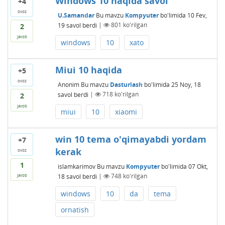
Windows 10 haqida savol
+4
ovoz
U.Samandar
Bu mavzu
Kompyuter
bo'limida
10 Fev,
19
savol berdi
|
801
ko'rilgan
2
javob
windows
10
xato
Miui 10 haqida
+5
ovoz
Anonim
Bu mavzu
Dasturlash
bo'limida
25 Noy, 18
savol berdi
|
718
ko'rilgan
2
javob
miui
10
xiaomi
win 10 tema o'qimayabdi yordam
+7
kerak
ovoz
1
islamkarimov
Bu mavzu
Kompyuter
bo'limida
07 Okt,
18
savol berdi
|
748
ko'rilgan
javob
windows
10
da
tema
ornatish