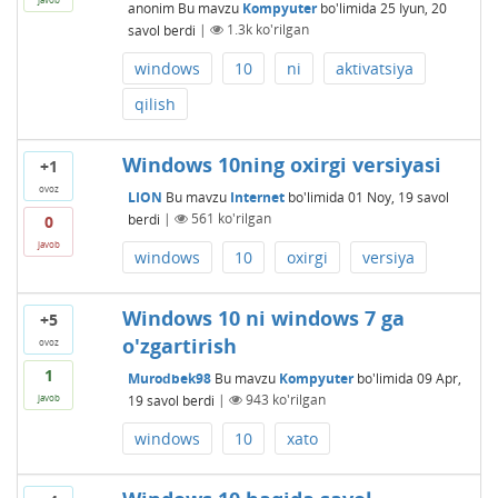
anonim
Bu mavzu
Kompyuter
bo'limida
25 Iyun, 20
savol berdi
|
1.3k
ko'rilgan
windows
10
ni
aktivatsiya
qilish
Windows 10ning oxirgi versiyasi
+1
ovoz
LION
Bu mavzu
Internet
bo'limida
01 Noy, 19
savol
berdi
|
561
ko'rilgan
0
javob
windows
10
oxirgi
versiya
Windows 10 ni windows 7 ga
+5
o'zgartirish
ovoz
1
Murodbek98
Bu mavzu
Kompyuter
bo'limida
09 Apr,
19
savol berdi
|
943
ko'rilgan
javob
windows
10
xato