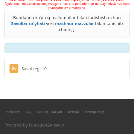
foydalanish oqibatlari uchun javobgar emas, shu jumladan har qanday holatlarida ham
javobgarlik o'z zimangizda.
Bundanda ko'proq ma'lumotlar bilan tanishish uchun
Savollar ro'yhati
yoki
mashhur mavzular
bilan tanishib
chiqing.
Savol tegi 10
Bog'lanish
FAQ
SAYT QOIDALARI
Sitemap
Sitemap-blog
Powered by
Question2Answer