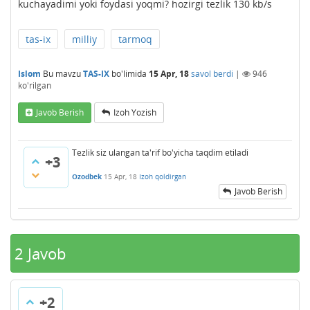
kuchayadimi yoki foydasi yoqmi? hozirgi tezlik 130 kb/s
tas-ix
milliy
tarmoq
Islom
Bu mavzu
TAS-IX
bo'limida
15 Apr, 18
savol berdi
|
946
ko'rilgan
Javob Berish
Izoh Yozish
Tezlik siz ulangan ta'rif bo'yicha taqdim etiladi
+3
Ozodbek
15 Apr, 18
Izoh qoldirgan
Javob Berish
2
Javob
+2