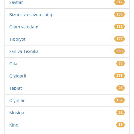
Saytlar
217
Biznes va savdo-sotiq
138
Olam va odam
132
Tibbiyot
177
Fan va Texnika
258
Oila
88
Qiziqarli
279
Tabiat
26
O'yinlar
137
Musiqa
82
Kino
59