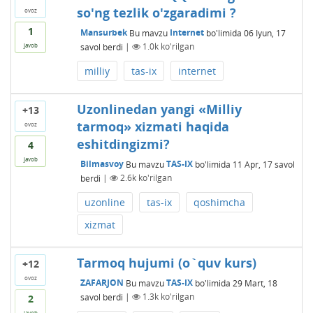
so'ng tezlik o'zgaradimi ?
ovoz
1
Mansurbek
Bu mavzu
Internet
bo'limida
06 Iyun, 17
savol berdi
|
1.0k
ko'rilgan
javob
milliy
tas-ix
internet
Uzonlinedan yangi «Milliy
+13
tarmoq» xizmati haqida
ovoz
eshitdingizmi?
4
javob
Bilmasvoy
Bu mavzu
TAS-IX
bo'limida
11 Apr, 17
savol
berdi
|
2.6k
ko'rilgan
uzonline
tas-ix
qoshimcha
xizmat
Tarmoq hujumi (o`quv kurs)
+12
ovoz
ZAFARJON
Bu mavzu
TAS-IX
bo'limida
29 Mart, 18
savol berdi
|
1.3k
ko'rilgan
2
javob