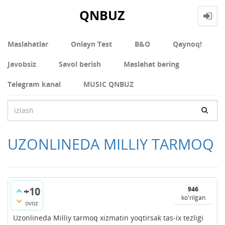
QNBUZ
Maslahatlar
Onlayn Test
В&О
Qaynoq!
Javobsiz
Savol berish
Maslahat bering
Telegram kanal
MUSIC QNBUZ
UZONLINEDA MILLIY TARMOQ
+10
946
ko'rilgan
ovoz
Uzonlineda Milliy tarmoq xizmatin yoqtirsak tas-ix tezligi