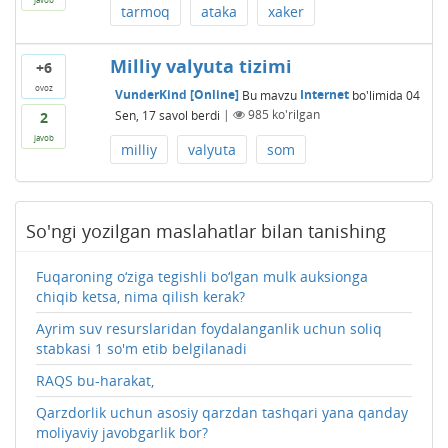
tarmoq
ataka
xaker
Milliy valyuta tizimi
+6
ovoz
VunderKind [Online]
Bu mavzu
Internet
bo'limida
04
Sen, 17
savol berdi
|
985
ko'rilgan
2
javob
milliy
valyuta
som
So'ngi yozilgan maslahatlar bilan tanishing
Fuqaroning o‘ziga tegishli bo‘lgan mulk auksionga
chiqib ketsa, nima qilish kerak?
Ayrim suv resurslaridan foydalanganlik uchun soliq
stabkasi 1 so'm etib belgilanadi
RAQS bu-harakat,
Qarzdorlik uchun asosiy qarzdan tashqari yana qanday
moliyaviy javobgarlik bor?