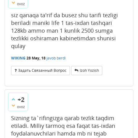
ovoz
siz qanaqa ta'rif da busez shu tarifi tezligi
beriladi maniki life 1 tas-ixdan tashqari
128kb ammo man 1 kunlik 2500 sumga
tezlikki oshiraman kabinetimdan shunisi
qulay
WIKING
28 May, 18
javob berdi
Задать Связанный Вопрос
Izoh Yozish
+2
ovoz
Sizning ta`rifingizga qarab tezlik taqdim
etiladi. Milliy tarmoq esa faqat tas-ixdan
foydalanuvchilari hamda mb ni tejab