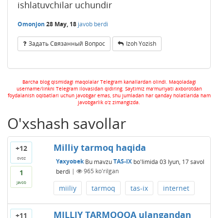
ishlatuvchilar uchundir
Omonjon
28 May, 18
javob berdi
Задать Связанный Вопрос
Izoh Yozish
Barcha blog qismidagi maqolalar Telegram kanallardan olindi. Maqoladagi
username/linkni Telegram ilovasidan qidiring. Saytimiz ma'muriyati axborotdan
foydalanish oqibatlari uchun javobgar emas, shu jumladan har qanday holatlarida ham
javobgarlik o'z zimangizda.
O'xshash savollar
Milliy tarmoq haqida
+12
ovoz
Yaxyobek
Bu mavzu
TAS-IX
bo'limida
03 Iyun, 17
savol
berdi
|
965
ko'rilgan
1
javob
miiliy
tarmoq
tas-ix
internet
MILLIY TARMOQQA ulangandan
+11