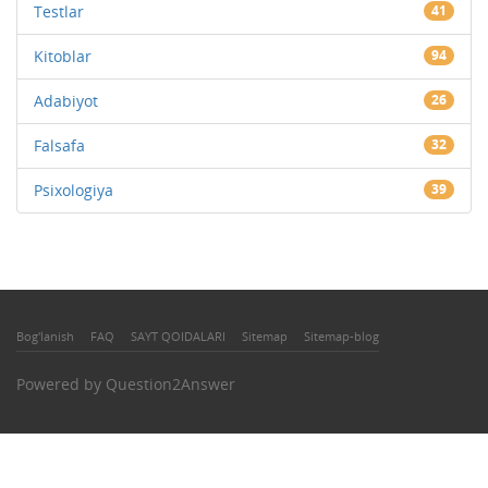
Testlar
41
Kitoblar
94
Adabiyot
26
Falsafa
32
Psixologiya
39
Bog'lanish
FAQ
SAYT QOIDALARI
Sitemap
Sitemap-blog
Powered by
Question2Answer