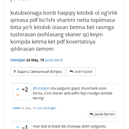
kutubxonaga borib haqiqiy kitobdi ol og'irlik
qimasa pdf bo'lshi shartmi netta topilmasa
bitta yo'li kitobdi olasan betma bet rasmga
tushirasan (xohlasang skaner qi) keyin
kompda ketma ket pdf kovertatsiya
qildirasan tamom
Umidjon
24 May, 18
javob berdi
Задать Связанный Вопрос
Izoh Yozish
+2
@Umidjon
shu aytganiz gapiz shunchalik oson
bo'lsa, o'ziz skaner qilib pdfni fayl cloudga tashlab
bering!
LION
24 May, 18
Izoh qoldirgan
Javob Berish
–1
man bob di biladi dib shunaqa didim aytganku