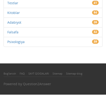
Testlar
41
Kitoblar
94
Adabiyot
26
Falsafa
32
Psixologiya
39
Bog'lanish
FAQ
SAYT QOIDALARI
Sitemap
Sitemap-blog
Powered by
Question2Answer