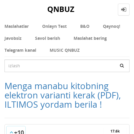
QNBUZ
Maslahatlar
Onlayn Test
В&О
Qaynoq!
Javobsiz
Savol berish
Maslahat bering
Telegram kanal
MUSIC QNBUZ
Menga manabu kitobning
elektron varianti kerak (PDF),
ILTIMOS yordam berila !
+10
17.6k