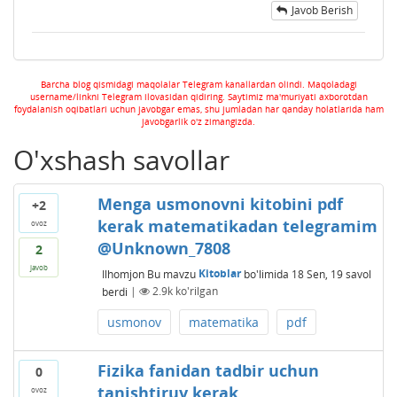
Javob Berish
Barcha blog qismidagi maqolalar Telegram kanallardan olindi. Maqoladagi
username/linkni Telegram ilovasidan qidiring. Saytimiz ma'muriyati axborotdan
foydalanish oqibatlari uchun javobgar emas, shu jumladan har qanday holatlarida ham
javobgarlik o'z zimangizda.
O'xshash savollar
Menga usmonovni kitobini pdf
+2
kerak matematikadan telegramim
ovoz
@Unknown_7808
2
javob
Ilhomjon
Bu mavzu
Kitoblar
bo'limida
18 Sen, 19
savol
berdi
|
2.9k
ko'rilgan
usmonov
matematika
pdf
Fizika fanidan tadbir uchun
0
tanishtiruv kerak
ovoz