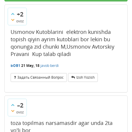
+2
ovoz
Usmonov Kutoblarini elektron kunishda
topish qiyin ayrim kutoblari bor lekin bu
qonunga zid chunki M,Usmonov Avtorskiy
Pravani Kup talab qiladi
bOB1
21 May, 18
javob berdi
Задать Связанный Вопрос
Izoh Yozish
–2
ovoz
toza topilmas narsamasdir agar unda 2ta
yo'li bor