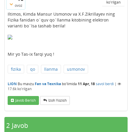
ko'rilgan
ovoz
Iltimos, Kimda Mansur Usmonov va X.F.Zikrillayev ning
Fizika fanidan o`quv qo`llanma kitobining elektron
varianti bo`lsa tashab berila!
Mir yo Tas-ix farqi yuq !
fizika
qo
llanma
usmonov
LION
Bu mavzu
Fan va Texnika
bo'limida
11 Apr, 18
savol berdi
|
17.6k
ko'rilgan
Javob Berish
Izoh Yozish
2
Javob