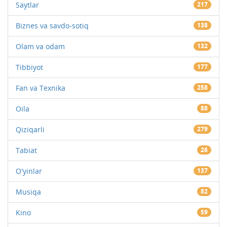
Saytlar
217
Biznes va savdo-sotiq
138
Olam va odam
132
Tibbiyot
177
Fan va Texnika
258
Oila
88
Qiziqarli
279
Tabiat
26
O'yinlar
137
Musiqa
82
Kino
59