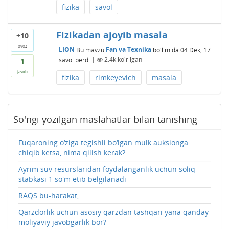
fizika
savol
Fizikadan ajoyib masala
+10
ovoz
LION
Bu mavzu
Fan va Texnika
bo'limida
04 Dek, 17
savol berdi
|
2.4k
ko'rilgan
1
javob
fizika
rimkeyevich
masala
So'ngi yozilgan maslahatlar bilan tanishing
Fuqaroning o‘ziga tegishli bo‘lgan mulk auksionga
chiqib ketsa, nima qilish kerak?
Ayrim suv resurslaridan foydalanganlik uchun soliq
stabkasi 1 so'm etib belgilanadi
RAQS bu-harakat,
Qarzdorlik uchun asosiy qarzdan tashqari yana qanday
moliyaviy javobgarlik bor?