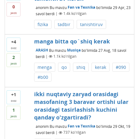
0
anonim
Bu mavzu
Fan va Texnika
bo'limida
29 Apr, 23
savol berdi
|
1.4k
ko'rilgan
javob
fizika
tadbir
tanishtiruv
manga bitta qo`shiq kerak
+4
ovoz
ARASH
Bu mavzu
Musiqa
bo'limida
27 Avg, 18
savol
berdi
|
1.1k
ko'rilgan
2
javob
menga
qo
shiq
kerak
#090
#b00
ikki nuqtaviy zaryad orasidagi
+1
masofaning 3 baravar ortishi ular
ovoz
orasidagi tasirlashish kuchini
1
qanday o'zgartiradi?
javob
anonim
Bu mavzu
Fan va Texnika
bo'limida
29 Okt, 19
savol berdi
|
737
ko'rilgan