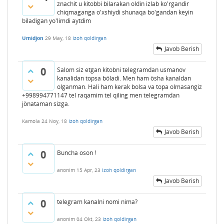
znachit u kitobbi bilarakan oldin izlab ko'rgandir
chiqmaganga o'xshiydi shunaqa bo'gandan keyin
biladigan yo'limdi aytdim
Umidjon
29 May, 18
Izoh qoldirgan
Javob Berish
0
Salom siz etgan kitobni telegramdan usmanov
kanalidan topsa böladi. Men ham ösha kanaldan
olganman. Hali ham kerak bolsa va topa olmasangiz
+998994771147 tel raqamim tel qiling men telegramdan
jönataman sizga.
Kamola
24 Noy, 18
Izoh qoldirgan
Javob Berish
0
Buncha oson !
anonim
15 Apr, 23
Izoh qoldirgan
Javob Berish
0
telegram kanalni nomi nima?
anonim
04 Okt, 23
Izoh qoldirgan