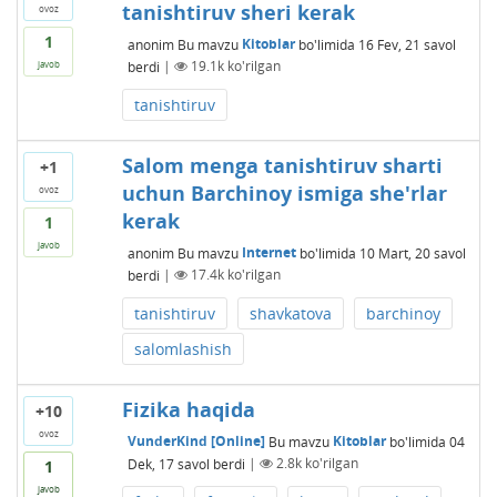
tanishtiruv sheri kerak
ovoz
1
anonim
Bu mavzu
Kitoblar
bo'limida
16 Fev, 21
savol
berdi
|
19.1k
ko'rilgan
javob
tanishtiruv
Salom menga tanishtiruv sharti
+1
uchun Barchinoy ismiga she'rlar
ovoz
kerak
1
javob
anonim
Bu mavzu
Internet
bo'limida
10 Mart, 20
savol
berdi
|
17.4k
ko'rilgan
tanishtiruv
shavkatova
barchinoy
salomlashish
Fizika haqida
+10
ovoz
VunderKind [Online]
Bu mavzu
Kitoblar
bo'limida
04
Dek, 17
savol berdi
|
2.8k
ko'rilgan
1
javob