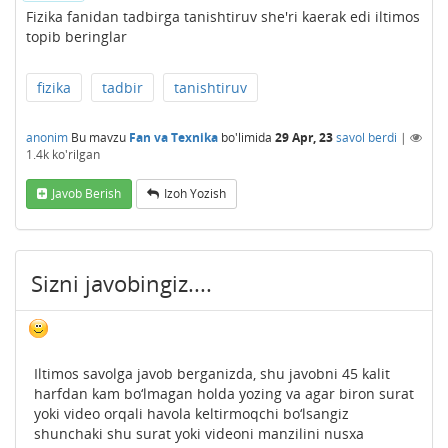
Fizika fanidan tadbirga tanishtiruv she'ri kaerak edi iltimos
topib beringlar
fizika
tadbir
tanishtiruv
anonim
Bu mavzu
Fan va Texnika
bo'limida
29 Apr, 23
savol berdi
|
1.4k
ko'rilgan
Javob Berish
Izoh Yozish
Sizni javobingiz....
Iltimos savolga javob berganizda, shu javobni 45 kalit
harfdan kam bo‘lmagan holda yozing va agar biron surat
yoki video orqali havola keltirmoqchi bo‘lsangiz
shunchaki shu surat yoki videoni manzilini nusxa