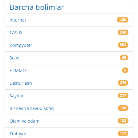
Barcha bolimlar
Internet
1.3k
TAS-IX
248
Kompyuter
553
Soliq
49
E-IMIZO
6
Dasturlash
276
Saytlar
217
Biznes va savdo-sotiq
138
Olam va odam
132
Tibbiyot
177