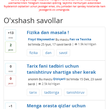
username/linkni Telegram ilovasidan qidiring. Saytimiz ma'muriyati axborotdan
foydalanish oqibatlari uchun javobgar emas, shu jumladan har qanday holatlarida ham
javobgarlik o'z zimangizda.
O'xshash savollar
Fizika dan masala !
+13
ovoz
Floyd Mayweather
Bu mavzu
Fan va Texnika
bo'limida
25 Iyun, 17
savol berdi
|
1.9k
ko'rilgan
2
javob
fizika
dan
savol
Tarix fani tadbiri uchun
0
tanishtiruv shartiga sher kerak
ovoz
0
anonim
Bu mavzu
Qiziqarli
bo'limida
15 Dek, 23
savol
berdi
|
2.5k
ko'rilgan
javob
tarix
tadbiriga
tanishtiruv
Menga orasta qizlar uchun
–1