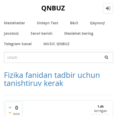
QNBUZ
Maslahatlar
Onlayn Test
В&О
Qaynoq!
Javobsiz
Savol berish
Maslahat bering
Telegram kanal
MUSIC QNBUZ
Fizika fanidan tadbir uchun
tanishtiruv kerak
0
1.4k
ko'rilgan
ovoz