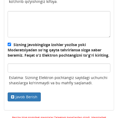
ko‘chirib qo‘yishingiz kifoya.
Sizning javobingizga izohlar yozilsa yoki
Moderatsiyadan so'ng qayta tahrirlansa sizga xabar
beramiz. Faqat o'z Elektron pochtangizni to'g'ri kiriting.
Eslatma: Sizning Elektron pochtangiz saytdagi uchunchi
shaxslarga ko'rinmaydi va bu mahfiy saqlanadi.
Javob Berish
Barcha blog qismidagi maqolalar Telegram kanallardan olindi. Maqoladagi