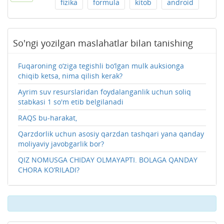
fizika
formula
kitob
android
So'ngi yozilgan maslahatlar bilan tanishing
Fuqaroning o‘ziga tegishli bo‘lgan mulk auksionga
chiqib ketsa, nima qilish kerak?
Ayrim suv resurslaridan foydalanganlik uchun soliq
stabkasi 1 so'm etib belgilanadi
RAQS bu-harakat,
Qarzdorlik uchun asosiy qarzdan tashqari yana qanday
moliyaviy javobgarlik bor?
QIZ NOMUSGA CHIDAY OLMAYAPTI. BOLAGA QANDAY
CHORA KO‘RILADI?