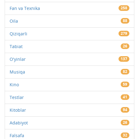
Fan va Texnika
258
Oila
88
Qiziqarli
279
Tabiat
26
O'yinlar
137
Musiqa
82
Kino
59
Testlar
41
Kitoblar
94
Adabiyot
26
Falsafa
32