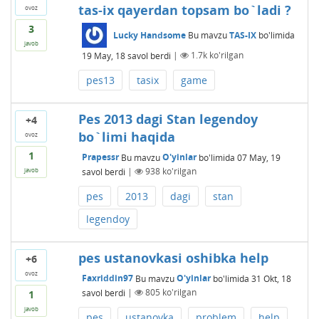
tas-ix qayerdan topsam bo`ladi ?
ovoz
3
Lucky Handsome
Bu mavzu
TAS-IX
bo'limida
javob
19 May, 18
savol berdi
|
1.7k
ko'rilgan
pes13
tasix
game
Pes 2013 dagi Stan legendoy
+4
bo`limi haqida
ovoz
1
Prapessr
Bu mavzu
O'yinlar
bo'limida
07 May, 19
savol berdi
|
938
ko'rilgan
javob
pes
2013
dagi
stan
legendoy
pes ustanovkasi oshibka help
+6
ovoz
Faxriddin97
Bu mavzu
O'yinlar
bo'limida
31 Okt, 18
savol berdi
|
805
ko'rilgan
1
javob
pes
ustanovka
problem
help