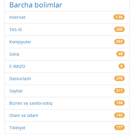
Barcha bolimlar
Internet
1.3k
TAS-IX
248
Kompyuter
553
Soliq
49
E-IMIZO
6
Dasturlash
276
Saytlar
217
Biznes va savdo-sotiq
138
Olam va odam
132
Tibbiyot
177