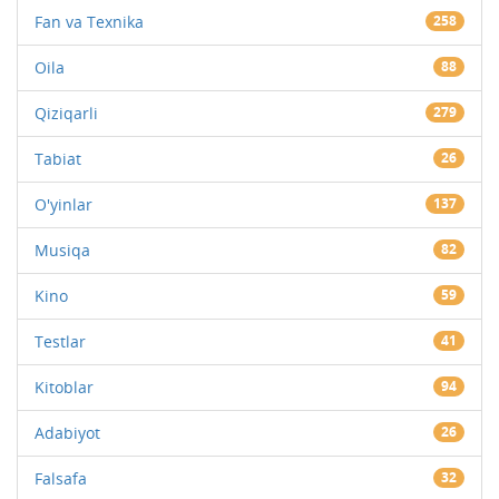
Fan va Texnika
258
Oila
88
Qiziqarli
279
Tabiat
26
O'yinlar
137
Musiqa
82
Kino
59
Testlar
41
Kitoblar
94
Adabiyot
26
Falsafa
32