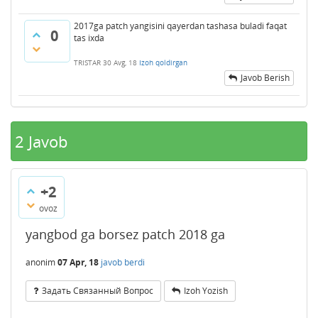
2017ga patch yangisini qayerdan tashasa buladi faqat
0
tas ixda
TRISTAR
30 Avg, 18
Izoh qoldirgan
Javob Berish
2
Javob
+2
ovoz
yangbod ga borsez patch 2018 ga
anonim
07 Apr, 18
javob berdi
Задать Связанный Вопрос
Izoh Yozish