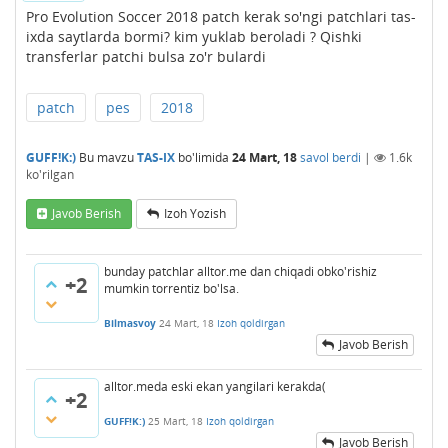
Pro Evolution Soccer 2018 patch kerak so'ngi patchlari tas-
ixda saytlarda bormi? kim yuklab beroladi ? Qishki
transferlar patchi bulsa zo'r bulardi
patch
pes
2018
GUFF!K:)
Bu mavzu
TAS-IX
bo'limida
24 Mart, 18
savol berdi
|
1.6k
ko'rilgan
Javob Berish
Izoh Yozish
bunday patchlar alltor.me dan chiqadi obko'rishiz
+2
mumkin torrentiz bo'lsa.
Bilmasvoy
24 Mart, 18
Izoh qoldirgan
Javob Berish
alltor.meda eski ekan yangilari kerakda(
+2
GUFF!K:)
25 Mart, 18
Izoh qoldirgan
Javob Berish