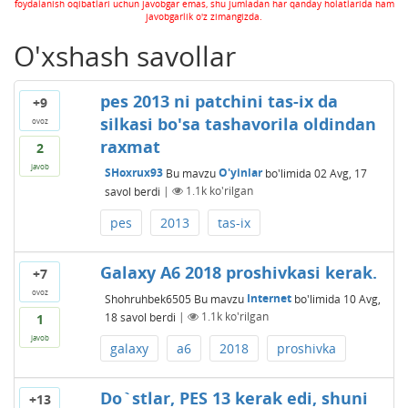
foydalanish oqibatlari uchun javobgar emas, shu jumladan har qanday holatlarida ham
javobgarlik o'z zimangizda.
O'xshash savollar
pes 2013 ni patchini tas-ix da
+9
silkasi bo'sa tashavorila oldindan
ovoz
raxmat
2
javob
SHoxrux93
Bu mavzu
O'yinlar
bo'limida
02 Avg, 17
savol berdi
|
1.1k
ko'rilgan
pes
2013
tas-ix
Galaxy A6 2018 proshivkasi kerak.
+7
ovoz
Shohruhbek6505
Bu mavzu
Internet
bo'limida
10 Avg,
18
savol berdi
|
1.1k
ko'rilgan
1
javob
galaxy
a6
2018
proshivka
Do`stlar, PES 13 kerak edi, shuni
+13