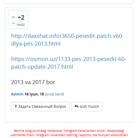
+2
ovoz
http://daxshat.info/3650-pesedit-patch-v60-
dlya-pes-2013.html
https://osmon.uz/1133-pes-2013-pesedit-60-
patch-update-2017.html
2013 va 2017 bor
Admin
16 Iyun, 18
javob berdi
Задать Связанный Вопрос
Izoh Yozish
Barcha blog qismidagi maqolalar Telegram kanallardan olindi. Maqoladagi
username/linkni Telegram ilovasidan qidiring. Saytimiz ma'muriyati axborotdan