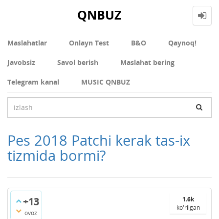
QNBUZ
Maslahatlar
Onlayn Test
В&О
Qaynoq!
Javobsiz
Savol berish
Maslahat bering
Telegram kanal
MUSIC QNBUZ
Pes 2018 Patchi kerak tas-ix
tizmida bormi?
+13
1.6k
ko'rilgan
ovoz