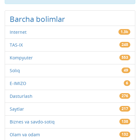
Barcha bolimlar
Internet
1.3k
TAS-IX
248
Kompyuter
553
Soliq
49
E-IMIZO
6
Dasturlash
276
Saytlar
217
Biznes va savdo-sotiq
138
Olam va odam
132