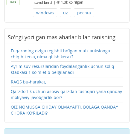
savol berdi
|
1.3k
ko'rilgan
javob
windows
uz
pochta
So'ngi yozilgan maslahatlar bilan tanishing
Fuqaroning o‘ziga tegishli bo‘lgan mulk auksionga
chiqib ketsa, nima qilish kerak?
Ayrim suv resurslaridan foydalanganlik uchun soliq
stabkasi 1 so'm etib belgilanadi
RAQS bu-harakat,
Qarzdorlik uchun asosiy qarzdan tashqari yana qanday
moliyaviy javobgarlik bor?
QIZ NOMUSGA CHIDAY OLMAYAPTI. BOLAGA QANDAY
CHORA KO‘RILADI?