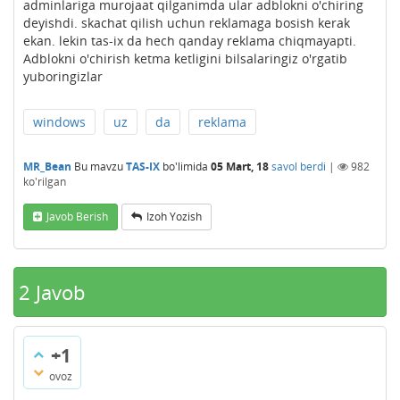
adminlariga murojaat qilganimda ular adblokni o'chiring
deyishdi. skachat qilish uchun reklamaga bosish kerak
ekan. lekin tas-ix da hech qanday reklama chiqmayapti.
Adblokni o'chirish ketma ketligini bilsalaringiz o'rgatib
yuboringizlar
windows
uz
da
reklama
MR_Bean
Bu mavzu
TAS-IX
bo'limida
05 Mart, 18
savol berdi
|
982
ko'rilgan
Javob Berish
Izoh Yozish
2
Javob
+1
ovoz