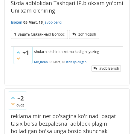
Sizda adblokdan Tashqari IP.blokxam yo'qmi
Uni xam o'chiring
Isoxon
05 Mart, 18
javob berdi
Задать Связанный Вопрос
Izoh Yozish
+1
shularni o'chirish ketma ketligini yozing
MR_Bean
06 Mart, 18
Izoh qoldirgan
Javob Berish
–2
ovoz
reklama mir net bo'sagina ko'rinadi paqat
tasix bo'sa bezpalesna adblock plagin
bo'ladigan bo'sa unga bosib shunchaki