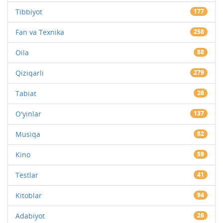
Tibbiyot
177
Fan va Texnika
258
Oila
88
Qiziqarli
279
Tabiat
26
O'yinlar
137
Musiqa
82
Kino
59
Testlar
41
Kitoblar
94
Adabiyot
26