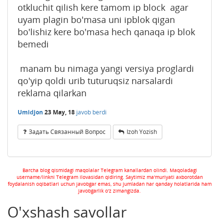
otkluchit qilish kere tamom ip block agar
uyam plagin bo'masa uni ipblok qigan
bo'lishiz kere bo'masa hech qanaqa ip blok
bemedi
manam bu nimaga yangi versiya proglardi
qo'yip qoldi urib tuturuqsiz narsalardi
reklama qilarkan
Umidjon
23 May, 18
javob berdi
Задать Связанный Вопрос
Izoh Yozish
Barcha blog qismidagi maqolalar Telegram kanallardan olindi. Maqoladagi
username/linkni Telegram ilovasidan qidiring. Saytimiz ma'muriyati axborotdan
foydalanish oqibatlari uchun javobgar emas, shu jumladan har qanday holatlarida ham
javobgarlik o'z zimangizda.
O'xshash savollar