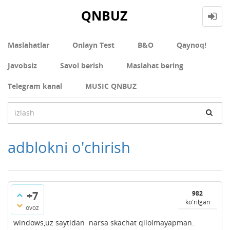
QNBUZ
Maslahatlar
Onlayn Test
В&О
Qaynoq!
Javobsiz
Savol berish
Maslahat bering
Telegram kanal
MUSIC QNBUZ
adblokni o'chirish
+7
982
ko'rilgan
ovoz
windows,uz saytidan narsa skachat qilolmayapman.