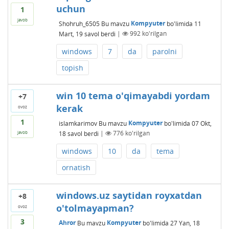
uchun
1
javob
Shohruh_6505
Bu mavzu
Kompyuter
bo'limida
11
Mart, 19
savol berdi
|
992
ko'rilgan
windows
7
da
parolni
topish
win 10 tema o'qimayabdi yordam
+7
kerak
ovoz
1
islamkarimov
Bu mavzu
Kompyuter
bo'limida
07 Okt,
18
savol berdi
|
776
ko'rilgan
javob
windows
10
da
tema
ornatish
windows.uz saytidan royxatdan
+8
o'tolmayapman?
ovoz
3
Ahror
Bu mavzu
Kompyuter
bo'limida
27 Yan, 18