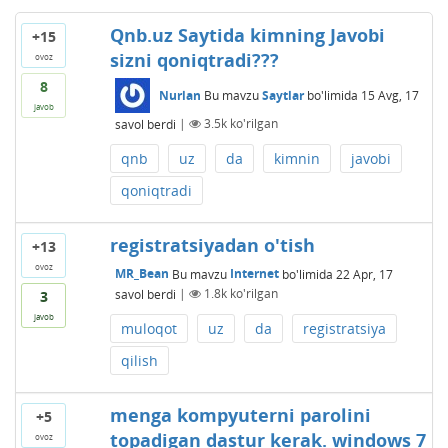
Qnb.uz Saytida kimning Javobi
+15
sizni qoniqtradi???
ovoz
8
Nurlan
Bu mavzu
Saytlar
bo'limida
15 Avg, 17
javob
savol berdi
|
3.5k
ko'rilgan
qnb
uz
da
kimnin
javobi
qoniqtradi
registratsiyadan o'tish
+13
ovoz
MR_Bean
Bu mavzu
Internet
bo'limida
22 Apr, 17
savol berdi
|
1.8k
ko'rilgan
3
javob
muloqot
uz
da
registratsiya
qilish
menga kompyuterni parolini
+5
topadigan dastur kerak. windows 7
ovoz