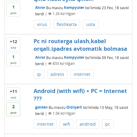
1
Ahror
Bu mavzu
Kompyuter
bo'limida
23 Fev, 18
savol
berdi
|
1.2k
ko'rilgan
javob
virus
fleshkarta
usta
Pc ni routerga ulash,kabel
+12
orqali.ipadres avtomatik bolmasa
ovoz
1
Ahror
Bu mavzu
Kompyuter
bo'limida
09 Fev, 18
savol
berdi
|
833
ko'rilgan
javob
ip
adress
internet
Android (with wifi) + PC = Internet
+11
???
ovoz
2
golden
Bu mavzu
Qiziqarli
bo'limida
13 May, 18
savol
berdi
|
1.0k
ko'rilgan
javob
internet
wifi
android
pc