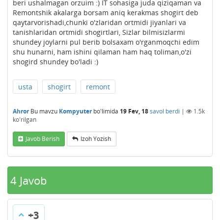
beri ushalmagan orzuim :) IT sohasiga juda qiziqaman va
Remontshik akalarga borsam aniq kerakmas shogirt deb
qaytarvorishadi,chunki o'zlaridan ortmidi jiyanlari va
tanishlaridan ortmidi shogirtlari, Sizlar bilmisizlarmi
shundey joylarni pul berib bolsaxam o'rganmoqchi edim
shu hunarni, ham ishini qilaman ham haq toliman,o'zi
shogird shundey bo'ladi :)
usta
shogirt
remont
Ahror
Bu mavzu
Kompyuter
bo'limida
19 Fev, 18
savol berdi
|
1.5k
ko'rilgan
Javob Berish
Izoh Yozish
4
Javob
+3