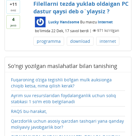
Filellarni tezda yuklab oldaigan PC
+11
dastur qaysi deb o`ylaysiz ?
ovoz
4
Lucky Handsome
Bu mavzu
Internet
javob
bo'limida
22 Dek, 17
savol berdi
|
971
ko'rilgan
programma
download
internet
So'ngi yozilgan maslahatlar bilan tanishing
Fuqaroning o‘ziga tegishli bo‘lgan mulk auksionga
chiqib ketsa, nima qilish kerak?
Ayrim suv resurslaridan foydalanganlik uchun soliq
stabkasi 1 so'm etib belgilanadi
RAQS bu-harakat,
Qarzdorlik uchun asosiy qarzdan tashqari yana qanday
moliyaviy javobgarlik bor?