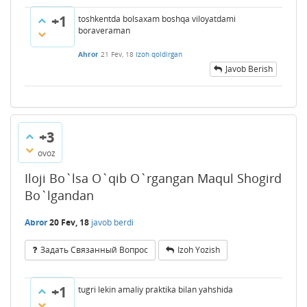
+1
toshkentda bolsaxam boshqa viloyatdami
boraveraman
Ahror
21 Fev, 18
Izoh qoldirgan
Javob Berish
+3
ovoz
Iloji Bo`lsa O`qib O`rgangan Maqul Shogird
Bo`lgandan
Abror
20 Fev, 18
javob berdi
Задать Связанный Вопрос
Izoh Yozish
+1
tugri lekin amaliy praktika bilan yahshida