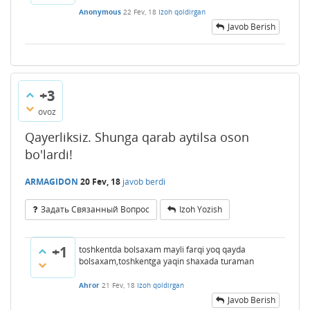
Anonymous
22 Fev, 18
Izoh qoldirgan
Javob Berish
+3
ovoz
Qayerliksiz. Shunga qarab aytilsa oson
bo'lardi!
ARMAGIDON
20 Fev, 18
javob berdi
Задать Связанный Вопрос
Izoh Yozish
+1
toshkentda bolsaxam mayli farqi yoq qayda
bolsaxam,toshkentga yaqin shaxada turaman
Ahror
21 Fev, 18
Izoh qoldirgan
Javob Berish