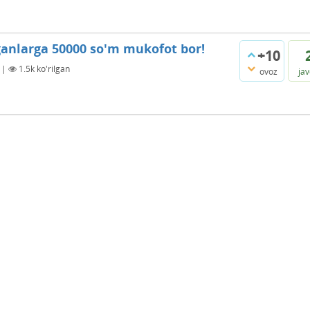
ganlarga 50000 so'm mukofot bor!
+10
|
1.5k
ko'rilgan
ovoz
ja