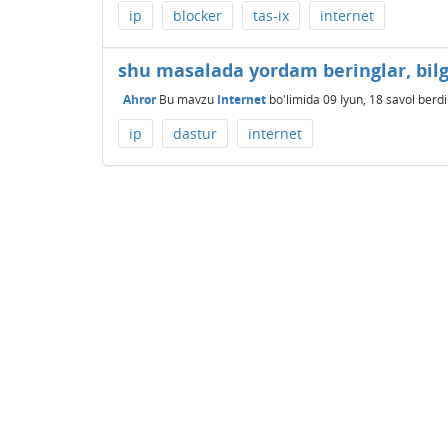
ip
blocker
tas-ix
internet
shu masalada yordam beringlar, bil
Ahror
Bu mavzu
Internet
bo'limida
09 Iyun, 18
savol berdi
ip
dastur
internet