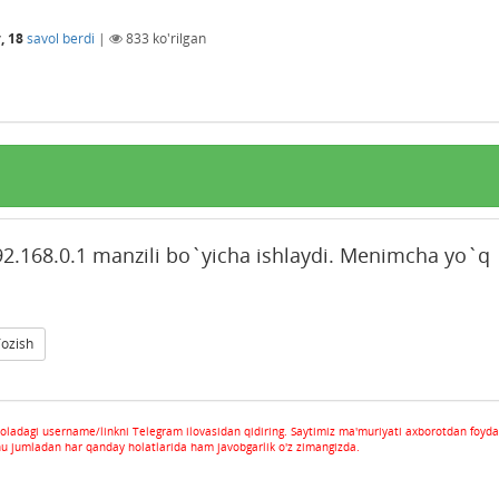
, 18
savol berdi
|
833
ko'rilgan
.168.0.1 manzili bo`yicha ishlaydi. Menimcha yo`q
Yozish
oladagi username/linkni Telegram ilovasidan qidiring. Saytimiz ma'muriyati axborotdan foyda
hu jumladan har qanday holatlarida ham javobgarlik o'z zimangizda.