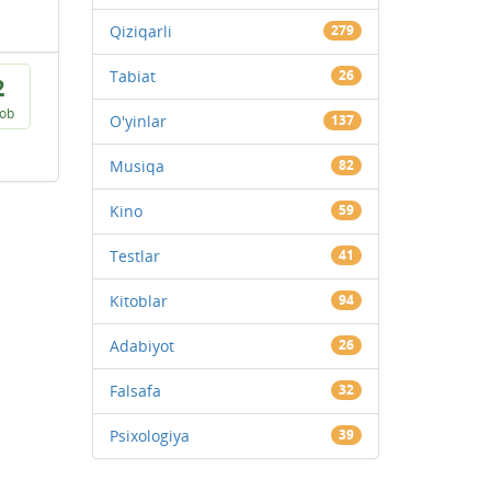
Qiziqarli
279
Tabiat
26
2
vob
O'yinlar
137
Musiqa
82
Kino
59
Testlar
41
Kitoblar
94
Adabiyot
26
Falsafa
32
Psixologiya
39