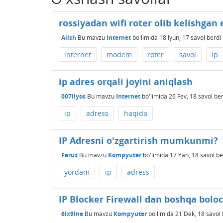
rossiyadan wifi roter olib kelishgan 
Alish
Bu mavzu
Internet
bo'limida
18 Iyun, 17
savol berdi
internet
modem
roter
savol
ip
ip adres orqali joyini aniqlash
007ilyos
Bu mavzu
Internet
bo'limida
26 Fev, 18
savol ber
ip
adress
haqida
IP Adresni o'zgartirish mumkunmi?
Feruz
Bu mavzu
Kompyuter
bo'limida
17 Yan, 18
savol be
yordam
ip
adress
IP Blocker Firewall dan boshqa bolo
6ix9ine
Bu mavzu
Kompyuter
bo'limida
21 Dek, 18
savol 