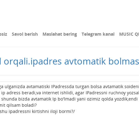
bsiz
Savol berish
Maslahat bering
Telegram kanal
MUSIC Q
l orqali.ipadres avtomatik bolma
ulganizda avtamatiski IPadressda turgan bolsa avtamatik soiden
ip adress beradi,va internet ishlidi, agar IPadressni ruchnoy yozsa
 shunda bizda avtamatik Ip bo'lmadi yani ozimiz qolda yozdik,endi
nit qilsam boladi?
u ipadressni kirtishni iloji bormi?/