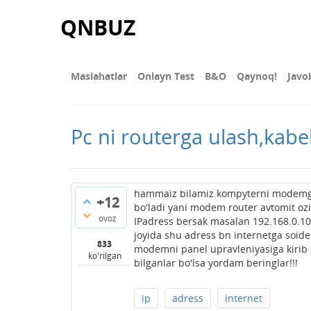
QNBUZ
Maslahatlar
Onlayn Test
В&О
Qaynoq!
Javo
Pc ni routerga ulash,kabe
hammaiz bilamiz kompyterni modemga 
+12
bo'ladi yani modem router avtomit ozi 
ovoz
IPadress bersak masalan 192.168.0.10
joyida shu adress bn internetga soide
833
modemni panel upravleniyasiga kirib sh
ko'rilgan
bilganlar bo'lsa yordam beringlar!!!
ip
adress
internet