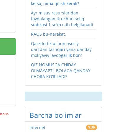
ketsa, nima qilish kerak?
Ayrim suv resurslaridan
foydalanganlik uchun soliq
stabkasi 1 so'm etib belgilanadi
RAQS bu-harakat,
Qarzdorlik uchun asosiy
qarzdan tashqari yana qanday
moliyaviy javobgarlik bor?
QIZ NOMUSGA CHIDAY
OLMAYAPTI. BOLAGA QANDAY
CHORA KO‘RILADI?
Barcha bolimlar
lanish
Internet
1.3k