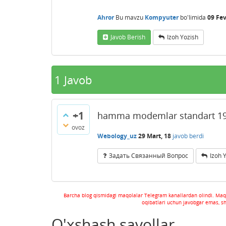
Ahror
Bu mavzu
Kompyuter
bo'limida
09 Fev
Javob Berish
Izoh Yozish
1
Javob
+1
hamma modemlar standart 192
ovoz
Webology_uz
29 Mart, 18
javob berdi
Задать Связанный Вопрос
Izoh 
Barcha blog qismidagi maqolalar Telegram kanallardan olindi. Maq
oqibatlari uchun javobgar emas, s
O'xshash savollar