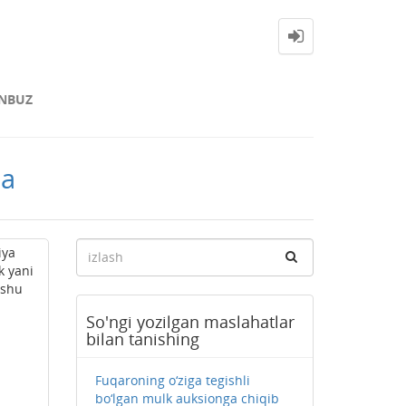
NBUZ
sa
iya
k yani
 shu
So'ngi yozilgan maslahatlar
bilan tanishing
Fuqaroning o‘ziga tegishli
bo‘lgan mulk auksionga chiqib