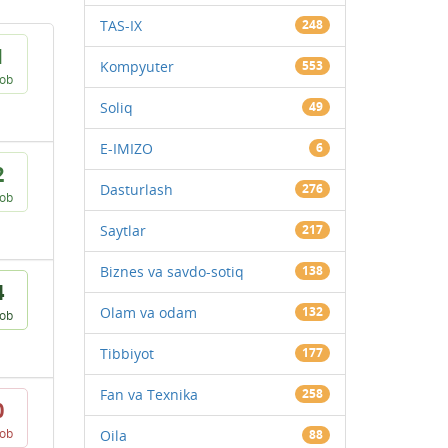
TAS-IX
248
1
Kompyuter
553
vob
Soliq
49
E-IMIZO
6
2
Dasturlash
276
vob
Saytlar
217
Biznes va savdo-sotiq
138
4
Olam va odam
132
vob
Tibbiyot
177
Fan va Texnika
258
0
vob
Oila
88