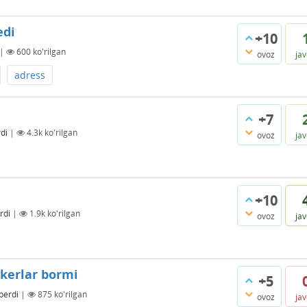
edi
+10
|
600
ko'rilgan
ovoz
ja
adress
+7
di
|
4.3k
ko'rilgan
ovoz
ja
+10
rdi
|
1.9k
ko'rilgan
ovoz
ja
ckerlar bormi
+5
berdi
|
875
ko'rilgan
ovoz
ja