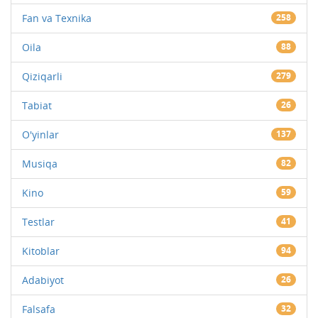
Fan va Texnika
258
Oila
88
Qiziqarli
279
Tabiat
26
O'yinlar
137
Musiqa
82
Kino
59
Testlar
41
Kitoblar
94
Adabiyot
26
Falsafa
32