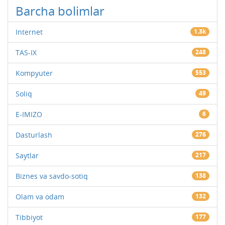
Barcha bolimlar
Internet
1.3k
TAS-IX
248
Kompyuter
553
Soliq
49
E-IMIZO
6
Dasturlash
276
Saytlar
217
Biznes va savdo-sotiq
138
Olam va odam
132
Tibbiyot
177