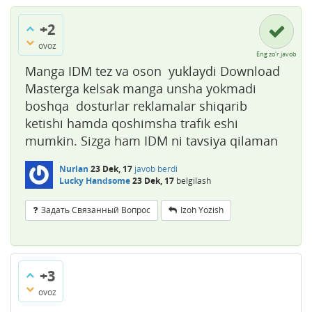
+2
ovoz
Eng zo'r javob
Manga IDM tez va oson yuklaydi Download
Masterga kelsak manga unsha yokmadi
boshqa dosturlar reklamalar shiqarib
ketishi hamda qoshimsha trafik eshi
mumkin. Sizga ham IDM ni tavsiya qilaman
Nurlan
23 Dek, 17
javob berdi
Lucky Handsome
23 Dek, 17
belgilash
Задать Связанный Вопрос
Izoh Yozish
+3
ovoz