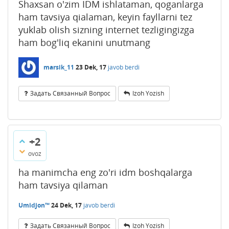
Shaxsan o'zim IDM ishlataman, qoganlarga
ham tavsiya qialaman, keyin fayllarni tez
yuklab olish sizning internet tezligingizga
ham bog'liq ekanini unutmang
marsik_11
23 Dek, 17
javob berdi
Задать Связанный Вопрос
Izoh Yozish
+2
ovoz
ha manimcha eng zo'ri idm boshqalarga
ham tavsiya qilaman
Umidjon™
24 Dek, 17
javob berdi
Задать Связанный Вопрос
Izoh Yozish