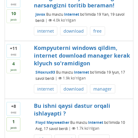
narsangizni toritib beraman!
ovoz
10
Jоvоx
Bu mavzu
Internet
bo'limida
19 Yan, 19
savol
berdi
|
4.0k
ko'rilgan
javob
internet
download
free
Kompyuterni windows qildim,
+11
internet download manager kerak
ovoz
klyuch so'ramidigon
4
javob
SHoxrux93
Bu mavzu
Internet
bo'limida
19 Iyun, 17
savol berdi
|
1.9k
ko'rilgan
internet
download
manager
Bu ishni qaysi dastur orqali
+8
ishlayapti ?
ovoz
1
Floyd Mayweather
Bu mavzu
Internet
bo'limida
10
Avg, 17
savol berdi
|
1.7k
ko'rilgan
javob