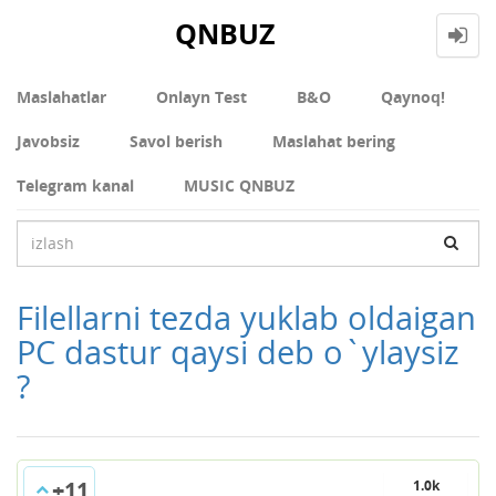
QNBUZ
Maslahatlar
Onlayn Test
В&О
Qaynoq!
Javobsiz
Savol berish
Maslahat bering
Telegram kanal
MUSIC QNBUZ
Filellarni tezda yuklab oldaigan
PC dastur qaysi deb o`ylaysiz
?
+11
1.0k