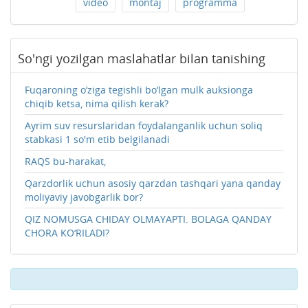
video
montaj
programma
So'ngi yozilgan maslahatlar bilan tanishing
Fuqaroning o‘ziga tegishli bo‘lgan mulk auksionga
chiqib ketsa, nima qilish kerak?
Ayrim suv resurslaridan foydalanganlik uchun soliq
stabkasi 1 so'm etib belgilanadi
RAQS bu-harakat,
Qarzdorlik uchun asosiy qarzdan tashqari yana qanday
moliyaviy javobgarlik bor?
QIZ NOMUSGA CHIDAY OLMAYAPTI. BOLAGA QANDAY
CHORA KO‘RILADI?