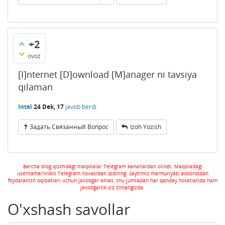
+2
ovoz
[I]nternet [D]ownload [M]anager ni tavsiya
qilaman
Intel
24 Dek, 17
javob berdi
Задать Связанный Вопрос
Izoh Yozish
Barcha blog qismidagi maqolalar Telegram kanallardan olindi. Maqoladagi
username/linkni Telegram ilovasidan qidiring. Saytimiz ma'muriyati axborotdan
foydalanish oqibatlari uchun javobgar emas, shu jumladan har qanday holatlarida ham
javobgarlik o'z zimangizda.
O'xshash savollar