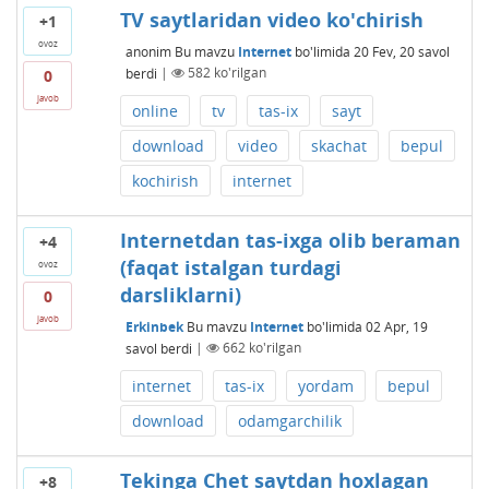
TV saytlaridan video ko'chirish
+1
ovoz
anonim
Bu mavzu
Internet
bo'limida
20 Fev, 20
savol
berdi
|
582
ko'rilgan
0
javob
online
tv
tas-ix
sayt
download
video
skachat
bepul
kochirish
internet
Internetdan tas-ixga olib beraman
+4
(faqat istalgan turdagi
ovoz
darsliklarni)
0
javob
Erkinbek
Bu mavzu
Internet
bo'limida
02 Apr, 19
savol berdi
|
662
ko'rilgan
internet
tas-ix
yordam
bepul
download
odamgarchilik
Tekinga Chet saytdan hoxlagan
+8