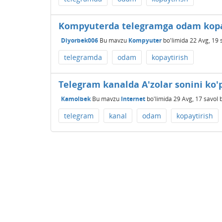
Kompyuterda telegramga odam kopa
Diyorbek006
Bu mavzu
Kompyuter
bo'limida
22 Avg, 19
telegramda
odam
kopaytirish
Telegram kanalda A'zolar sonini ko'
Kamolbek
Bu mavzu
Internet
bo'limida
29 Avg, 17
savol 
telegram
kanal
odam
kopaytirish