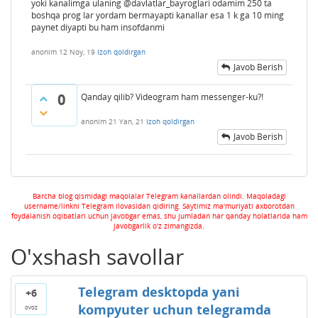
yoki kanalimga ulaning @davlatlar_bayroglari odamim 250 ta
boshqa prog lar yordam bermayapti kanallar esa 1 k ga 10 ming
paynet diyapti bu ham insofdanmi
anonim
12 Noy, 19
Izoh qoldirgan
Javob Berish
0
Qanday qilib? Videogram ham messenger-ku?!
anonim
21 Yan, 21
Izoh qoldirgan
Javob Berish
Barcha blog qismidagi maqolalar Telegram kanallardan olindi. Maqoladagi
username/linkni Telegram ilovasidan qidiring. Saytimiz ma'muriyati axborotdan
foydalanish oqibatlari uchun javobgar emas, shu jumladan har qanday holatlarida ham
javobgarlik o'z zimangizda.
O'xshash savollar
Telegram desktopda yani
+6
kompyuter uchun telegramda
ovoz