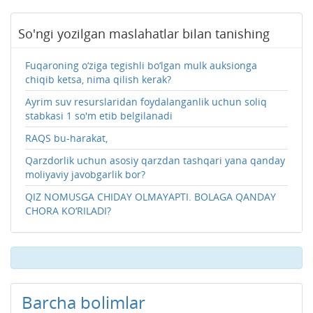
So'ngi yozilgan maslahatlar bilan tanishing
Fuqaroning o‘ziga tegishli bo‘lgan mulk auksionga
chiqib ketsa, nima qilish kerak?
Ayrim suv resurslaridan foydalanganlik uchun soliq
stabkasi 1 so'm etib belgilanadi
RAQS bu-harakat,
Qarzdorlik uchun asosiy qarzdan tashqari yana qanday
moliyaviy javobgarlik bor?
QIZ NOMUSGA CHIDAY OLMAYAPTI. BOLAGA QANDAY
CHORA KO‘RILADI?
Barcha bolimlar