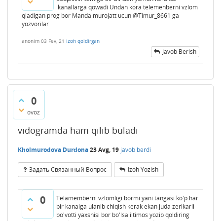
kanallarga qowadi Undan kora telemenberni vzlom
qladigan prog bor Manda murojatt ucun @Timur_8661 ga
yozvorilar
anonim
03 Fev, 21
Izoh qoldirgan
Javob Berish
0
ovoz
vidogramda ham qilib buladi
Kholmurodova Durdona
23 Avg, 19
javob berdi
Задать Связанный Вопрос
Izoh Yozish
0
Telamemberni vzlomligi bormi yani tangasi ko'p har
bir kanalga ulanib chiqish kerak ekan juda zerikarli
bo'votti yaxshisi bor bo'lsa iltimos yozib qoldiring