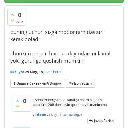
0
ovoz
buning uchun sizga mobogram dasturi
kerak boladi
chunki u orqali har qanday odamni kanal
yoki guruhga qoshish mumkin
007ilyos
25 May, 18
javob berdi
Задать Связанный Вопрос
Izoh Yozish
0
Oshna mobogramda kanalga odam o'g'rlab
bo'ladimi 200 dan keyin qo'shmaydi manimcha
Biloliddin
25 May, 18
Izoh qoldirgan
Javob Berish