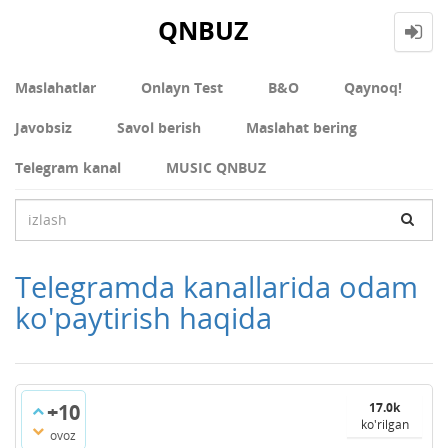
QNBUZ
Maslahatlar
Onlayn Test
В&О
Qaynoq!
Javobsiz
Savol berish
Maslahat bering
Telegram kanal
MUSIC QNBUZ
Telegramda kanallarida odam
ko'paytirish haqida
+10
17.0k
ko'rilgan
ovoz