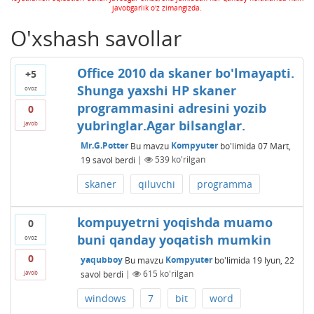
javobgarlik o'z zimangizda.
O'xshash savollar
Office 2010 da skaner bo'lmayapti.
+5
Shunga yaxshi HP skaner
ovoz
programmasini adresini yozib
0
yubringlar.Agar bilsanglar.
javob
Mr.G.Potter
Bu mavzu
Kompyuter
bo'limida
07 Mart,
19
savol berdi
|
539
ko'rilgan
skaner
qiluvchi
programma
kompuyetrni yoqishda muamo
0
buni qanday yoqatish mumkin
ovoz
0
yaqubboy
Bu mavzu
Kompyuter
bo'limida
19 Iyun, 22
savol berdi
|
615
ko'rilgan
javob
windows
7
bit
word