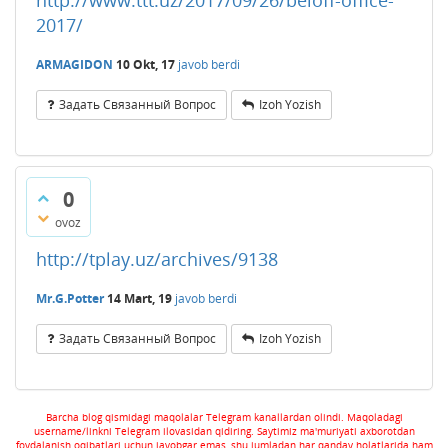
2017/
ARMAGIDON
10 Okt, 17
javob berdi
Задать Связанный Вопрос
Izoh Yozish
0
ovoz
http://tplay.uz/archives/9138
Mr.G.Potter
14 Mart, 19
javob berdi
Задать Связанный Вопрос
Izoh Yozish
Barcha blog qismidagi maqolalar Telegram kanallardan olindi. Maqoladagi
username/linkni Telegram ilovasidan qidiring. Saytimiz ma'muriyati axborotdan
foydalanish oqibatlari uchun javobgar emas, shu jumladan har qanday holatlarida ham