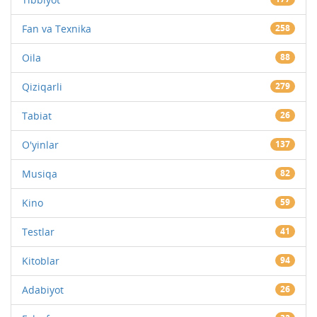
Fan va Texnika
258
Oila
88
Qiziqarli
279
Tabiat
26
O'yinlar
137
Musiqa
82
Kino
59
Testlar
41
Kitoblar
94
Adabiyot
26