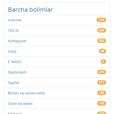
Barcha bolimlar
Internet
1.3k
TAS-IX
248
Kompyuter
553
Soliq
49
E-IMIZO
6
Dasturlash
276
Saytlar
217
Biznes va savdo-sotiq
138
Olam va odam
132
Tibbiyot
177