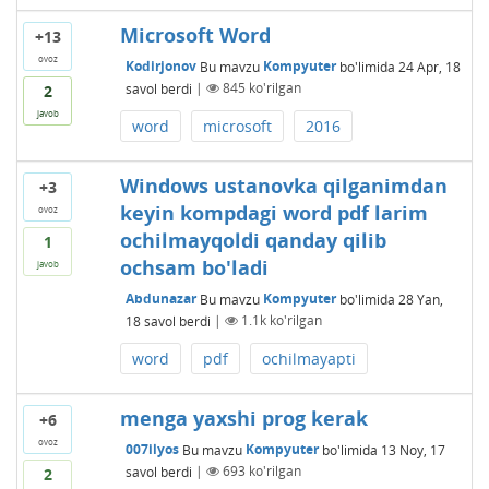
Microsoft Word
+13
ovoz
Kodirjonov
Bu mavzu
Kompyuter
bo'limida
24 Apr, 18
savol berdi
|
845
ko'rilgan
2
javob
word
microsoft
2016
Windows ustanovka qilganimdan
+3
keyin kompdagi word pdf larim
ovoz
ochilmayqoldi qanday qilib
1
ochsam bo'ladi
javob
Abdunazar
Bu mavzu
Kompyuter
bo'limida
28 Yan,
18
savol berdi
|
1.1k
ko'rilgan
word
pdf
ochilmayapti
menga yaxshi prog kerak
+6
ovoz
007ilyos
Bu mavzu
Kompyuter
bo'limida
13 Noy, 17
savol berdi
|
693
ko'rilgan
2