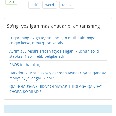
javob
pdf
word
tas-ix
So'ngi yozilgan maslahatlar bilan tanishing
Fuqaroning o‘ziga tegishli bo‘lgan mulk auksionga
chiqib ketsa, nima qilish kerak?
Ayrim suv resurslaridan foydalanganlik uchun soliq
stabkasi 1 so'm etib belgilanadi
RAQS bu-harakat,
Qarzdorlik uchun asosiy qarzdan tashqari yana qanday
moliyaviy javobgarlik bor?
QIZ NOMUSGA CHIDAY OLMAYAPTI. BOLAGA QANDAY
CHORA KO‘RILADI?