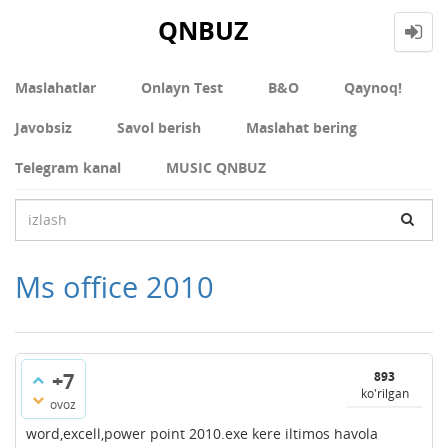
QNBUZ
Maslahatlar
Onlayn Test
В&О
Qaynoq!
Javobsiz
Savol berish
Maslahat bering
Telegram kanal
MUSIC QNBUZ
Ms office 2010
+7
893
ko'rilgan
ovoz
word,excell,power point 2010.exe kere iltimos havola