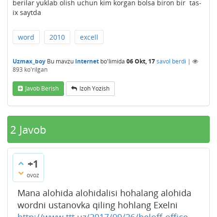
berilar yuklab olish uchun kim korgan bolsa biron bir tas-
ix saytda
word
2010
excell
Uzmax_boy
Bu mavzu
Internet
bo'limida
06 Okt, 17
savol berdi
|
893
ko'rilgan
Javob Berish
Izoh Yozish
2
Javob
+1
ovoz
Mana alohida alohidalisi hohalang alohida
wordni ustanovka qiling hohlang Exelni
http://www.ttt.uz/2017/09/26/beloff-office-