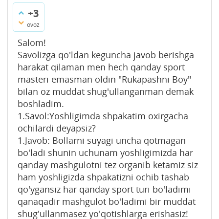
+3
ovoz
Salom!
Savolizga qo'ldan keguncha javob berishga
harakat qilaman men hech qanday sport
masteri emasman oldin "Rukapashni Boy"
bilan oz muddat shug'ullanganman demak
boshladim.
1.Savol:Yoshligimda shpakatim oxirgacha
ochilardi deyapsiz?
1.Javob: Bollarni suyagi uncha qotmagan
bo'ladi shunin uchunam yoshligimizda har
qanday mashgulotni tez organib ketamiz siz
ham yoshligizda shpakatizni ochib tashab
qo'ygansiz har qanday sport turi bo'ladimi
qanaqadir mashgulot bo'ladimi bir muddat
shug'ullanmasez yo'qotishlarga erishasiz!