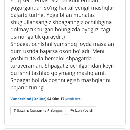
Yo'q kech emas. Siz har kuni ertalab
yugurgandan so'ng har xil yengil mashqlar
bajarib turing. Yoga bilan munataz
shug'ullansangiz shpagatingiz ochilibgina
qolmay tik turgan holingizda oyog'izi tagi
osmonga tik qaraydi :)
Shpagat ochishni yumshoq joyda masalan
qum ustida bajarsa oson bo'ladi. Meni
yoshim 18 da bemalol shpagatda
turaveraman. Shpagatiz ochilganidan keyin,
bu ishni tashlab qo'ymang mashqlarni.
Shpagat holida boshni egish mashqlarini
bajarib turing...
VunderKind [Online]
04 Okt, 17
javob berdi
Задать Связанный Вопрос
Izoh Yozish