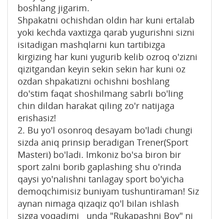
boshlang jigarim.
Shpakatni ochishdan oldin har kuni ertalab
yoki kechda vaxtizga qarab yugurishni sizni
isitadigan mashqlarni kun tartibizga
kirgizing har kuni yugurib kelib ozroq o'zizni
qizitgandan keyin sekin sekin har kuni oz
ozdan shpakatizni ochishni boshlang
do'stim faqat shoshilmang sabrli bo'ling
chin dildan harakat qiling zo'r natijaga
erishasiz!
2. Bu yo'l osonroq desayam bo'ladi chungi
sizda aniq prinsip beradigan Trener(Sport
Masteri) bo'ladi. Imkoniz bo'sa biron bir
sport zalni borib gaplashing shu o'rinda
qaysi yo'nalishni tanlagay sport bo'yicha
demoqchimisiz buniyam tushuntiraman! Siz
aynan nimaga qizaqiz qo'l bilan ishlash
sizga yoqadimi unda "Rukapashni Boy" ni