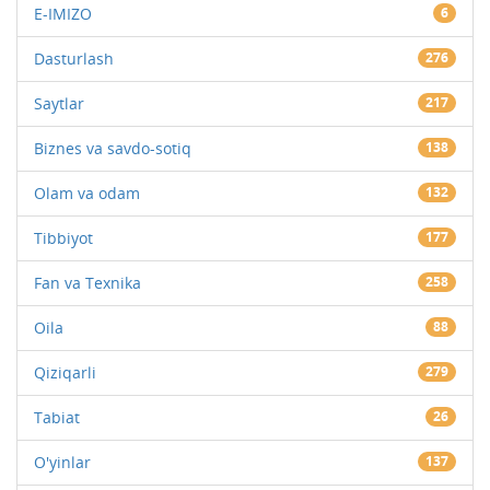
E-IMIZO
6
Dasturlash
276
Saytlar
217
Biznes va savdo-sotiq
138
Olam va odam
132
Tibbiyot
177
Fan va Texnika
258
Oila
88
Qiziqarli
279
Tabiat
26
O'yinlar
137