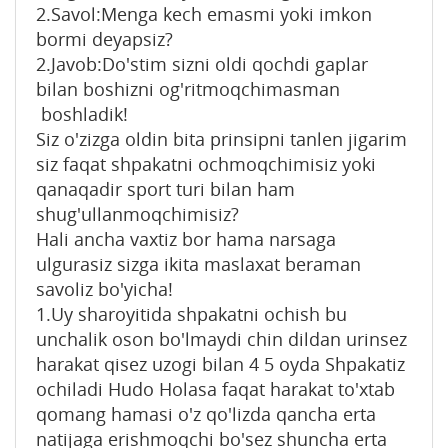
2.Savol:Menga kech emasmi yoki imkon
bormi deyapsiz?
2.Javob:Do'stim sizni oldi qochdi gaplar
bilan boshizni og'ritmoqchimasman
boshladik!
Siz o'zizga oldin bita prinsipni tanlen jigarim
siz faqat shpakatni ochmoqchimisiz yoki
qanaqadir sport turi bilan ham
shug'ullanmoqchimisiz?
Hali ancha vaxtiz bor hama narsaga
ulgurasiz sizga ikita maslaxat beraman
savoliz bo'yicha!
1.Uy sharoyitida shpakatni ochish bu
unchalik oson bo'lmaydi chin dildan urinsez
harakat qisez uzogi bilan 4 5 oyda Shpakatiz
ochiladi Hudo Holasa faqat harakat to'xtab
qomang hamasi o'z qo'lizda qancha erta
natijaga erishmoqchi bo'sez shuncha erta