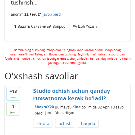
tushirish...
anonim
22 Fev, 21
javob berdi
Задать Связанный Вопрос
Izoh Yozish
Barcha blog qismidagi maqolalar Telegram kanallardan olindi. Maqoladagi
username/linkni Telegram ilovasidan qidiring. Saytimiz ma'muriyati axborotdan
foydalanish oqibatlari uchun javobgar emas, shu jumladan har qanday holatlarida ham
javobgarlik o'z zimangizda.
O'xshash savollar
Studio ochish uchun qanday
+13
ruxsatnoma kerak bo'ladi?
ovoz
1
ShoxruX20
Bu mavzu
Kino
bo'limida
02 Apr, 18
savol
berdi
|
1.3k
ko'rilgan
javob
studio
ochish
haqida