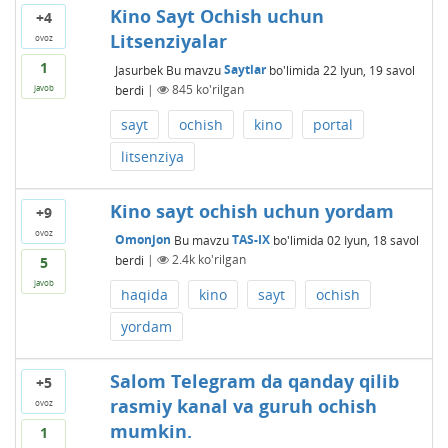
Kino Sayt Ochish uchun
+4
Litsenziyalar
ovoz
1
Jasurbek
Bu mavzu
Saytlar
bo'limida
22 Iyun, 19
savol
berdi
|
845
ko'rilgan
javob
sayt
ochish
kino
portal
litsenziya
Kino sayt ochish uchun yordam
+9
ovoz
Omonjon
Bu mavzu
TAS-IX
bo'limida
02 Iyun, 18
savol
berdi
|
2.4k
ko'rilgan
5
javob
haqida
kino
sayt
ochish
yordam
Salom Telegram da qanday qilib
+5
rasmiy kanal va guruh ochish
ovoz
mumkin.
1