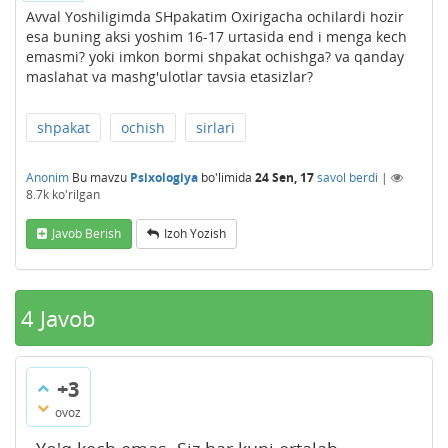
Avval Yoshiligimda SHpakatim Oxirigacha ochilardi hozir
esa buning aksi yoshim 16-17 urtasida end i menga kech
emasmi? yoki imkon bormi shpakat ochishga? va qanday
maslahat va mashg'ulotlar tavsia etasizlar?
shpakat
ochish
sirlari
Anonim
Bu mavzu
Psixologiya
bo'limida
24 Sen, 17
savol berdi
|
8.7k
ko'rilgan
Javob Berish
Izoh Yozish
4
Javob
+3
ovoz