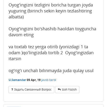
Oyog'ingizni tezligini boricha turgan joyda
yuguring (birinch sekin keyin tezlashtiring
albatta)
Oyog'ingizni bo'shashib haoldan toyguncha
davom eting
va toxtab tez yerga otirib (yonizdagi 1 ta
odam )qo'lingizdab tortib 2 Oyog'ingizdan
itarsin
og'rig'i unchali bilinmayda juda qulay usul
U.Samandar
05 Apr, 19
javob berdi
Задать Связанный Вопрос
Izoh Yozish