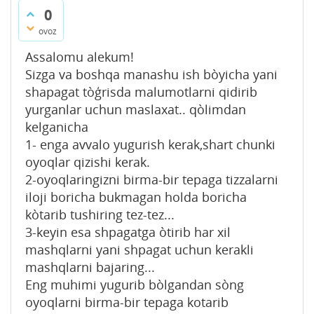
0
ovoz
Assalomu alekum!
Sizga va boshqa manashu ish bòyicha yani
shapagat tòģrisda malumotlarni qidirib
yurganlar uchun maslaxat.. qòlimdan
kelganicha
1- enga avvalo yugurish kerak,shart chunki
oyoqlar qizishi kerak.
2-oyoqlaringizni birma-bir tepaga tizzalarni
iloji boricha bukmagan holda boricha
kòtarib tushiring tez-tez...
3-keyin esa shpagatga òtirib har xil
mashqlarni yani shpagat uchun kerakli
mashqlarni bajaring...
Eng muhimi yugurib bòlgandan sòng
oyoqlarni birma-bir tepaga kotarib