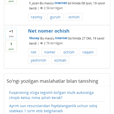
javob
F_azan
Bu mavzu
Internet
bo'limida
08 Iyun, 19
savol
berdi
|
2.5k
ko'rilgan
rasmiy
guruh
ochish
Net nomer ochish
+1
ovoz
Muxay
Bu mavzu
Internet
bo'limida
27 Okt, 19
savol
berdi
|
2.7k
ko'rilgan
1
javob
net
nomer
ochish
raqam
yashirish
xizmati
So'ngi yozilgan maslahatlar bilan tanishing
Fuqaroning o‘ziga tegishli bo‘lgan mulk auksionga
chiqib ketsa, nima qilish kerak?
Ayrim suv resurslaridan foydalanganlik uchun soliq
stabkasi 1 so'm etib belgilanadi