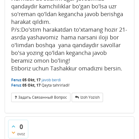
qandaydir kamchiliklar bo'gan bo'lsa uzr
so'reman qo'ldan kegancha javob berishga
harakat qildim.
P/s:Do'stim harakatdan to'xtamang hozir 21-
asrda yashavomiz hama narsani iloji bor
o'limdan boshqa yana qandaydir savollar
bo'sa yozing qo'ldan kegancha javob
beramiz omon bo'ling!
Etiboriz uchun Tashakkur omadizni bersin.
Feruz
05 Okt, 17
javob berdi
Feruz
05 Okt, 17
Qayta tahrirladi!
Задать Связанный Вопрос
Izoh Yozish
0
ovoz