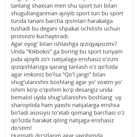
tanlang shaxsan men shu sport turi bilan
shugullanganman ajoyib sport turi bu sport
turida tanani barcha qismlari harakatga
tushadi bu degani shpakat ochilishi uchun
protsezni kuchaytiradi.
Agar oyog' bilan ishlashga qiziqyapsizmi?
Unda "Kikbokis" ga boring bu sport turiyam
juda ajoyib zo'r natijalaga erishasiz o'zizni
qiziqishlarizga qarang tanlash o'z qo'lizda
agar imkoniz bo'lsa "Qo'l jangi" bilan
shug'ulanishni boshlang agar yo' voxtm yo'
ishim ko'p o'qishim ko'p desangiz unda
bemalol uyda shug'ullanishni boshlang uy
sharoyitida ham yaxshi natijalarga erishsa
bo'ladi asosiysi to'xtab qomang barchasi o'z
qo'lizda harakat qiling natijaga erishasiz
do'stim!
Hurmatli do'stlarim agar javobimda