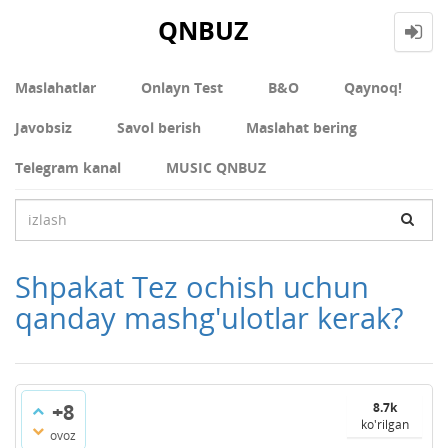
QNBUZ
Maslahatlar
Onlayn Test
В&О
Qaynoq!
Javobsiz
Savol berish
Maslahat bering
Telegram kanal
MUSIC QNBUZ
Shpakat Tez ochish uchun
qanday mashg'ulotlar kerak?
+8
8.7k
ko'rilgan
ovoz