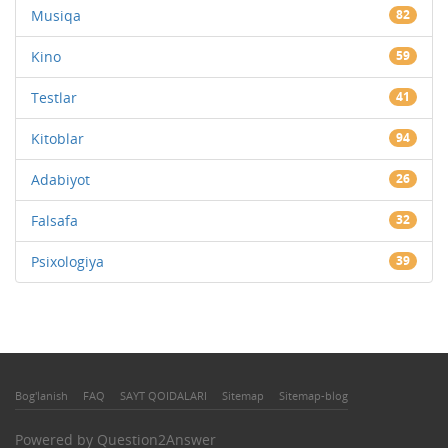
Musiqa
82
Kino
59
Testlar
41
Kitoblar
94
Adabiyot
26
Falsafa
32
Psixologiya
39
Bog'lanish
FAQ
SAYT QOIDALARI
Sitemap
Sitemap-blog
Powered by
Question2Answer