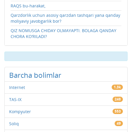
RAQS bu-harakat,
Qarzdorlik uchun asosiy qarzdan tashqari yana qanday
moliyaviy javobgarlik bor?
QIZ NOMUSGA CHIDAY OLMAYAPTI. BOLAGA QANDAY
CHORA KO‘RILADI?
Barcha bolimlar
Internet
1.3k
TAS-IX
248
Kompyuter
553
Soliq
49