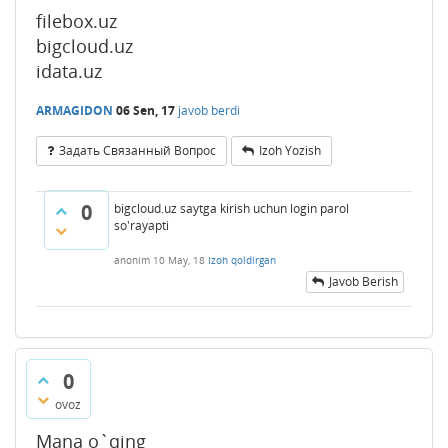
filebox.uz
bigcloud.uz
idata.uz
ARMAGIDON
06 Sen, 17
javob berdi
Задать Связанный Вопрос
Izoh Yozish
0
bigcloud.uz saytga kirish uchun login parol
so'rayapti
anonim
10 May, 18
Izoh qoldirgan
Javob Berish
0
ovoz
Mana o`qing