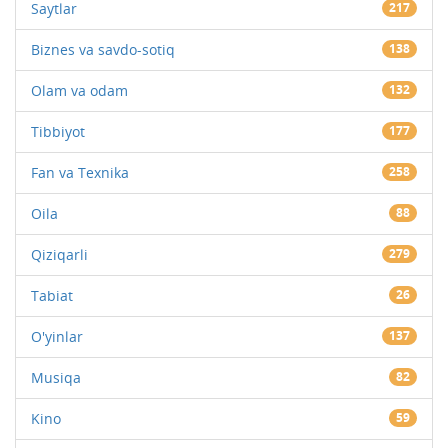
Saytlar
217
Biznes va savdo-sotiq
138
Olam va odam
132
Tibbiyot
177
Fan va Texnika
258
Oila
88
Qiziqarli
279
Tabiat
26
O'yinlar
137
Musiqa
82
Kino
59