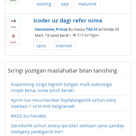
javob
xosting
sayt
malumot
Icoder uz dagi refer nima
+4
ovoz
Handsome_Prince
Bu mavzu
TAS-IX
bo'limida
20
Mart, 19
savol berdi
|
515
ko'rilgan
0
javob
tasix
internet
So'ngi yozilgan maslahatlar bilan tanishing
Fuqaroning o‘ziga tegishli bo‘lgan mulk auksionga
chiqib ketsa, nima qilish kerak?
Ayrim suv resurslaridan foydalanganlik uchun soliq
stabkasi 1 so'm etib belgilanadi
RAQS bu-harakat,
Qarzdorlik uchun asosiy qarzdan tashqari yana qanday
moliyaviy javobgarlik bor?