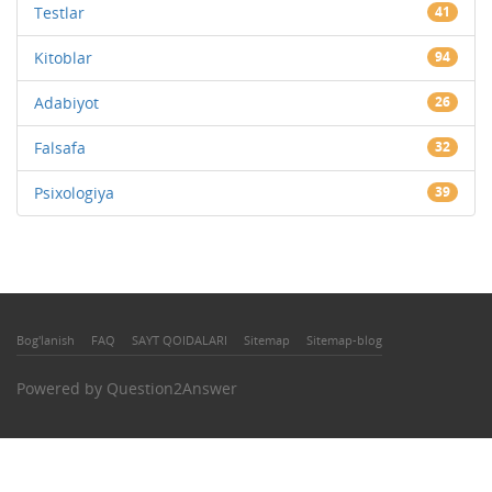
Testlar
41
Kitoblar
94
Adabiyot
26
Falsafa
32
Psixologiya
39
Bog'lanish
FAQ
SAYT QOIDALARI
Sitemap
Sitemap-blog
Powered by
Question2Answer