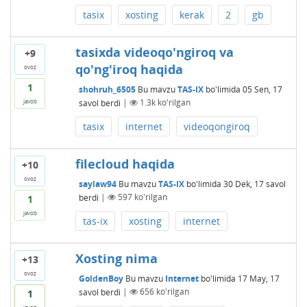
tasix
xosting
kerak
2
gb
tasixda videoqo'ngiroq va
+9
qo'ng'iroq haqida
ovoz
1
shohruh_6505
Bu mavzu
TAS-IX
bo'limida
05 Sen, 17
savol berdi
|
1.3k
ko'rilgan
javob
tasix
internet
videoqongiroq
filecloud haqida
+10
ovoz
saylaw94
Bu mavzu
TAS-IX
bo'limida
30 Dek, 17
savol
berdi
|
597
ko'rilgan
1
javob
tas-ix
xosting
internet
Xosting nima
+13
ovoz
GoldenBoy
Bu mavzu
Internet
bo'limida
17 May, 17
savol berdi
|
656
ko'rilgan
1