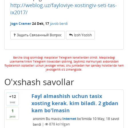
http://weblog.uz/fayloviye-xostingiv-seti-tas-
ix2017/
Jogn Cramer
24 Dek, 17
javob berdi
Задать Связанный Вопрос
Izoh Yozish
Barcha blog qismidagi maqolalar Telegram kanallardan olindi. Maqoladagi
username/linkni Telegram ilovasidan qidiring. Saytimiz ma'muriyati axborotdan
foydalanish oqibatlari uchun javobgar emas, shu jumladan har qanday holatlarida ham
javobgarlik o'z zimangizda.
O'xshash savollar
Fayl almashish uchun tasix
+12
xosting kerak. kim biladi. 2 gbdan
ovoz
kam bo'lmasin
1
javob
anonim
Bu mavzu
Internet
bo'limida
10 May, 18
savol
berdi
|
878
ko'rilgan