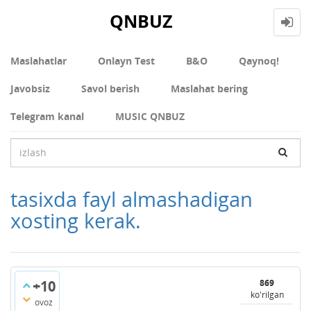
QNBUZ
Maslahatlar
Onlayn Test
В&О
Qaynoq!
Javobsiz
Savol berish
Maslahat bering
Telegram kanal
MUSIC QNBUZ
tasixda fayl almashadigan
xosting kerak.
+10
869
ko'rilgan
ovoz