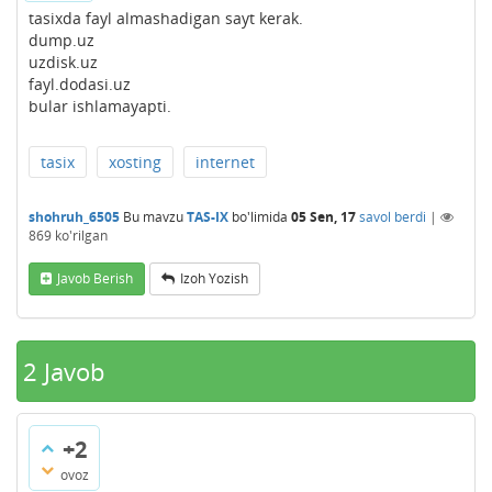
tasixda fayl almashadigan sayt kerak.
dump.uz
uzdisk.uz
fayl.dodasi.uz
bular ishlamayapti.
tasix
xosting
internet
shohruh_6505
Bu mavzu
TAS-IX
bo'limida
05 Sen, 17
savol berdi
|
869
ko'rilgan
Javob Berish
Izoh Yozish
2
Javob
+2
ovoz