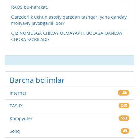
RAQS bu-harakat,
Qarzdorlik uchun asosiy qarzdan tashqari yana qanday
moliyaviy javobgarlik bor?
QIZ NOMUSGA CHIDAY OLMAYAPTI. BOLAGA QANDAY
CHORA KO‘RILADI?
Barcha bolimlar
Internet
1.3k
TAS-IX
248
Kompyuter
553
Soliq
49