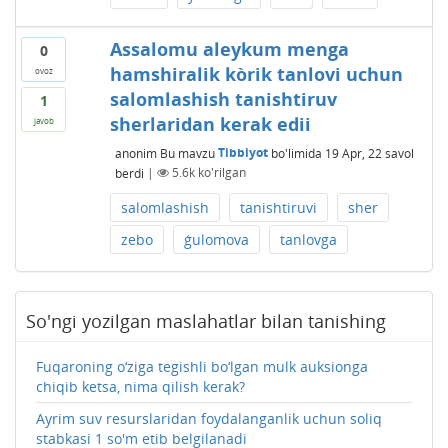
Assalomu aleykum menga
0
hamshiralik kòrik tanlovi uchun
ovoz
salomlashish tanishtiruv
1
sherlaridan kerak edii
javob
anonim
Bu mavzu
Tibbiyot
bo'limida
19 Apr, 22
savol
berdi
|
5.6k
ko'rilgan
salomlashish
tanishtiruvi
sher
zebo
ģulomova
tanlovga
So'ngi yozilgan maslahatlar bilan tanishing
Fuqaroning o‘ziga tegishli bo‘lgan mulk auksionga
chiqib ketsa, nima qilish kerak?
Ayrim suv resurslaridan foydalanganlik uchun soliq
stabkasi 1 so'm etib belgilanadi