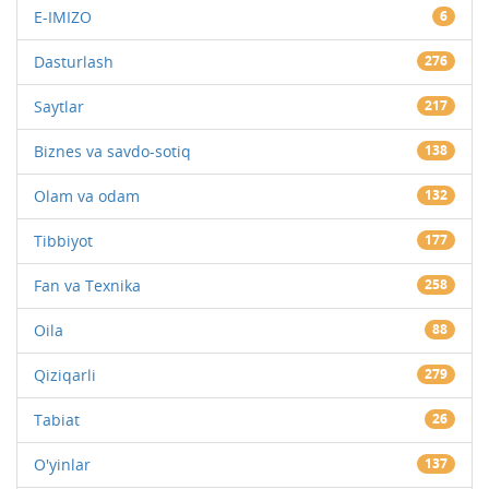
E-IMIZO
6
Dasturlash
276
Saytlar
217
Biznes va savdo-sotiq
138
Olam va odam
132
Tibbiyot
177
Fan va Texnika
258
Oila
88
Qiziqarli
279
Tabiat
26
O'yinlar
137