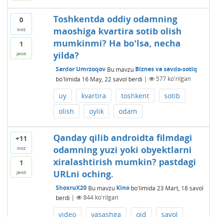
Toshkentda oddiy odamning
0
maoshiga kvartira sotib olish
ovoz
mumkinmi? Ha bo'lsa, necha
1
yilda?
javob
Sardor Umrzoqov
Bu mavzu
Biznes va savdo-sotiq
bo'limida
16 May, 22
savol berdi
|
577
ko'rilgan
uy
kvartira
toshkent
sotib
olish
oylik
odam
Qanday qilib androidta filmdagi
+11
odamning yuzi yoki obyektlarni
ovoz
xiralashtirish mumkin? pastdagi
1
URLni oching.
javob
ShoxruX20
Bu mavzu
Kino
bo'limida
23 Mart, 18
savol
berdi
|
844
ko'rilgan
video
yasashga
oid
savol