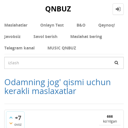
QNBUZ
Maslahatlar
Onlayn Test
В&О
Qaynoq!
Javobsiz
Savol berish
Maslahat bering
Telegram kanal
MUSIC QNBUZ
Odamning jog' qismi uchun
kerakli maslaxatlar
+7
666
ko'rilgan
ovoz