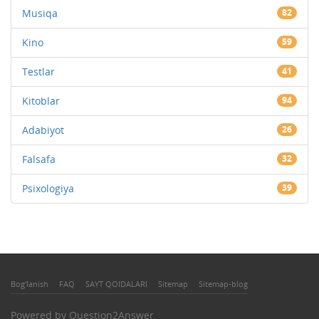
Musiqa
82
Kino
59
Testlar
41
Kitoblar
94
Adabiyot
26
Falsafa
32
Psixologiya
39
Bog'lanish
FAQ
SAYT QOIDALARI
Sitemap
Sitemap-blog
Powered by
Question2Answer