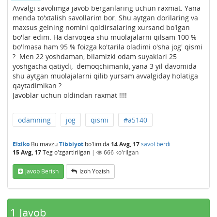
Avvalgi savolimga javob berganlaring uchun raxmat. Yana
menda to'xtalish savollarim bor. Shu aytgan dorilaring va
maxsus gelning nomini qoldirsalaring xursand bo'lgan
bo'lar edim. Ha darvoqea shu muolajalarni qilsam 100 %
bo'lmasa ham 95 % foizga ko'tarila oladimi o'sha jog' qismi
? Men 22 yoshdaman, bilamizki odam suyaklari 25
yoshgacha qatiydi, demoqchimanki, yana 3 yil davomida
shu aytgan muolajalarni qilib yursam avvalgiday holatiga
qaytadimikan ?
Javoblar uchun oldindan raxmat !!!!
odamning
jog
qismi
#a5140
Elziko
Bu mavzu
Tibbiyot
bo'limida
14 Avg, 17
savol berdi
15 Avg, 17
Teg o'zgartirilgan
|
666
ko'rilgan
Javob Berish
Izoh Yozish
1
Javob