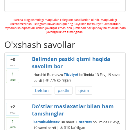
Barcha blog qismidagi maqolalar Telegram kanallardan olindi. Maqoladagi
username/linkni Telegram ilovasidan qidiring. Saytimiz ma'muriyati axborotdan
foydalanish oqibatlari uchun javobgar emas, shu jumladan har qanday holatlarida ham
javobgarlik o'z zimangizda.
O'xshash savollar
Belimdan pastki qismi haqida
+3
savolim bor
ovoz
1
Hurshid
Bu mavzu
Tibbiyot
bo'limida
13 Fev, 19
savol
berdi
|
776
ko'rilgan
javob
beldan
pastki
qisim
Do'stlar maslaxatlar bilan ham
+2
tanishinglar
ovoz
1
kamoltukhtaev
Bu mavzu
Internet
bo'limida
06 Avg,
19
savol berdi
|
510
ko'rilgan
javob