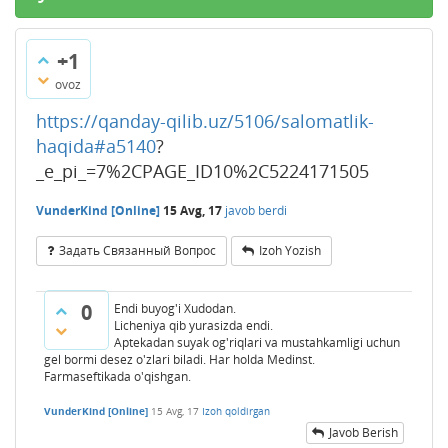
+1
ovoz
https://qanday-qilib.uz/5106/salomatlik-
haqida
#a5140
?
_e_pi_=7%2CPAGE_ID10%2C5224171505
VunderKind [Online]
15 Avg, 17
javob berdi
Задать Связанный Вопрос
Izoh Yozish
0
Endi buyog'i Xudodan.
Licheniya qib yurasizda endi.
Aptekadan suyak og'riqlari va mustahkamligi uchun
gel bormi desez o'zlari biladi. Har holda Medinst.
Farmaseftikada o'qishgan.
VunderKind [Online]
15 Avg, 17
Izoh qoldirgan
Javob Berish