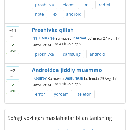
proshivka
xiaomi
mi
redmi
note
4x
android
Proshivka qilish
+11
ovoz
$$ TIMUR $$
Bu mavzu
Internet
bo'limida
27 Apr, 17
savol berdi
|
4.0k
ko'rilgan
2
javob
proshivka
samsung
android
Androidda jiddiy muammo
+7
ovoz
Kodirov
Bu mavzu
Dasturlash
bo'limida
29 Avg, 17
savol berdi
|
1.1k
ko'rilgan
2
javob
error
yordam
telefon
So'ngi yozilgan maslahatlar bilan tanishing