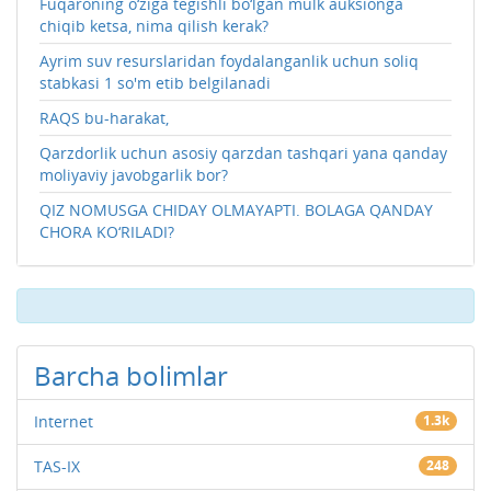
Fuqaroning o‘ziga tegishli bo‘lgan mulk auksionga
chiqib ketsa, nima qilish kerak?
Ayrim suv resurslaridan foydalanganlik uchun soliq
stabkasi 1 so'm etib belgilanadi
RAQS bu-harakat,
Qarzdorlik uchun asosiy qarzdan tashqari yana qanday
moliyaviy javobgarlik bor?
QIZ NOMUSGA CHIDAY OLMAYAPTI. BOLAGA QANDAY
CHORA KO‘RILADI?
Barcha bolimlar
Internet
1.3k
TAS-IX
248