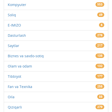
Kompyuter
553
Soliq
49
E-IMIZO
6
Dasturlash
276
Saytlar
217
Biznes va savdo-sotiq
138
Olam va odam
132
Tibbiyot
177
Fan va Texnika
258
Oila
88
Qiziqarli
279