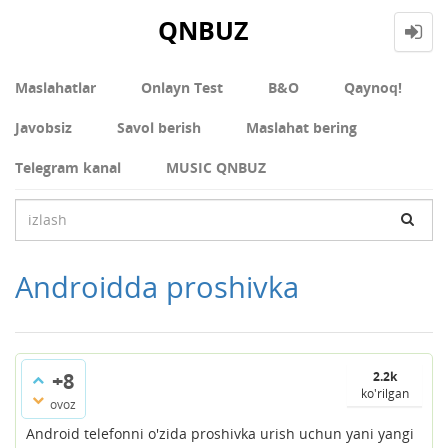
QNBUZ
Maslahatlar
Onlayn Test
В&О
Qaynoq!
Javobsiz
Savol berish
Maslahat bering
Telegram kanal
MUSIC QNBUZ
Androidda proshivka
+8
2.2k
ko'rilgan
ovoz
Android telefonni o'zida proshivka urish uchun yani yangi