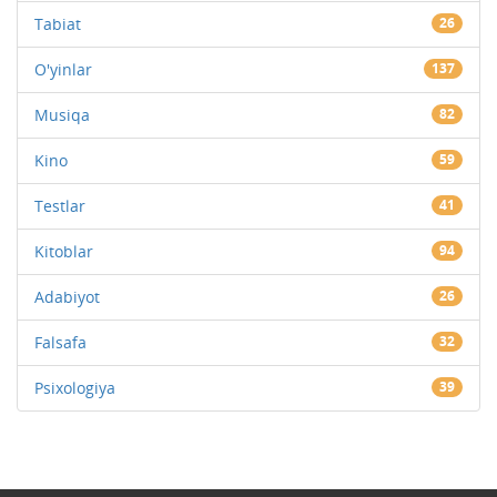
Tabiat
26
O'yinlar
137
Musiqa
82
Kino
59
Testlar
41
Kitoblar
94
Adabiyot
26
Falsafa
32
Psixologiya
39