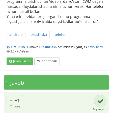
programma urish uchun Videolarda ko'rsam CWM degan
narsadan foydalanishadi u nima uchun kerak. Har telefon
uchun har xil bo'lami.
Yana telni o'zidan prog urganda. shu programma
joylashgan .zip arxiv ichida qaysi fayllar bo'lishi zarur?
android
proshivka
telefon
$$ TIMUR $$
Bu mavzu
Dasturlash
bo'limida
23 Iyun, 17
savol berdi
|
2.2k
ko'rilgan
Javob Berish
Izoh Yozish
1
Javob
+1
ovoz
Eng zo'r javob