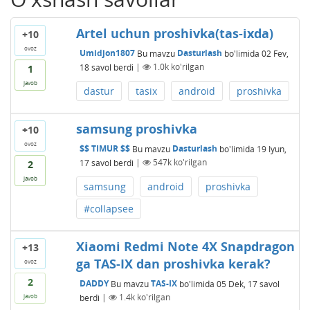
Artel uchun proshivka(tas-ixda)
+10
ovoz
Umidjon1807
Bu mavzu
Dasturlash
bo'limida
02 Fev,
18
savol berdi
|
1.0k
ko'rilgan
1
javob
dastur
tasix
android
proshivka
samsung proshivka
+10
ovoz
$$ TIMUR $$
Bu mavzu
Dasturlash
bo'limida
19 Iyun,
17
savol berdi
|
547k
ko'rilgan
2
javob
samsung
android
proshivka
#collapsee
Xiaomi Redmi Note 4X Snapdragon
+13
ga TAS-IX dan proshivka kerak?
ovoz
2
DADDY
Bu mavzu
TAS-IX
bo'limida
05 Dek, 17
savol
berdi
|
1.4k
ko'rilgan
javob