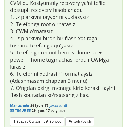
CVM bu Kostyumniy recovery ya'ni to'liq
dostupli recovery hisoblanadi.
1. .zip arxivni tayyorini yuklasysiz
2. Telefonga root o'rnatasiz
3. CWM o'rnatasiz
4. .zip arxivni biron bir flash xotiraga
tushirib telefonga qo'yasiz
5. Telefonga reboot berib volume up +
power + home tugmachasi orqali CWMga
kirasiz
6. Telefonni xotirasini formatlaysiz
(Adashmasam chapdan 3 menu)
7. O'ngdan oxirgi menuga kirib kerakli faylni
flesh xotiradan ko'rsatsangiz bas.
Manuchehr
29 Iyun, 17
javob berdi
$$ TIMUR $$
29 Iyun, 17
belgilash
Задать Связанный Вопрос
Izoh Yozish