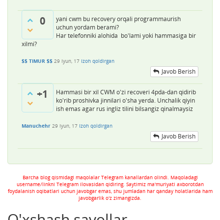
0
yani cwm bu recovery orqali programmaurish
uchun yordam berami?
Har telefonniki alohida bo'lami yoki hammasiga bir
xilmi?
$$ TIMUR $$
29 Iyun, 17
Izoh qoldirgan
Javob Berish
+1
Hammasi bir xil CWM o'zi recoveri 4pda-dan qidirib
ko'rib proshivka jinnilari o'sha yerda. Unchalik qiyin
ish emas agar rus ingliz tilini bilsangiz qinalmaysiz
Manuchehr
29 Iyun, 17
Izoh qoldirgan
Javob Berish
Barcha blog qismidagi maqolalar Telegram kanallardan olindi. Maqoladagi
username/linkni Telegram ilovasidan qidiring. Saytimiz ma'muriyati axborotdan
foydalanish oqibatlari uchun javobgar emas, shu jumladan har qanday holatlarida ham
javobgarlik o'z zimangizda.
O'xshash savollar