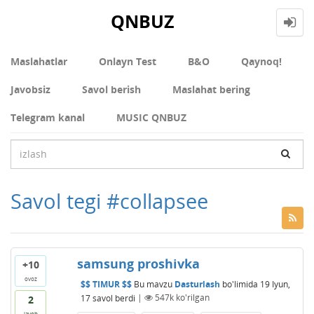
QNBUZ
Maslahatlar
Onlayn Test
В&О
Qaynoq!
Javobsiz
Savol berish
Maslahat bering
Telegram kanal
MUSIC QNBUZ
Savol tegi #collapsee
samsung proshivka
+10
ovoz
$$ TIMUR $$
Bu mavzu
Dasturlash
bo'limida
19 Iyun,
17
savol berdi
|
547k
ko'rilgan
2
javob