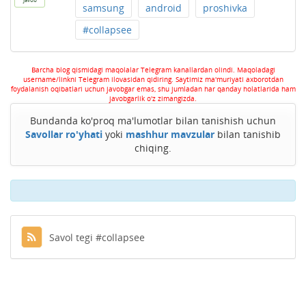
samsung
android
proshivka
#collapsee
Barcha blog qismidagi maqolalar Telegram kanallardan olindi. Maqoladagi
username/linkni Telegram ilovasidan qidiring. Saytimiz ma'muriyati axborotdan
foydalanish oqibatlari uchun javobgar emas, shu jumladan har qanday holatlarida ham
javobgarlik o'z zimangizda.
Bundanda ko'proq ma'lumotlar bilan tanishish uchun
Savollar ro'yhati
yoki
mashhur mavzular
bilan tanishib
chiqing.
Savol tegi #collapsee