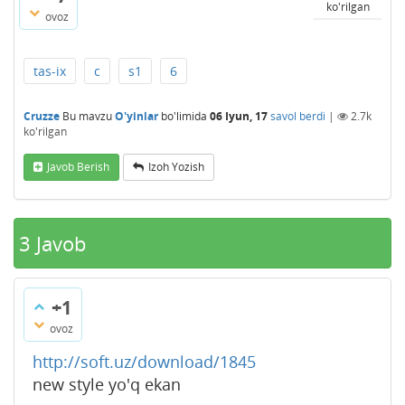
ko'rilgan
ovoz
tas-ix
c
s1
6
Cruzze
Bu mavzu
O'yinlar
bo'limida
06 Iyun, 17
savol berdi
|
2.7k
ko'rilgan
Javob Berish
Izoh Yozish
3
Javob
+1
ovoz
http://soft.uz/download/1845
new style yo'q ekan