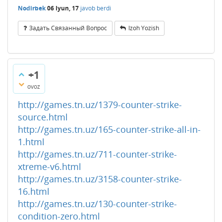
Nodirbek
06 Iyun, 17
javob berdi
Задать Связанный Вопрос
Izoh Yozish
+1
ovoz
http://games.tn.uz/1379-counter-strike-
source.html
http://games.tn.uz/165-counter-strike-all-in-
1.html
http://games.tn.uz/711-counter-strike-
xtreme-v6.html
http://games.tn.uz/3158-counter-strike-
16.html
http://games.tn.uz/130-counter-strike-
condition-zero.html