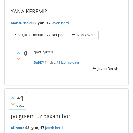
YANA KEREMI?
Mansurbek
08 Iyun, 17
javob berdi
Задать Связанный Вопрос
Izoh Yozish
0
qaysi yaxshi
DADDY
14 May, 18
Izoh qoldirgan
Javob Berish
+1
ovoz
poigraem.uz daxam bor
Alibobo
08 Iyun, 17
javob berdi