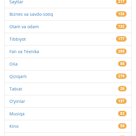
Saytlar
217
Biznes va savdo-sotiq
138
Olam va odam
132
Tibbiyot
177
Fan va Texnika
258
Oila
88
Qiziqarli
279
Tabiat
26
O'yinlar
137
Musiqa
82
Kino
59