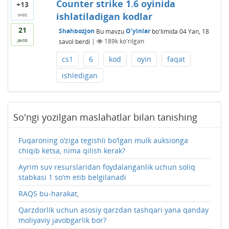
Counter strike 1.6 oyinida
+13
ishlatiladigan kodlar
ovoz
21
Shahbozjon
Bu mavzu
O'yinlar
bo'limida
04 Yan, 18
savol berdi
|
189k
ko'rilgan
javob
cs1
6
kod
oyin
faqat
ishledigan
So'ngi yozilgan maslahatlar bilan tanishing
Fuqaroning o‘ziga tegishli bo‘lgan mulk auksionga
chiqib ketsa, nima qilish kerak?
Ayrim suv resurslaridan foydalanganlik uchun soliq
stabkasi 1 so'm etib belgilanadi
RAQS bu-harakat,
Qarzdorlik uchun asosiy qarzdan tashqari yana qanday
moliyaviy javobgarlik bor?