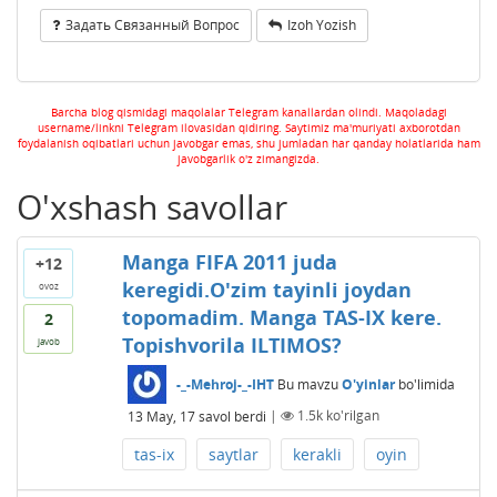
Задать Связанный Вопрос
Izoh Yozish
Barcha blog qismidagi maqolalar Telegram kanallardan olindi. Maqoladagi
username/linkni Telegram ilovasidan qidiring. Saytimiz ma'muriyati axborotdan
foydalanish oqibatlari uchun javobgar emas, shu jumladan har qanday holatlarida ham
javobgarlik o'z zimangizda.
O'xshash savollar
Manga FIFA 2011 juda
+12
keregidi.O'zim tayinli joydan
ovoz
topomadim. Manga TAS-IX kere.
2
Topishvorila ILTIMOS?
javob
-_-Mehroj-_-IHT
Bu mavzu
O'yinlar
bo'limida
13 May, 17
savol berdi
|
1.5k
ko'rilgan
tas-ix
saytlar
kerakli
oyin