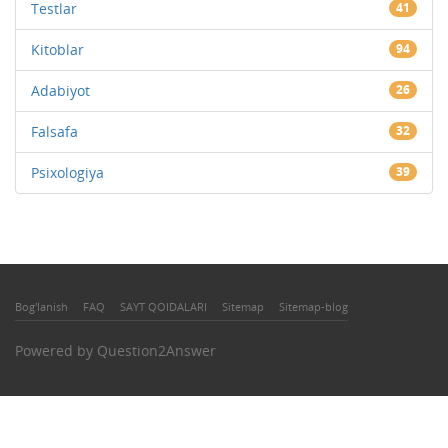
Testlar
41
Kitoblar
94
Adabiyot
26
Falsafa
32
Psixologiya
39
Bog'lanish
FAQ
SAYT QOIDALARI
Sitemap
Sitemap-blog
Powered by
Question2Answer