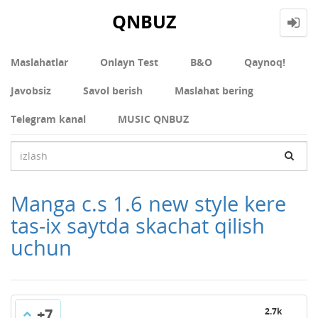
QNBUZ
Maslahatlar
Onlayn Test
В&О
Qaynoq!
Javobsiz
Savol berish
Maslahat bering
Telegram kanal
MUSIC QNBUZ
Manga c.s 1.6 new style kere
tas-ix saytda skachat qilish
uchun
+7
2.7k