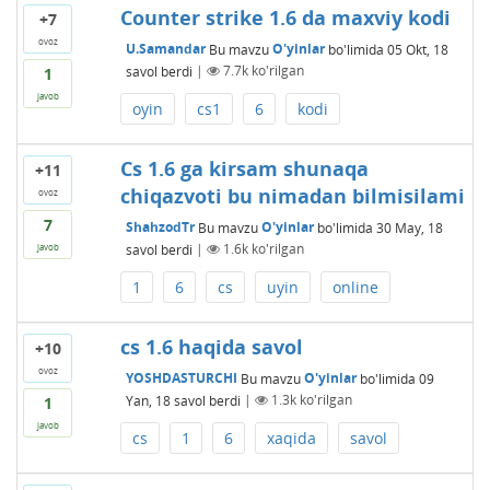
Counter strike 1.6 da maxviy kodi
+7
ovoz
U.Samandar
Bu mavzu
O'yinlar
bo'limida
05 Okt, 18
savol berdi
|
7.7k
ko'rilgan
1
javob
oyin
cs1
6
kodi
Cs 1.6 ga kirsam shunaqa
+11
chiqazvoti bu nimadan bilmisilami
ovoz
7
ShahzodTr
Bu mavzu
O'yinlar
bo'limida
30 May, 18
savol berdi
|
1.6k
ko'rilgan
javob
1
6
cs
uyin
online
cs 1.6 haqida savol
+10
ovoz
YOSHDASTURCHI
Bu mavzu
O'yinlar
bo'limida
09
Yan, 18
savol berdi
|
1.3k
ko'rilgan
1
javob
cs
1
6
xaqida
savol