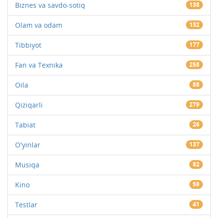
Biznes va savdo-sotiq
138
Olam va odam
132
Tibbiyot
177
Fan va Texnika
258
Oila
88
Qiziqarli
279
Tabiat
26
O'yinlar
137
Musiqa
82
Kino
59
Testlar
41