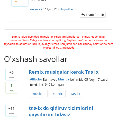
muz.uz dagi
Yaxyobek
15 Iyun, 17
Izoh qoldirgan
Javob Berish
Barcha blog qismidagi maqolalar Telegram kanallardan olindi. Maqoladagi
username/linkni Telegram ilovasidan qidiring. Saytimiz ma'muriyati axborotdan
foydalanish oqibatlari uchun javobgar emas, shu jumladan har qanday holatlarida ham
javobgarlik o'z zimangizda.
O'xshash savollar
Remix musiqalar kerak Tas ix
+5
ovoz
Alibobo
Bu mavzu
Musiqa
bo'limida
05 Noy, 17
savol
berdi
|
946
ko'rilgan
1
javob
musiqa
remix
tas-ix
tas-ix da qidiruv tizimlarini
+11
qaysilarini bilasiz.
ovoz