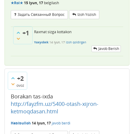
★Roi★
15 Iyun, 17
belgilash
Задать Связанный Вопрос
Izoh Yozish
+1
Raxmat sizga kottakon
Yaxyobek
14 Iyun, 17
Izoh qoldirgan
Javob Berish
+2
ovoz
Borakan tas-ixda
http://fayzfm.uz/5400-otash-xijron-
ketmoqdasan.html
Habibulloh
14 Iyun, 17
javob berdi