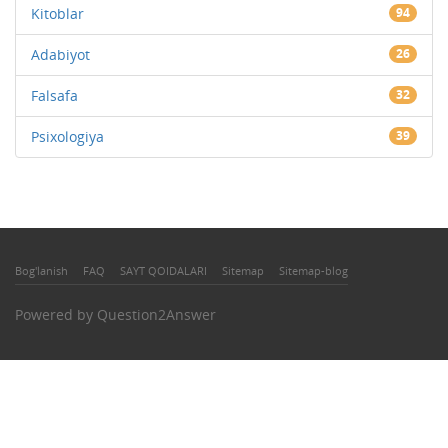
Kitoblar
94
Adabiyot
26
Falsafa
32
Psixologiya
39
Bog'lanish
FAQ
SAYT QOIDALARI
Sitemap
Sitemap-blog
Powered by
Question2Answer