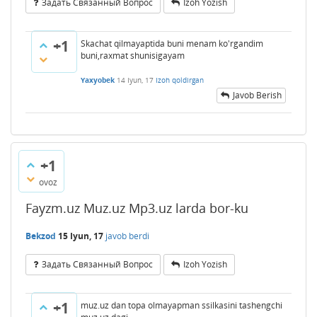
Задать Связанный Вопрос
Izoh Yozish
+1
Skachat qilmayaptida buni menam ko'rgandim
buni,raxmat shunisigayam
Yaxyobek
14 Iyun, 17
Izoh qoldirgan
Javob Berish
+1
ovoz
Fayzm.uz Muz.uz Mp3.uz larda bor-ku
Bekzod
15 Iyun, 17
javob berdi
Задать Связанный Вопрос
Izoh Yozish
+1
muz.uz dan topa olmayapman ssilkasini tashengchi