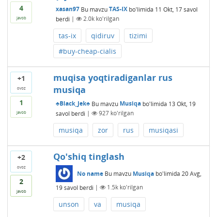
4
xasan97
Bu mavzu
TAS-IX
bo'limida
11 Okt, 17
savol
berdi
|
2.0k
ko'rilgan
javob
tas-ix
qidiruv
tizimi
#buy-cheap-cialis
muqisa yoqtiradiganlar rus
+1
musiqa
ovoz
1
♣Black_Jek♣
Bu mavzu
Musiqa
bo'limida
13 Okt, 19
savol berdi
|
927
ko'rilgan
javob
musiqa
zor
rus
musiqasi
Qo'shiq tinglash
+2
ovoz
No name
Bu mavzu
Musiqa
bo'limida
20 Avg,
2
19
savol berdi
|
1.5k
ko'rilgan
javob
unson
va
musiqa