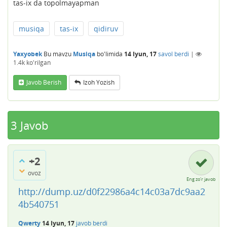
tas-ix da topolmayapman
musiqa
tas-ix
qidiruv
Yaxyobek
Bu mavzu
Musiqa
bo'limida
14 Iyun, 17
savol berdi
|
1.4k
ko'rilgan
Javob Berish
Izoh Yozish
3
Javob
+2
ovoz
Eng zo'r javob
http://dump.uz/d0f22986a4c14c03a7dc9aa2
4b540751
Qwerty
14 Iyun, 17
javob berdi