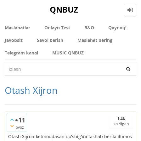
QNBUZ
Maslahatlar
Onlayn Test
В&О
Qaynoq!
Javobsiz
Savol berish
Maslahat bering
Telegram kanal
MUSIC QNBUZ
Otash Xijron
+11
1.4k
ko'rilgan
ovoz
Otash Xijron-ketmoqdasan qo'shig'ini tashab berila iltimos