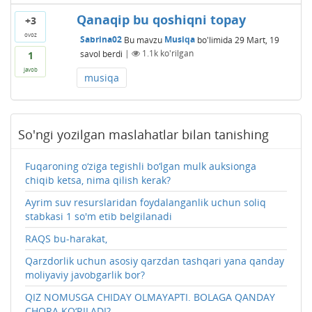
Qanaqip bu qoshiqni topay
+3
ovoz
Sabrina02
Bu mavzu
Musiqa
bo'limida
29 Mart, 19
savol berdi
|
1.1k
ko'rilgan
1
javob
musiqa
So'ngi yozilgan maslahatlar bilan tanishing
Fuqaroning o‘ziga tegishli bo‘lgan mulk auksionga
chiqib ketsa, nima qilish kerak?
Ayrim suv resurslaridan foydalanganlik uchun soliq
stabkasi 1 so'm etib belgilanadi
RAQS bu-harakat,
Qarzdorlik uchun asosiy qarzdan tashqari yana qanday
moliyaviy javobgarlik bor?
QIZ NOMUSGA CHIDAY OLMAYAPTI. BOLAGA QANDAY
CHORA KO‘RILADI?