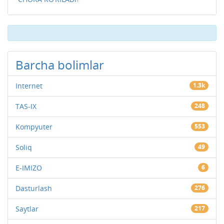
Barcha bolimlar
Internet
1.3k
TAS-IX
248
Kompyuter
553
Soliq
49
E-IMIZO
6
Dasturlash
276
Saytlar
217