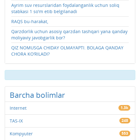
Ayrim suv resurslaridan foydalanganlik uchun soliq
stabkasi 1 so'm etib belgilanadi
RAQS bu-harakat,
Qarzdorlik uchun asosiy qarzdan tashqari yana qanday
moliyaviy javobgarlik bor?
QIZ NOMUSGA CHIDAY OLMAYAPTI. BOLAGA QANDAY
CHORA KO‘RILADI?
Barcha bolimlar
Internet
1.3k
TAS-IX
248
Kompyuter
553