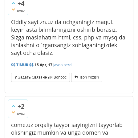
+4
ovoz
Oddiy sayt zn.uz da ochganingiz maqul.
keyin asta bilimlaringizni oshirib borasiz.
Sizga maslahatim html, css, php va mysqlda
ishlashni o`rgansangiz xohlaganingizdek
sayt ocha olasiz.
$$ TIMUR $$
15 Apr, 17
javob berdi
Задать Связанный Вопрос
Izoh Yozish
+2
ovoz
come.uz orqaliy tayyor sayingizni tayyorlab
olishingiz mumkin va unga domen va