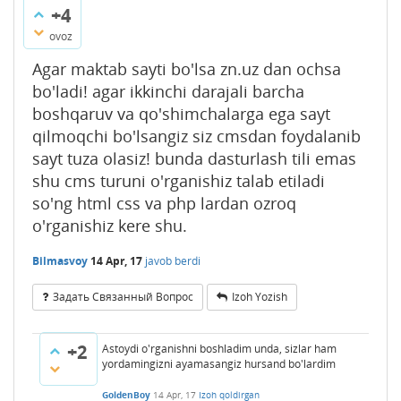
+4
ovoz
Agar maktab sayti bo'lsa zn.uz dan ochsa
bo'ladi! agar ikkinchi darajali barcha
boshqaruv va qo'shimchalarga ega sayt
qilmoqchi bo'lsangiz siz cmsdan foydalanib
sayt tuza olasiz! bunda dasturlash tili emas
shu cms turuni o'rganishiz talab etiladi
so'ng html css va php lardan ozroq
o'rganishiz kere shu.
Bilmasvoy
14 Apr, 17
javob berdi
Задать Связанный Вопрос
Izoh Yozish
+2
Astoydi o'rganishni boshladim unda, sizlar ham
yordamingizni ayamasangiz hursand bo'lardim
GoldenBoy
14 Apr, 17
Izoh qoldirgan