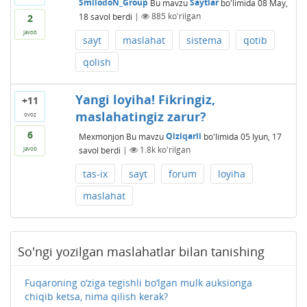
SmilodoN_Group
Bu mavzu
Saytlar
bo'limida
08 May,
18
savol berdi
|
885
ko'rilgan
2
javob
sayt
maslahat
sistema
qotib
qolish
Yangi loyiha! Fikringiz,
+11
maslahatingiz zarur?
ovoz
6
Mexmonjon
Bu mavzu
Qiziqarli
bo'limida
05 Iyun, 17
savol berdi
|
1.8k
ko'rilgan
javob
tas-ix
sayt
forum
loyiha
maslahat
So'ngi yozilgan maslahatlar bilan tanishing
Fuqaroning o‘ziga tegishli bo‘lgan mulk auksionga
chiqib ketsa, nima qilish kerak?