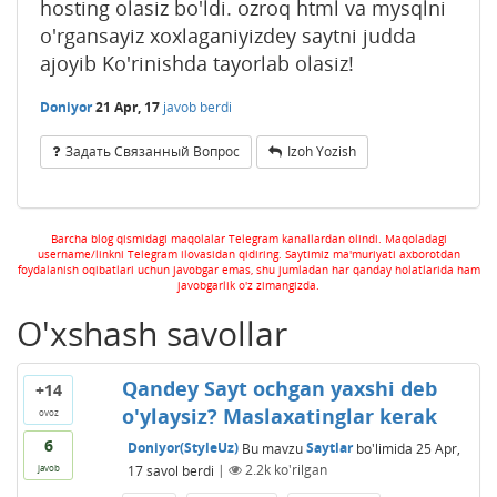
hosting olasiz bo'ldi. ozroq html va mysqlni
o'rgansayiz xoxlaganiyizdey saytni judda
ajoyib Ko'rinishda tayorlab olasiz!
Doniyor
21 Apr, 17
javob berdi
Задать Связанный Вопрос
Izoh Yozish
Barcha blog qismidagi maqolalar Telegram kanallardan olindi. Maqoladagi
username/linkni Telegram ilovasidan qidiring. Saytimiz ma'muriyati axborotdan
foydalanish oqibatlari uchun javobgar emas, shu jumladan har qanday holatlarida ham
javobgarlik o'z zimangizda.
O'xshash savollar
Qandey Sayt ochgan yaxshi deb
+14
o'ylaysiz? Maslaxatinglar kerak
ovoz
6
Doniyor(StyleUz)
Bu mavzu
Saytlar
bo'limida
25 Apr,
17
savol berdi
|
2.2k
ko'rilgan
javob