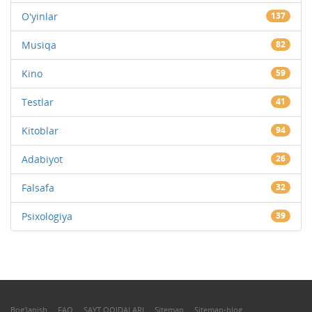
O'yinlar
137
Musiqa
82
Kino
59
Testlar
41
Kitoblar
94
Adabiyot
26
Falsafa
32
Psixologiya
39
Bog'lanish
FAQ
SAYT QOIDALARI
Sitemap
Sitemap-blog