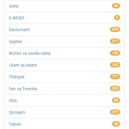
Soliq
49
E-IMIZO
6
Dasturlash
276
Saytlar
217
Biznes va savdo-sotiq
138
Olam va odam
132
Tibbiyot
177
Fan va Texnika
258
Oila
88
Qiziqarli
279
Tabiat
26