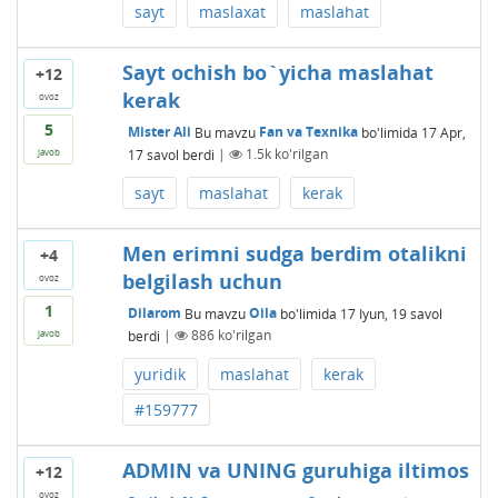
sayt
maslaxat
maslahat
Sayt ochish bo`yicha maslahat
+12
kerak
ovoz
5
Mister Ali
Bu mavzu
Fan va Texnika
bo'limida
17 Apr,
17
savol berdi
|
1.5k
ko'rilgan
javob
sayt
maslahat
kerak
Men erimni sudga berdim otalikni
+4
belgilash uchun
ovoz
1
Dilarom
Bu mavzu
Oila
bo'limida
17 Iyun, 19
savol
berdi
|
886
ko'rilgan
javob
yuridik
maslahat
kerak
#159777
ADMIN va UNING guruhiga iltimos
+12
ovoz