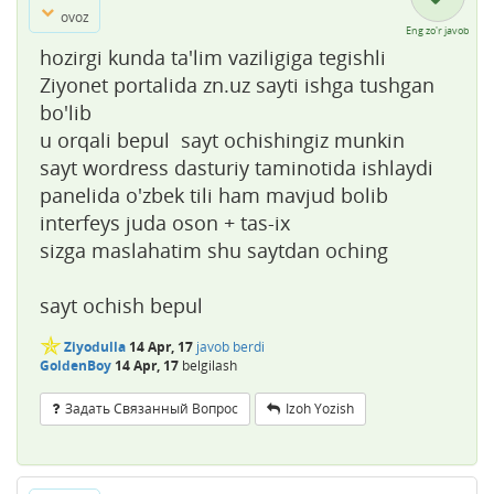
ovoz
Eng zo'r javob
hozirgi kunda ta'lim vaziligiga tegishli
Ziyonet portalida zn.uz sayti ishga tushgan
bo'lib
u orqali bepul sayt ochishingiz munkin
sayt wordress dasturiy taminotida ishlaydi
panelida o'zbek tili ham mavjud bolib
interfeys juda oson + tas-ix
sizga maslahatim shu saytdan oching
sayt ochish bepul
✯
Ziyodulla
14 Apr, 17
javob berdi
GoldenBoy
14 Apr, 17
belgilash
Задать Связанный Вопрос
Izoh Yozish