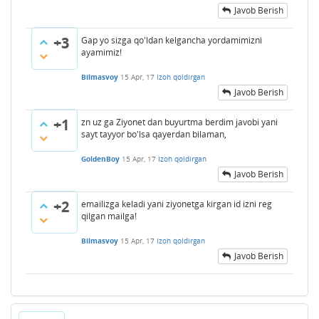
Javob Berish
+3
Gap yo sizga qo'ldan kelgancha yordamimizni
ayamimiz!
Bilmasvoy
15 Apr, 17
Izoh qoldirgan
Javob Berish
+1
zn uz ga Ziyonet dan buyurtma berdim javobi yani
sayt tayyor bo'lsa qayerdan bilaman,
GoldenBoy
15 Apr, 17
Izoh qoldirgan
Javob Berish
+2
emailizga keladi yani ziyonetga kirgan id izni reg
qilgan mailga!
Bilmasvoy
15 Apr, 17
Izoh qoldirgan
Javob Berish