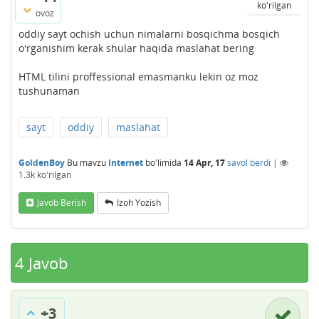
ko'rilgan
ovoz
oddiy sayt ochish uchun nimalarni bosqichma bosqich
o'rganishim kerak shular haqida maslahat bering
HTML tilini proffessional emasmanku lekin oz moz
tushunaman
sayt
oddiy
maslahat
GoldenBoy
Bu mavzu
Internet
bo'limida
14 Apr, 17
savol berdi
|
1.3k
ko'rilgan
Javob Berish
Izoh Yozish
4
Javob
+3