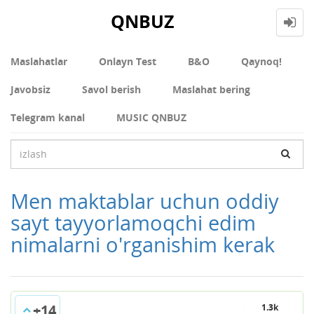
QNBUZ
Maslahatlar
Onlayn Test
В&О
Qaynoq!
Javobsiz
Savol berish
Maslahat bering
Telegram kanal
MUSIC QNBUZ
Men maktablar uchun oddiy
sayt tayyorlamoqchi edim
nimalarni o'rganishim kerak
+14
1.3k