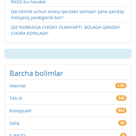
RAQS bu-harakat,
Qarzdorlik uchun asosiy qarzdan tashqari yana qanday
moliyaviy javobgarlik bor?
QIZ NOMUSGA CHIDAY OLMAYAPTI. BOLAGA QANDAY
CHORA KO‘RILADI?
Barcha bolimlar
Internet
1.3k
TAS-IX
248
Kompyuter
553
Soliq
49
E-IMIZO
6