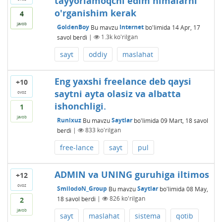
tayyorlamoqchi edim nimalarni
o'rganishim kerak
4
javob
GoldenBoy
Bu mavzu
Internet
bo'limida
14 Apr, 17
savol berdi
|
1.3k
ko'rilgan
sayt
oddiy
maslahat
Eng yaxshi freelance deb qaysi
+10
saytni ayta olasiz va albatta
ovoz
ishonchligi.
1
javob
Runixuz
Bu mavzu
Saytlar
bo'limida
09 Mart, 18
savol
berdi
|
833
ko'rilgan
free-lance
sayt
pul
ADMIN va UNING guruhiga iltimos
+12
ovoz
SmilodoN_Group
Bu mavzu
Saytlar
bo'limida
08 May,
18
savol berdi
|
826
ko'rilgan
2
javob
sayt
maslahat
sistema
qotib