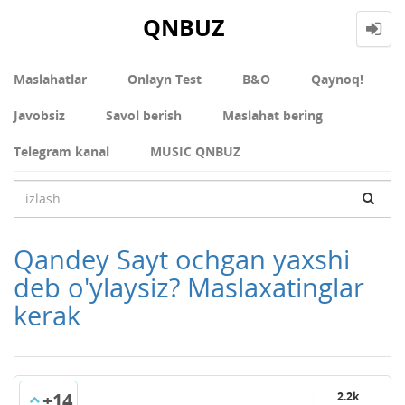
QNBUZ
Maslahatlar
Onlayn Test
В&О
Qaynoq!
Javobsiz
Savol berish
Maslahat bering
Telegram kanal
MUSIC QNBUZ
Qandey Sayt ochgan yaxshi
deb o'ylaysiz? Maslaxatinglar
kerak
+14
2.2k