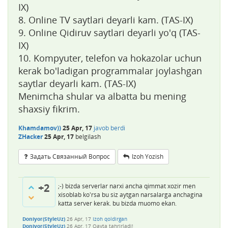
IX)
8. Online TV saytlari deyarli kam. (TAS-IX)
9. Online Qidiruv saytlari deyarli yo'q (TAS-
IX)
10. Kompyuter, telefon va hokazolar uchun
kerak bo'ladigan programmalar joylashgan
saytlar deyarli kam. (TAS-IX)
Menimcha shular va albatta bu mening
shaxsiy fikrim.
Khamdamov))
25 Apr, 17
javob berdi
ZHacker
25 Apr, 17
belgilash
Задать Связанный Вопрос
Izoh Yozish
+2
;-) bizda serverlar narxi ancha qimmat xozir men
xisoblab ko'rsa bu siz aytgan narsalarga anchagina
katta server kerak. bu bizda muomo ekan.
Doniyor(StyleUz)
26 Apr, 17
Izoh qoldirgan
Doniyor(StyleUz)
26 Apr, 17
Qayta tahrirladi!