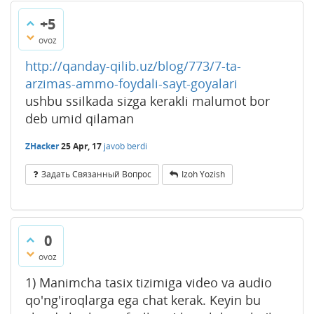
+5
ovoz
http://qanday-qilib.uz/blog/773/7-ta-
arzimas-ammo-foydali-sayt-goyalari
ushbu ssilkada sizga kerakli malumot bor
deb umid qilaman
ZHacker
25 Apr, 17
javob berdi
Задать Связанный Вопрос
Izoh Yozish
0
ovoz
1) Manimcha tasix tizimiga video va audio
qo'ng'iroqlarga ega chat kerak. Keyin bu