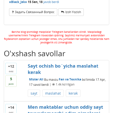
♣Black_Jek♣
15 Sen, 18
javob berdi
Задать Связанный Вопрос
Izoh Yozish
Barcha blog qismidagi maqolalar Telegram kanallardan olindi. Maqoladagi
username/linkni Telegram ilovasidan qidiring. Saytimiz ma'muriyati axborotdan
foydalanish oqibatlari uchun javobgar emas, shu jumladan har qanday holatlarida ham
javobgarlik o'z zimangizda.
O'xshash savollar
Sayt ochish bo`yicha maslahat
+12
kerak
ovoz
5
Mister Ali
Bu mavzu
Fan va Texnika
bo'limida
17 Apr,
17
savol berdi
|
1.4k
ko'rilgan
javob
sayt
maslahat
kerak
Men maktablar uchun oddiy sayt
+14
ovoz