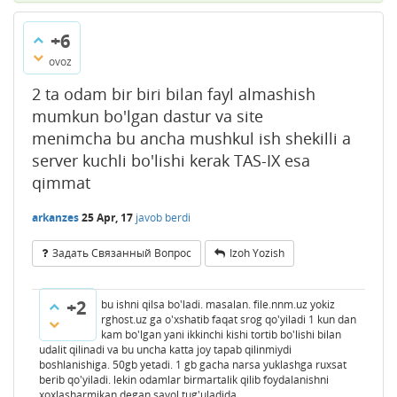
+6
ovoz
2 ta odam bir biri bilan fayl almashish
mumkun bo'lgan dastur va site
menimcha bu ancha mushkul ish shekilli a
server kuchli bo'lishi kerak TAS-IX esa
qimmat
arkanzes
25 Apr, 17
javob berdi
Задать Связанный Вопрос
Izoh Yozish
+2
bu ishni qilsa bo'ladi. masalan. file.nnm.uz yokiz
rghost.uz ga o'xshatib faqat srog qo'yiladi 1 kun dan
kam bo'lgan yani ikkinchi kishi tortib bo'lishi bilan
udalit qilinadi va bu uncha katta joy tapab qilinmiydi
boshlanishiga. 50gb yetadi. 1 gb gacha narsa yuklashga ruxsat
berib qo'yiladi. lekin odamlar birmartalik qilib foydalanishni
xoxlasharmikan degan savol tug'uladida.