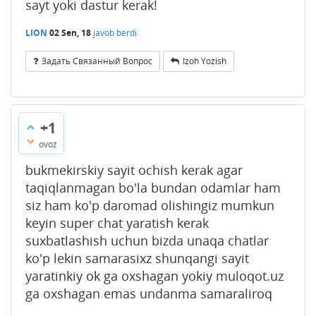
sayt yoki dastur kerak!
LION
02 Sen, 18
javob berdi
Задать Связанный Вопрос
Izoh Yozish
+1
ovoz
bukmekirskiy sayit ochish kerak agar
taqiqlanmagan bo'la bundan odamlar ham
siz ham ko'p daromad olishingiz mumkun
keyin super chat yaratish kerak
suxbatlashish uchun bizda unaqa chatlar
ko'p lekin samarasixz shunqangi sayit
yaratinkiy ok ga oxshagan yokiy muloqot.uz
ga oxshagan emas undanma samaraliroq