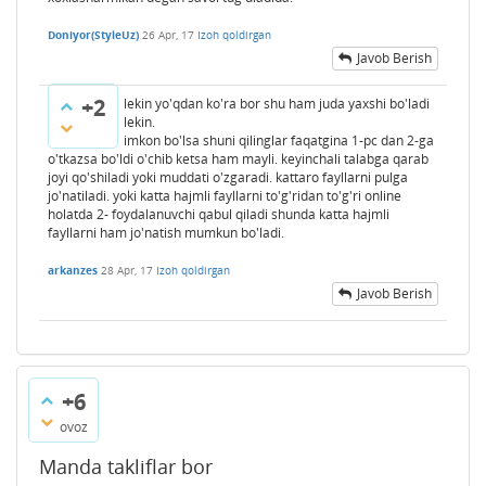
Doniyor(StyleUz)
26 Apr, 17
Izoh qoldirgan
Javob Berish
+2
lekin yo'qdan ko'ra bor shu ham juda yaxshi bo'ladi
lekin.
imkon bo'lsa shuni qilinglar faqatgina 1-pc dan 2-ga
o'tkazsa bo'ldi o'chib ketsa ham mayli. keyinchali talabga qarab
joyi qo'shiladi yoki muddati o'zgaradi. kattaro fayllarni pulga
jo'natiladi. yoki katta hajmli fayllarni to'g'ridan to'g'ri online
holatda 2- foydalanuvchi qabul qiladi shunda katta hajmli
fayllarni ham jo'natish mumkun bo'ladi.
arkanzes
28 Apr, 17
Izoh qoldirgan
Javob Berish
+6
ovoz
Manda takliflar bor