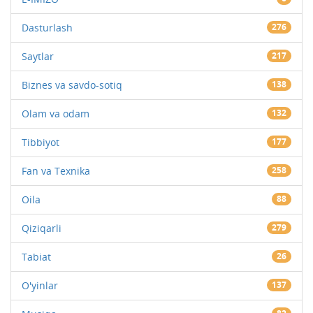
Dasturlash
276
Saytlar
217
Biznes va savdo-sotiq
138
Olam va odam
132
Tibbiyot
177
Fan va Texnika
258
Oila
88
Qiziqarli
279
Tabiat
26
O'yinlar
137