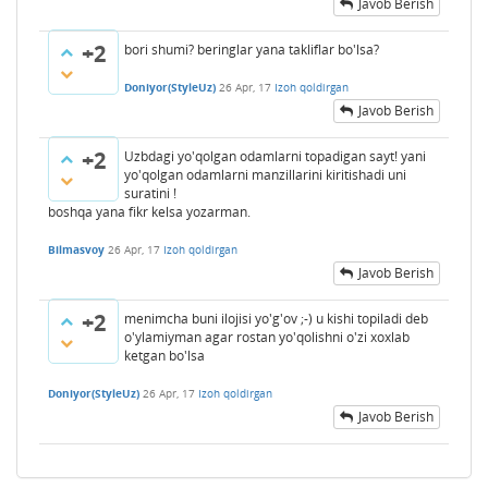
Javob Berish
+2
bori shumi? beringlar yana takliflar bo'lsa?
Doniyor(StyleUz)
26 Apr, 17
Izoh qoldirgan
Javob Berish
+2
Uzbdagi yo'qolgan odamlarni topadigan sayt! yani
yo'qolgan odamlarni manzillarini kiritishadi uni
suratini !
boshqa yana fikr kelsa yozarman.
Bilmasvoy
26 Apr, 17
Izoh qoldirgan
Javob Berish
+2
menimcha buni ilojisi yo'g'ov ;-) u kishi topiladi deb
o'ylamiyman agar rostan yo'qolishni o'zi xoxlab
ketgan bo'lsa
Doniyor(StyleUz)
26 Apr, 17
Izoh qoldirgan
Javob Berish