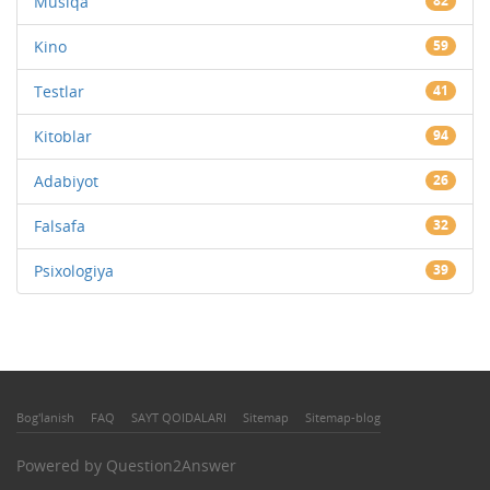
Musiqa
82
Kino
59
Testlar
41
Kitoblar
94
Adabiyot
26
Falsafa
32
Psixologiya
39
Bog'lanish
FAQ
SAYT QOIDALARI
Sitemap
Sitemap-blog
Powered by
Question2Answer