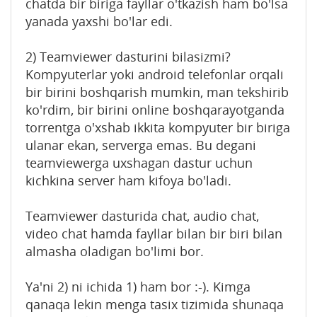
chatda bir biriga fayllar o'tkazish ham bo'lsa
yanada yaxshi bo'lar edi.
2) Teamviewer dasturini bilasizmi?
Kompyuterlar yoki android telefonlar orqali
bir birini boshqarish mumkin, man tekshirib
ko'rdim, bir birini online boshqarayotganda
torrentga o'xshab ikkita kompyuter bir biriga
ulanar ekan, serverga emas. Bu degani
teamviewerga uxshagan dastur uchun
kichkina server ham kifoya bo'ladi.
Teamviewer dasturida chat, audio chat,
video chat hamda fayllar bilan bir biri bilan
almasha oladigan bo'limi bor.
Ya'ni 2) ni ichida 1) ham bor :-). Kimga
qanaqa lekin menga tasix tizimida shunaqa