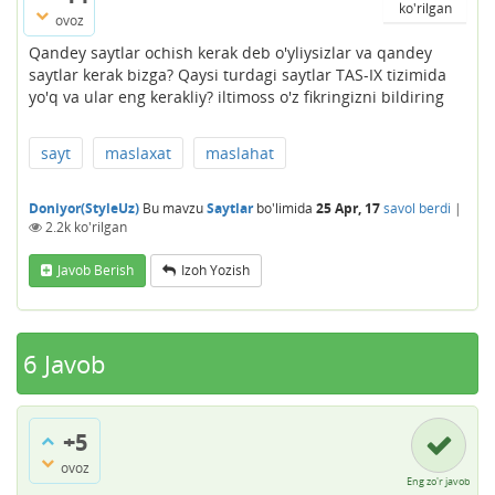
ko'rilgan
ovoz
Qandey saytlar ochish kerak deb o'yliysizlar va qandey
saytlar kerak bizga? Qaysi turdagi saytlar TAS-IX tizimida
yo'q va ular eng kerakliy? iltimoss o'z fikringizni bildiring
sayt
maslaxat
maslahat
Doniyor(StyleUz)
Bu mavzu
Saytlar
bo'limida
25 Apr, 17
savol berdi
|
2.2k
ko'rilgan
Javob Berish
Izoh Yozish
6
Javob
+5
ovoz
Eng zo'r javob