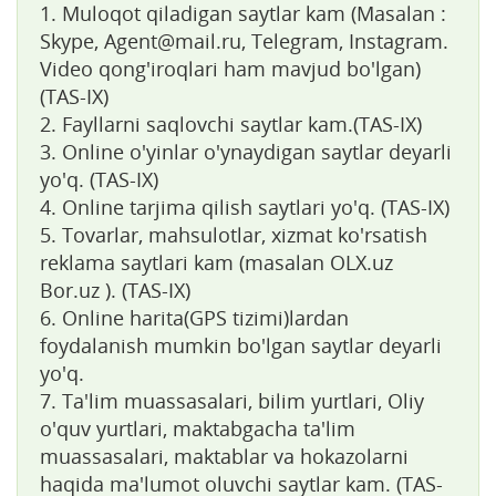
1. Muloqot qiladigan saytlar kam (Masalan :
Skype, Agent@mail.ru, Telegram, Instagram.
Video qong'iroqlari ham mavjud bo'lgan)
(TAS-IX)
2. Fayllarni saqlovchi saytlar kam.(TAS-IX)
3. Online o'yinlar o'ynaydigan saytlar deyarli
yo'q. (TAS-IX)
4. Online tarjima qilish saytlari yo'q. (TAS-IX)
5. Tovarlar, mahsulotlar, xizmat ko'rsatish
reklama saytlari kam (masalan OLX.uz
Bor.uz ). (TAS-IX)
6. Online harita(GPS tizimi)lardan
foydalanish mumkin bo'lgan saytlar deyarli
yo'q.
7. Ta'lim muassasalari, bilim yurtlari, Oliy
o'quv yurtlari, maktabgacha ta'lim
muassasalari, maktablar va hokazolarni
haqida ma'lumot oluvchi saytlar kam. (TAS-