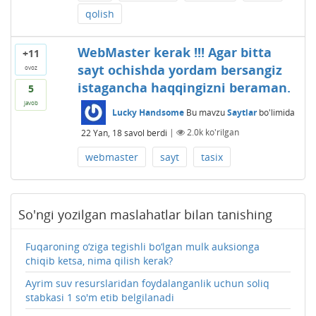
qolish
WebMaster kerak !!! Agar bitta
+11
sayt ochishda yordam bersangiz
ovoz
istagancha haqqingizni beraman.
5
javob
Lucky Handsome
Bu mavzu
Saytlar
bo'limida
22 Yan, 18
savol berdi
|
2.0k
ko'rilgan
webmaster
sayt
tasix
So'ngi yozilgan maslahatlar bilan tanishing
Fuqaroning o‘ziga tegishli bo‘lgan mulk auksionga
chiqib ketsa, nima qilish kerak?
Ayrim suv resurslaridan foydalanganlik uchun soliq
stabkasi 1 so'm etib belgilanadi