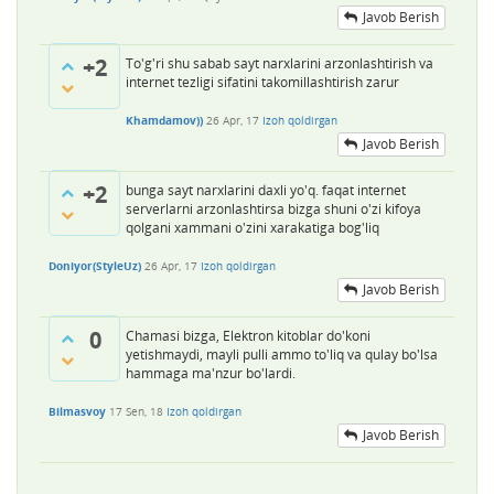
Javob Berish
+2
To'g'ri shu sabab sayt narxlarini arzonlashtirish va
internet tezligi sifatini takomillashtirish zarur
Khamdamov))
26 Apr, 17
Izoh qoldirgan
Javob Berish
+2
bunga sayt narxlarini daxli yo'q. faqat internet
serverlarni arzonlashtirsa bizga shuni o'zi kifoya
qolgani xammani o'zini xarakatiga bog'liq
Doniyor(StyleUz)
26 Apr, 17
Izoh qoldirgan
Javob Berish
0
Chamasi bizga, Elektron kitoblar do'koni
yetishmaydi, mayli pulli ammo to'liq va qulay bo'lsa
hammaga ma'nzur bo'lardi.
Bilmasvoy
17 Sen, 18
Izoh qoldirgan
Javob Berish