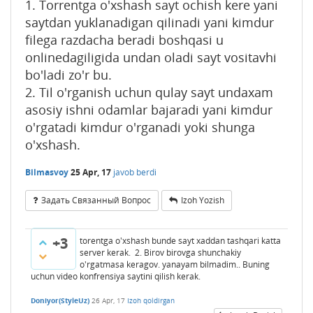
1. Torrentga o'xshash sayt ochish kere yani
saytdan yuklanadigan qilinadi yani kimdur
filega razdacha beradi boshqasi u
onlinedagiligida undan oladi sayt vositavhi
bo'ladi zo'r bu.
2. Til o'rganish uchun qulay sayt undaxam
asosiy ishni odamlar bajaradi yani kimdur
o'rgatadi kimdur o'rganadi yoki shunga
o'xshash.
Bilmasvoy
25 Apr, 17
javob berdi
Задать Связанный Вопрос
Izoh Yozish
+3
torentga o'xshash bunde sayt xaddan tashqari katta
server kerak. 2. Birov birovga shunchakiy
o'rgatmasa keragov. yanayam bilmadim.. Buning
uchun video konfrensiya saytini qilish kerak.
Doniyor(StyleUz)
26 Apr, 17
Izoh qoldirgan