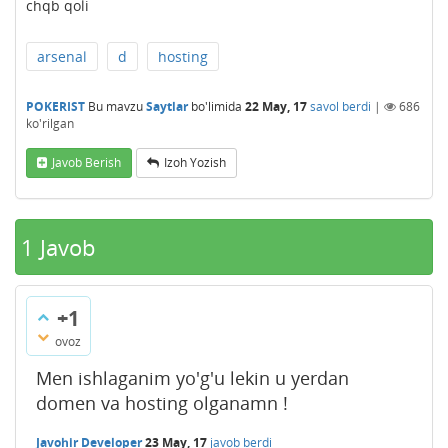
chqb qoli
arsenal
d
hosting
POKERIST
Bu mavzu
Saytlar
bo'limida
22 May, 17
savol berdi
|
686
ko'rilgan
Javob Berish
Izoh Yozish
1
Javob
+1
ovoz
Men ishlaganim yo'g'u lekin u yerdan
domen va hosting olganamn !
Javohir Developer
23 May, 17
javob berdi