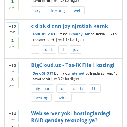
savol berdi
|
1.2k
ko'rilgan
2
javob
sayt
hosting
web
c disk d dan joy ajratish kerak
+10
ovoz
abdushukur
Bu mavzu
Kompyuter
bo'limida
27 Yan,
18
savol berdi
|
1.1k
ko'rilgan
2
javob
c
disk
d
joy
BigCloud.uz - Tas-IX File Hostingi
+10
ovoz
Dark GHOST
Bu mavzu
Internet
bo'limida
23 Iyun, 17
savol berdi
|
3.7k
ko'rilgan
8
javob
bigcloud
uz
tas-ix
file
hosting
uzbek
Web server yoki hostinglardagi
+14
RAID qanday texnologiya?
ovoz