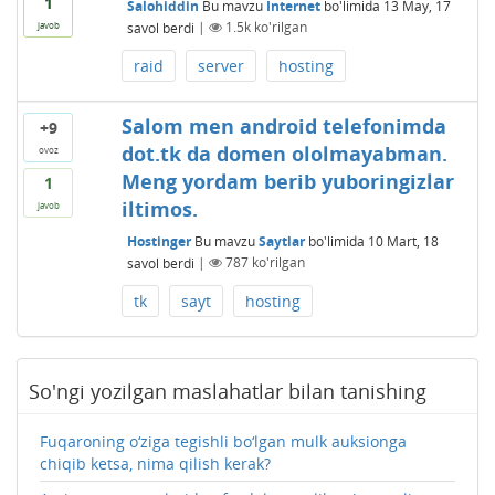
1
Salohiddin
Bu mavzu
Internet
bo'limida
13 May, 17
savol berdi
|
1.5k
ko'rilgan
javob
raid
server
hosting
Salom men android telefonimda
+9
dot.tk da domen ololmayabman.
ovoz
Meng yordam berib yuboringizlar
1
iltimos.
javob
Hostinger
Bu mavzu
Saytlar
bo'limida
10 Mart, 18
savol berdi
|
787
ko'rilgan
tk
sayt
hosting
So'ngi yozilgan maslahatlar bilan tanishing
Fuqaroning o‘ziga tegishli bo‘lgan mulk auksionga
chiqib ketsa, nima qilish kerak?