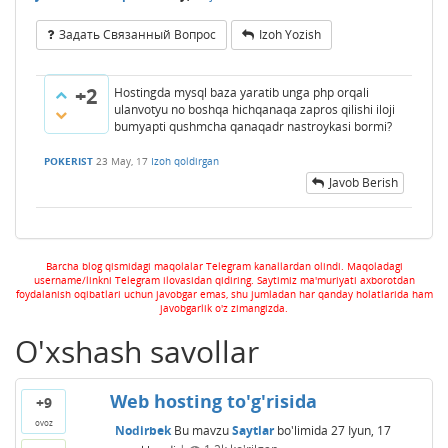
Задать Связанный Вопрос
Izoh Yozish
+2
Hostingda mysql baza yaratib unga php orqali
ulanvotyu no boshqa hichqanaqa zapros qilishi iloji
bumyapti qushmcha qanaqadr nastroykasi bormi?
POKERIST
23 May, 17
Izoh qoldirgan
Javob Berish
Barcha blog qismidagi maqolalar Telegram kanallardan olindi. Maqoladagi
username/linkni Telegram ilovasidan qidiring. Saytimiz ma'muriyati axborotdan
foydalanish oqibatlari uchun javobgar emas, shu jumladan har qanday holatlarida ham
javobgarlik o'z zimangizda.
O'xshash savollar
Web hosting to'g'risida
+9
ovoz
Nodirbek
Bu mavzu
Saytlar
bo'limida
27 Iyun, 17