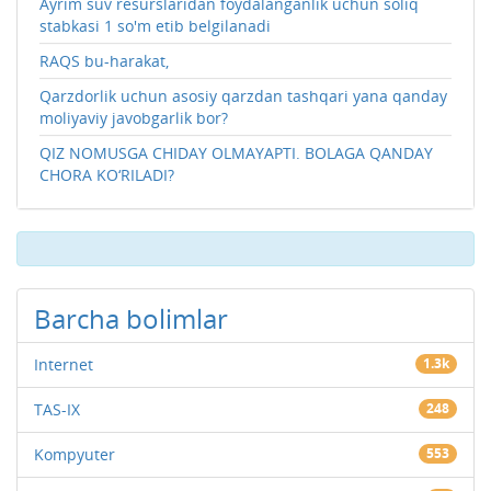
Ayrim suv resurslaridan foydalanganlik uchun soliq
stabkasi 1 so'm etib belgilanadi
RAQS bu-harakat,
Qarzdorlik uchun asosiy qarzdan tashqari yana qanday
moliyaviy javobgarlik bor?
QIZ NOMUSGA CHIDAY OLMAYAPTI. BOLAGA QANDAY
CHORA KO‘RILADI?
Barcha bolimlar
Internet
1.3k
TAS-IX
248
Kompyuter
553