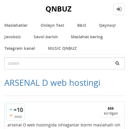
QNBUZ
Maslahatlar
Onlayn Test
В&О
Qaynoq!
Javobsiz
Savol berish
Maslahat bering
Telegram kanal
MUSIC QNBUZ
ARSENAL D web hostingi
+10
686
ko'rilgan
ovoz
arsenal D web hostingida ishlaganlar bormi maslahatli ish