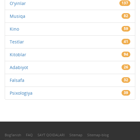
O'yinlar
137
Musiqa
82
Kino
59
Testlar
41
Kitoblar
94
Adabiyot
26
Falsafa
32
Psixologiya
39
Bog'lanish
FAQ
SAYT QOIDALARI
Sitemap
Sitemap-blog