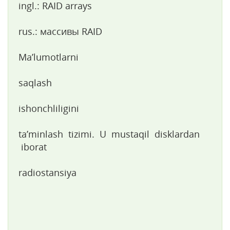
ingl.: RAID arrays
rus.: массивы RAID
Ma’lumotlarni
saqlash
ishonchliligini
ta’minlash tizimi. U mustaqil disklardan
iborat
radiostansiya