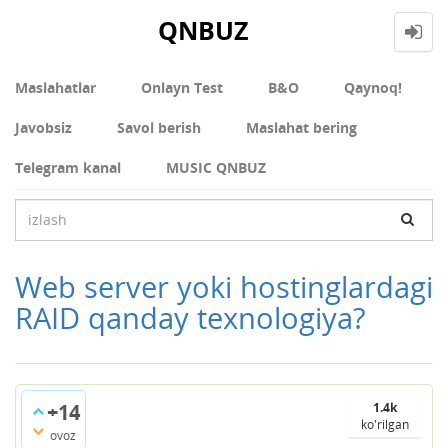
QNBUZ
Maslahatlar
Onlayn Test
В&О
Qaynoq!
Javobsiz
Savol berish
Maslahat bering
Telegram kanal
MUSIC QNBUZ
Web server yoki hostinglardagi
RAID qanday texnologiya?
+14
1.4k
ko'rilgan
ovoz