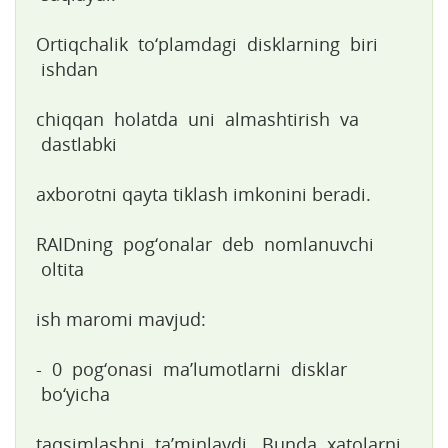
Ortiqchalik to‘plamdagi disklarning biri
ishdan
chiqqan holatda uni almashtirish va
dastlabki
axborotni qayta tiklash imkonini beradi.
RAIDning pog‘onalar deb nomlanuvchi
oltita
ish maromi mavjud:
- 0 pog‘onasi ma’lumotlarni disklar
bo‘yicha
taqsimlashni ta’minlaydi. Bunda xatolarni