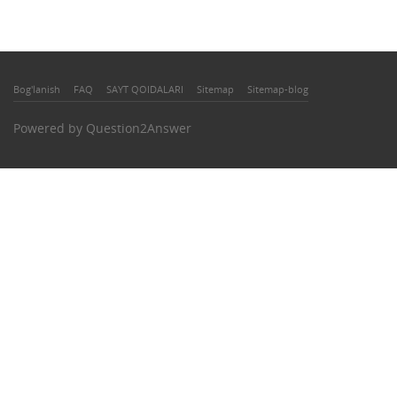
Bog'lanish
FAQ
SAYT QOIDALARI
Sitemap
Sitemap-blog
Powered by
Question2Answer