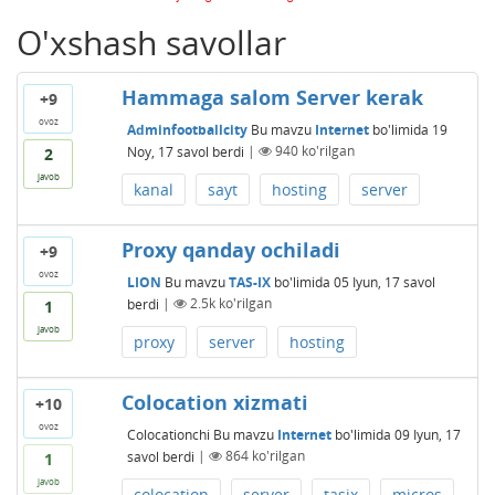
O'xshash savollar
Hammaga salom Server kerak
+9
ovoz
Adminfootballcity
Bu mavzu
Internet
bo'limida
19
Noy, 17
savol berdi
|
940
ko'rilgan
2
javob
kanal
sayt
hosting
server
Proxy qanday ochiladi
+9
ovoz
LION
Bu mavzu
TAS-IX
bo'limida
05 Iyun, 17
savol
berdi
|
2.5k
ko'rilgan
1
javob
proxy
server
hosting
Colocation xizmati
+10
ovoz
Colocationchi
Bu mavzu
Internet
bo'limida
09 Iyun, 17
savol berdi
|
864
ko'rilgan
1
javob
colocation
server
tasix
micros