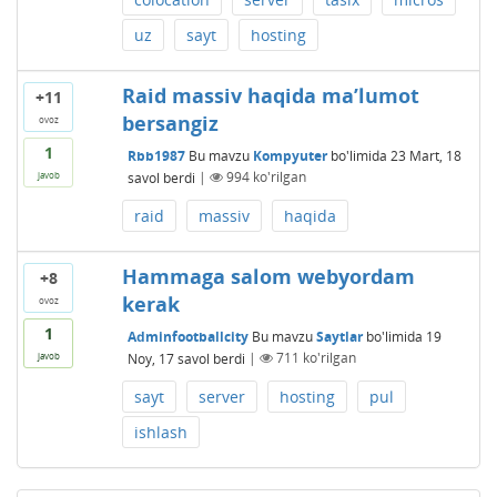
uz
sayt
hosting
Raid massiv haqida ma’lumot
+11
bersangiz
ovoz
1
Rbb1987
Bu mavzu
Kompyuter
bo'limida
23 Mart, 18
savol berdi
|
994
ko'rilgan
javob
raid
massiv
haqida
Hammaga salom webyordam
+8
kerak
ovoz
1
Adminfootballcity
Bu mavzu
Saytlar
bo'limida
19
Noy, 17
savol berdi
|
711
ko'rilgan
javob
sayt
server
hosting
pul
ishlash