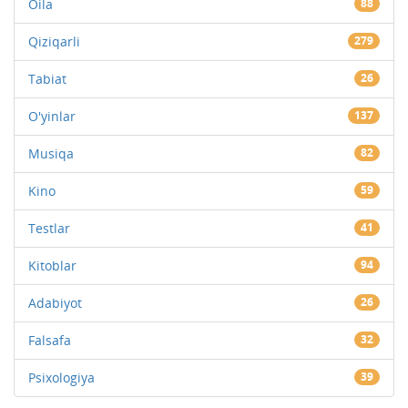
Oila
88
Qiziqarli
279
Tabiat
26
O'yinlar
137
Musiqa
82
Kino
59
Testlar
41
Kitoblar
94
Adabiyot
26
Falsafa
32
Psixologiya
39