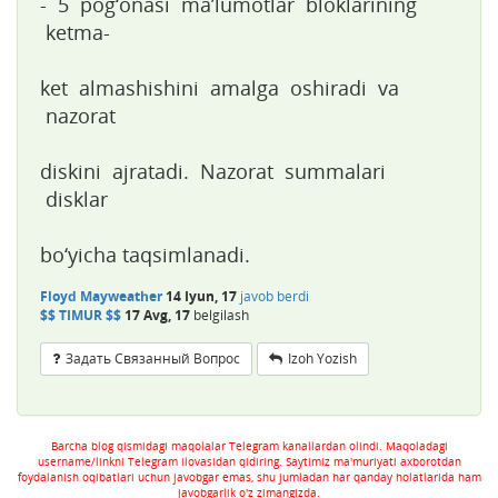
- 5 pog‘onasi ma’lumotlar bloklarining
ketma-
ket almashishini amalga oshiradi va
nazorat
diskini ajratadi. Nazorat summalari
disklar
bo‘yicha taqsimlanadi.
Floyd Mayweather
14 Iyun, 17
javob berdi
$$ TIMUR $$
17 Avg, 17
belgilash
Задать Связанный Вопрос
Izoh Yozish
Barcha blog qismidagi maqolalar Telegram kanallardan olindi. Maqoladagi
username/linkni Telegram ilovasidan qidiring. Saytimiz ma'muriyati axborotdan
foydalanish oqibatlari uchun javobgar emas, shu jumladan har qanday holatlarida ham
javobgarlik o'z zimangizda.