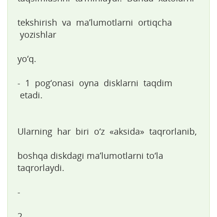
tekshirish va ma’lumotlarni ortiqcha
yozishlar
yo‘q.
- 1 pog‘onasi oyna disklarni taqdim
etadi.
Ularning har biri o‘z «aksida» taqrorlanib,
boshqa diskdagi ma’lumotlarni to‘la
taqrorlaydi.
-
2