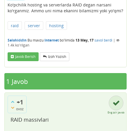
Ko'pchilik hosting va serverlarda RAID degan narsani
ko'rganmiz. Ammo uni nima ekanini bilamizmi yoki yo'qmi?
raid
server
hosting
Salohiddin
Bu mavzu
Internet
bo'limida
13 May, 17
savol berdi
|
1.4k
ko'rilgan
Javob Berish
Izoh Yozish
1
Javob
+1
ovoz
Eng zo'r javob
RAID massivlari