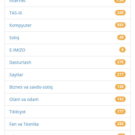
Internet
1.3k
TAS-IX
248
Kompyuter
553
Soliq
49
E-IMIZO
6
Dasturlash
276
Saytlar
217
Biznes va savdo-sotiq
138
Olam va odam
132
Tibbiyot
177
Fan va Texnika
258