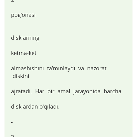
pog‘onasi
disklarning
ketma-ket
almashishini ta’minlaydi va nazorat
diskini
ajratadi. Har bir amal jarayonida barcha
disklardan o‘qiladi.
-
3