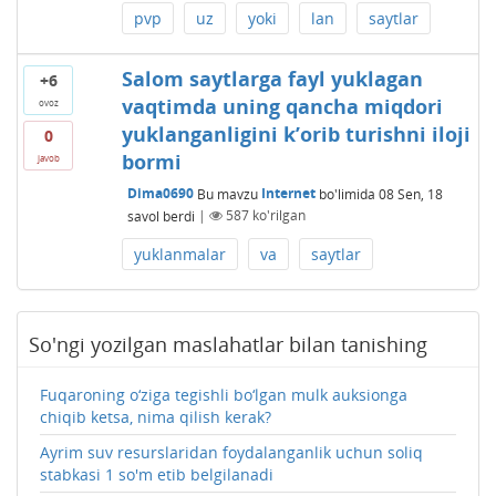
pvp
uz
yoki
lan
saytlar
Salom saytlarga fayl yuklagan
+6
vaqtimda uning qancha miqdori
ovoz
yuklanganligini k’orib turishni iloji
0
bormi
javob
Dima0690
Bu mavzu
Internet
bo'limida
08 Sen, 18
savol berdi
|
587
ko'rilgan
yuklanmalar
va
saytlar
So'ngi yozilgan maslahatlar bilan tanishing
Fuqaroning o‘ziga tegishli bo‘lgan mulk auksionga
chiqib ketsa, nima qilish kerak?
Ayrim suv resurslaridan foydalanganlik uchun soliq
stabkasi 1 so'm etib belgilanadi