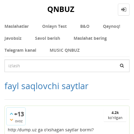
QNBUZ
Maslahatlar
Onlayn Test
В&О
Qaynoq!
Javobsiz
Savol berish
Maslahat bering
Telegram kanal
MUSIC QNBUZ
fayl saqlovchi saytlar
+13
4.2k
ko'rilgan
ovoz
http:/dump.uz ga o'xshagan saytlar bormi?