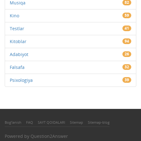
Musiqa
82
Kino
59
Testlar
41
Kitoblar
94
Adabiyot
26
Falsafa
32
Psixologiya
39
Bog'lanish
FAQ
SAYT QOIDALARI
Sitemap
Sitemap-blog
Powered by
Question2Answer