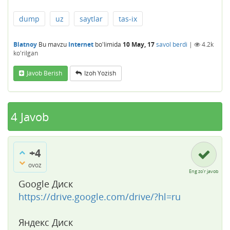
dump
uz
saytlar
tas-ix
Blatnoy
Bu mavzu
Internet
bo'limida
10 May, 17
savol berdi
|
4.2k
ko'rilgan
Javob Berish
Izoh Yozish
4
Javob
+4
ovoz
Eng zo'r javob
Google Диск
https://drive.google.com/drive/?hl=ru
Яндекс Диск​