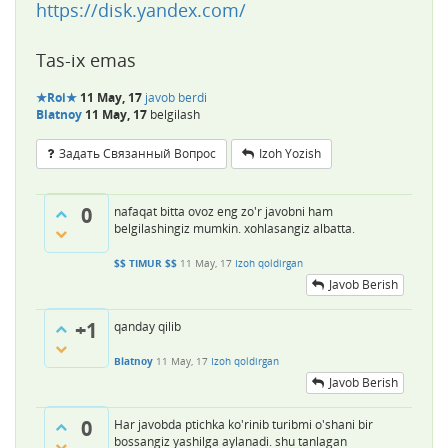
https://disk.yandex.com/
Tas-ix emas
★Roi★
11 May, 17
javob berdi
Blatnoy
11 May, 17
belgilash
Задать Связанный Вопрос
Izoh Yozish
0
nafaqat bitta ovoz eng zo'r javobni ham
belgilashingiz mumkin. xohlasangiz albatta.
$$ TIMUR $$
11 May, 17
Izoh qoldirgan
Javob Berish
+1
qanday qilib
Blatnoy
11 May, 17
Izoh qoldirgan
Javob Berish
0
Har javobda ptichka ko'rinib turibmi o'shani bir
bossangiz yashilga aylanadi. shu tanlagan