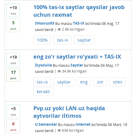
100% tas-ix saytlar qaysilar javob
+10
uchun raxmat
ovoz
5
SHoxrux93
Bu mavzu
TAS-IX
bo'limida
06 Avg, 17
savol berdi
|
2.9k
ko'rilgan
javob
100%
tas-ix
saytlar
eng zo'r saytlar ro'yxati + TAS-IX
+19
ovoz
Ziyodulla
Bu mavzu
Saytlar
bo'limida
04 May, 17
savol berdi
|
34.9k
ko'rilgan
17
javob
tas-ix
saytlar
eng
zor
sites
kerakli
Pvp.uz yoki LAN.uz haqida
+5
aytvorilar iltimos
ovoz
0
U.Samandar
Bu mavzu
Internet
bo'limida
06 Mart, 19
savol berdi
|
636
ko'rilgan
javob