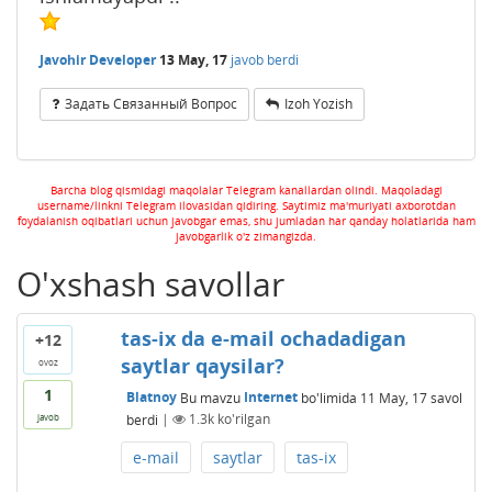
Javohir Developer
13 May, 17
javob berdi
Задать Связанный Вопрос
Izoh Yozish
Barcha blog qismidagi maqolalar Telegram kanallardan olindi. Maqoladagi
username/linkni Telegram ilovasidan qidiring. Saytimiz ma'muriyati axborotdan
foydalanish oqibatlari uchun javobgar emas, shu jumladan har qanday holatlarida ham
javobgarlik o'z zimangizda.
O'xshash savollar
tas-ix da e-mail ochadadigan
+12
saytlar qaysilar?
ovoz
1
Blatnoy
Bu mavzu
Internet
bo'limida
11 May, 17
savol
berdi
|
1.3k
ko'rilgan
javob
e-mail
saytlar
tas-ix