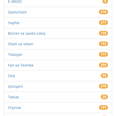
E-IMIZO
6
Dasturlash
276
Saytlar
217
Biznes va savdo-sotiq
138
Olam va odam
132
Tibbiyot
177
Fan va Texnika
258
Oila
88
Qiziqarli
279
Tabiat
26
O'yinlar
137