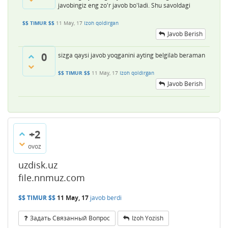
javobingiz eng zo'r javob bo'ladi. Shu savoldagi
$$ TIMUR $$
11 May, 17
Izoh qoldirgan
Javob Berish
0
sizga qaysi javob yoqganini ayting belgilab beraman
$$ TIMUR $$
11 May, 17
Izoh qoldirgan
Javob Berish
+2
ovoz
uzdisk.uz
file.nnmuz.com
$$ TIMUR $$
11 May, 17
javob berdi
Задать Связанный Вопрос
Izoh Yozish