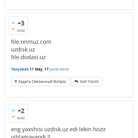
+3
ovoz
file.nnmuz.com
uzdisk.uz
file.dodasi.uz
Yaxyobek
11 May, 17
javob berdi
Задать Связанный Вопрос
Izoh Yozish
+2
ovoz
eng yaxshisi uzdisk.uz edi lekin hozir
ishlamayapdi !!