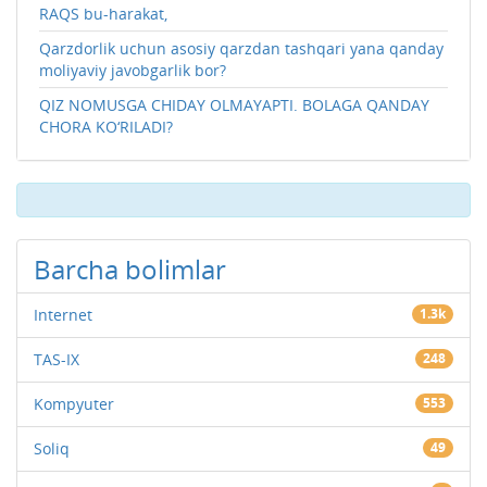
RAQS bu-harakat,
Qarzdorlik uchun asosiy qarzdan tashqari yana qanday
moliyaviy javobgarlik bor?
QIZ NOMUSGA CHIDAY OLMAYAPTI. BOLAGA QANDAY
CHORA KO‘RILADI?
Barcha bolimlar
Internet
1.3k
TAS-IX
248
Kompyuter
553
Soliq
49