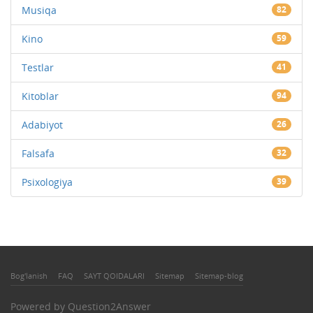
Musiqa
82
Kino
59
Testlar
41
Kitoblar
94
Adabiyot
26
Falsafa
32
Psixologiya
39
Bog'lanish
FAQ
SAYT QOIDALARI
Sitemap
Sitemap-blog
Powered by
Question2Answer