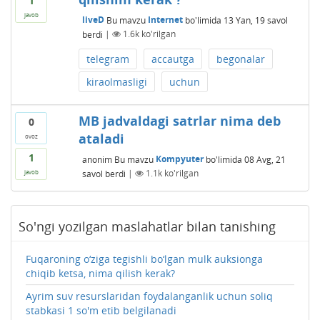
1
javob
liveD
Bu mavzu
Internet
bo'limida
13 Yan, 19
savol
berdi
|
1.6k
ko'rilgan
telegram
accautga
begonalar
kiraolmasligi
uchun
MB jadvaldagi satrlar nima deb
0
ataladi
ovoz
1
anonim
Bu mavzu
Kompyuter
bo'limida
08 Avg, 21
savol berdi
|
1.1k
ko'rilgan
javob
So'ngi yozilgan maslahatlar bilan tanishing
Fuqaroning o‘ziga tegishli bo‘lgan mulk auksionga
chiqib ketsa, nima qilish kerak?
Ayrim suv resurslaridan foydalanganlik uchun soliq
stabkasi 1 so'm etib belgilanadi