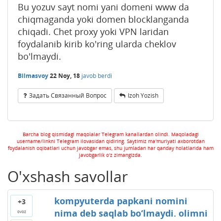
Bu yozuv sayt nomi yani domeni www da
chiqmaganda yoki domen blocklanganda
chiqadi. Chet proxy yoki VPN laridan
foydalanib kirib ko'ring ularda cheklov
bo'lmaydi.
Bilmasvoy
22 Noy, 18
javob berdi
Задать Связанный Вопрос
Izoh Yozish
Barcha blog qismidagi maqolalar Telegram kanallardan olindi. Maqoladagi
username/linkni Telegram ilovasidan qidiring. Saytimiz ma'muriyati axborotdan
foydalanish oqibatlari uchun javobgar emas, shu jumladan har qanday holatlarida ham
javobgarlik o'z zimangizda.
O'xshash savollar
kompyuterda papkani nomini
+3
nima deb saqlab bo‘lmaydi. olimni
ovoz