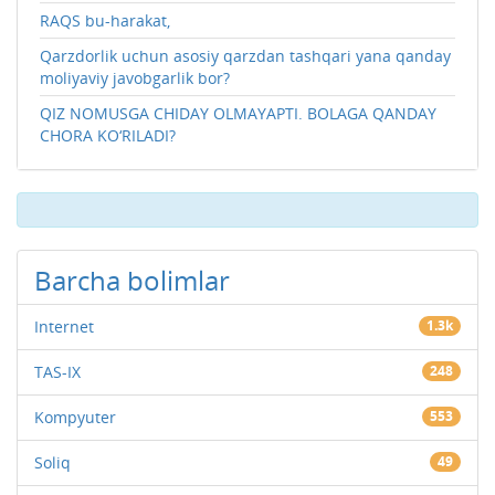
RAQS bu-harakat,
Qarzdorlik uchun asosiy qarzdan tashqari yana qanday
moliyaviy javobgarlik bor?
QIZ NOMUSGA CHIDAY OLMAYAPTI. BOLAGA QANDAY
CHORA KO‘RILADI?
Barcha bolimlar
Internet
1.3k
TAS-IX
248
Kompyuter
553
Soliq
49