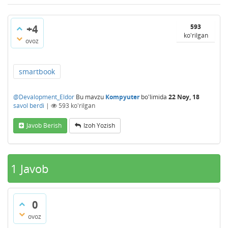
+4
593
ko'rilgan
ovoz
smartbook
@Devalopment_Eldor
Bu mavzu
Kompyuter
bo'limida
22 Noy, 18
savol berdi
|
593
ko'rilgan
Javob Berish
Izoh Yozish
1
Javob
0
ovoz