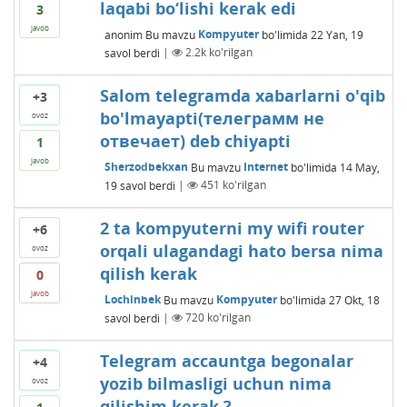
laqabi bo‘lishi kerak edi
3
javob
anonim
Bu mavzu
Kompyuter
bo'limida
22 Yan, 19
savol berdi
|
2.2k
ko'rilgan
Salom telegramda xabarlarni o'qib
+3
bo'lmayapti(телеграмм не
ovoz
отвечает) deb chiyapti
1
javob
Sherzodbekxan
Bu mavzu
Internet
bo'limida
14 May,
19
savol berdi
|
451
ko'rilgan
2 ta kompyuterni my wifi router
+6
orqali ulagandagi hato bersa nima
ovoz
qilish kerak
0
javob
Lochinbek
Bu mavzu
Kompyuter
bo'limida
27 Okt, 18
savol berdi
|
720
ko'rilgan
Telegram accauntga begonalar
+4
yozib bilmasligi uchun nima
ovoz
qilishim kerak ?