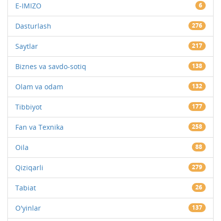
E-IMIZO
6
Dasturlash
276
Saytlar
217
Biznes va savdo-sotiq
138
Olam va odam
132
Tibbiyot
177
Fan va Texnika
258
Oila
88
Qiziqarli
279
Tabiat
26
O'yinlar
137