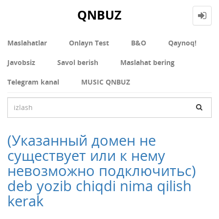
QNBUZ
Maslahatlar
Onlayn Test
В&О
Qaynoq!
Javobsiz
Savol berish
Maslahat bering
Telegram kanal
MUSIC QNBUZ
(Указанный домен не
существует или к нему
невозможно подключитьс)
deb yozib chiqdi nima qilish
kerak