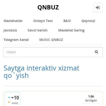
QNBUZ
Maslahatlar
Onlayn Test
В&О
Qaynoq!
Javobsiz
Savol berish
Maslahat bering
Telegram kanal
MUSIC QNBUZ
Saytga interaktiv xizmat
qo`yish
+10
1.0k
ko'rilgan
ovoz