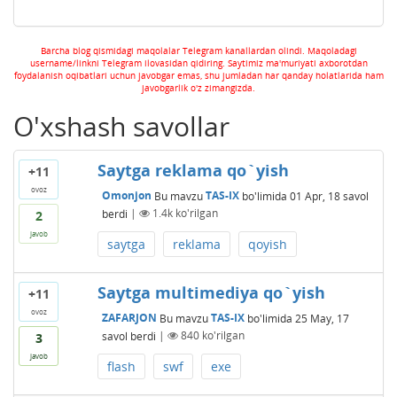
Barcha blog qismidagi maqolalar Telegram kanallardan olindi. Maqoladagi
username/linkni Telegram ilovasidan qidiring. Saytimiz ma'muriyati axborotdan
foydalanish oqibatlari uchun javobgar emas, shu jumladan har qanday holatlarida ham
javobgarlik o'z zimangizda.
O'xshash savollar
Saytga reklama qo`yish
+11
ovoz
Omonjon
Bu mavzu
TAS-IX
bo'limida
01 Apr, 18
savol
berdi
|
1.4k
ko'rilgan
2
javob
saytga
reklama
qoyish
Saytga multimediya qo`yish
+11
ovoz
ZAFARJON
Bu mavzu
TAS-IX
bo'limida
25 May, 17
savol berdi
|
840
ko'rilgan
3
javob
flash
swf
exe