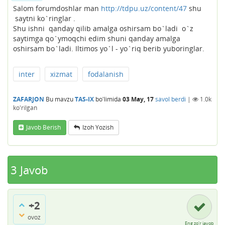
Salom forumdoshlar man
http://tdpu.uz/content/47
shu
saytni ko`ringlar .
Shu ishni qanday qilib amalga oshirsam bo`ladi o`z
saytimga qo`ymoqchi edim shuni qanday amalga
oshirsam bo`ladi. Iltimos yo`l - yo`riq berib yuboringlar.
inter
xizmat
fodalanish
ZAFARJON
Bu mavzu
TAS-IX
bo'limida
03 May, 17
savol berdi
|
1.0k
ko'rilgan
Javob Berish
Izoh Yozish
3
Javob
+2
ovoz
Eng zo'r javob