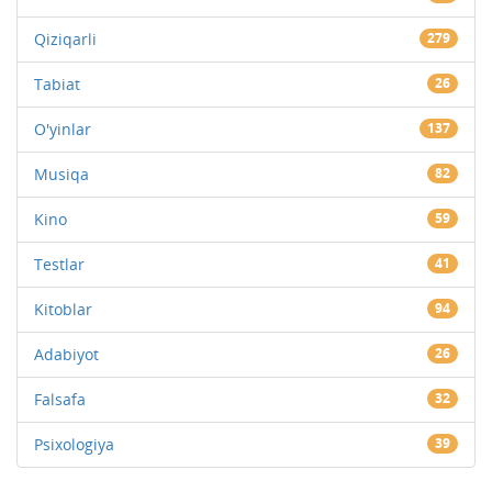
Qiziqarli
279
Tabiat
26
O'yinlar
137
Musiqa
82
Kino
59
Testlar
41
Kitoblar
94
Adabiyot
26
Falsafa
32
Psixologiya
39