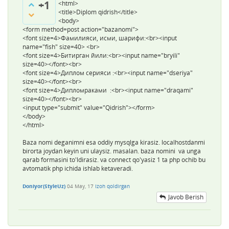
+1
<html>
<title>Diplom qidrish</title>
<body>
<form method=post action="bazanomi">
<font size=4>Фамилияси, исми, шарифи:<br><input
name="fish" size=40> <br>
<font size=4>Битирган йили:<br><input name="bryili"
size=40></font><br>
<font size=4>Диплом серияси :<br><input name="dseriya"
size=40></font><br>
<font size=4>Дипломраками :<br><input name="draqami"
size=40></font><br>
<input type="submit" value="Qidrish"></form>
</body>
</html>
Baza nomi deganimni esa oddiy mysqlga kirasiz. localhostdanmi
birorta joydan keyin uni ulaysiz. masalan. baza nomini va unga
qarab formasini to'ldirasiz. va connect qo'yasiz 1 ta php ochib bu
avtomatik php ichida ishlab ketaveradi.
Doniyor(StyleUz)
04 May, 17
Izoh qoldirgan
Javob Berish