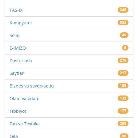
TAS-IX
248
Kompyuter
553
Soliq
49
E-IMIZO
6
Dasturlash
276
Saytlar
217
Biznes va savdo-sotiq
138
Olam va odam
132
Tibbiyot
177
Fan va Texnika
258
Oila
88