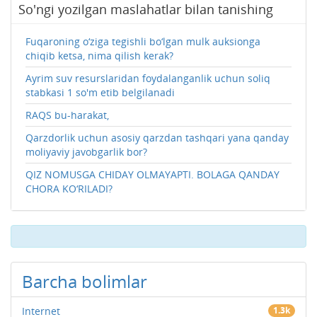
So'ngi yozilgan maslahatlar bilan tanishing
Fuqaroning o‘ziga tegishli bo‘lgan mulk auksionga
chiqib ketsa, nima qilish kerak?
Ayrim suv resurslaridan foydalanganlik uchun soliq
stabkasi 1 so'm etib belgilanadi
RAQS bu-harakat,
Qarzdorlik uchun asosiy qarzdan tashqari yana qanday
moliyaviy javobgarlik bor?
QIZ NOMUSGA CHIDAY OLMAYAPTI. BOLAGA QANDAY
CHORA KO‘RILADI?
Barcha bolimlar
Internet
1.3k