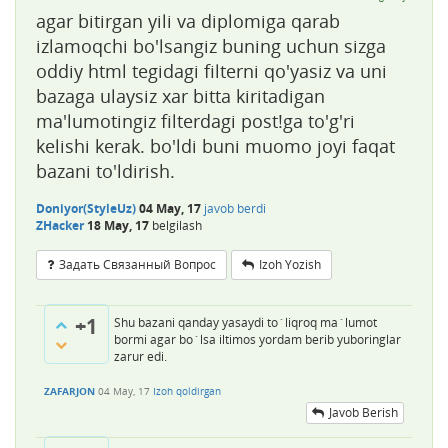
agar bitirgan yili va diplomiga qarab
izlamoqchi bo'lsangiz buning uchun sizga
oddiy html tegidagi filterni qo'yasiz va uni
bazaga ulaysiz xar bitta kiritadigan
ma'lumotingiz filterdagi post!ga to'g'ri
kelishi kerak. bo'ldi buni muomo joyi faqat
bazani to'ldirish.
Doniyor(StyleUz)
04 May, 17
javob berdi
ZHacker
18 May, 17
belgilash
Задать Связанный Вопрос
Izoh Yozish
+1
Shu bazani qanday yasaydi to`liqroq ma`lumot
bormi agar bo`lsa iltimos yordam berib yuboringlar
zarur edi.
ZAFARJON
04 May, 17
Izoh qoldirgan
Javob Berish