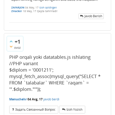
ZAFARJON
04 May, 17
Izoh qoldirgan
ZHacker
18 May, 17
Qayta tahrirladi!
Javob Berish
+1
ovoz
PHP orqali yoki datatables.js ishlating
//PHP variant
$diplom = '0001211';
mysql_fetch_assoc(mysql_query("SELECT *
FROM `talabalar` WHERE `raqam` =
'".$diplom."'"));
Manuchehr
04 Avg, 17
javob berdi
Задать Связанный Вопрос
Izoh Yozish