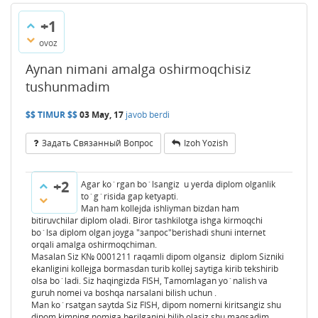
+1
ovoz
Aynan nimani amalga oshirmoqchisiz
tushunmadim
$$ TIMUR $$
03 May, 17
javob berdi
Задать Связанный Вопрос
Izoh Yozish
+2
Agar ko`rgan bo`lsangiz u yerda diplom olganlik
to`g`risida gap ketyapti.
Man ham kollejda ishliyman bizdan ham
bitiruvchilar diplom oladi. Biror tashkilotga ishga kirmoqchi
bo`lsa diplom olgan joyga "запрос"berishadi shuni internet
orqali amalga oshirmoqchiman.
Masalan Siz K№ 0001211 raqamli dipom olgansiz diplom Sizniki
ekanligini kollejga bormasdan turib kollej saytiga kirib tekshirib
olsa bo`ladi. Siz haqingizda FISH, Tamomlagan yo`nalish va
guruh nomei va boshqa narsalani bilish uchun .
Man ko`rsatgan saytda Siz FISH, dipom nomerni kiritsangiz shu
dipom kimning nomiga berilganini bilib olasiz shu maqsadim.