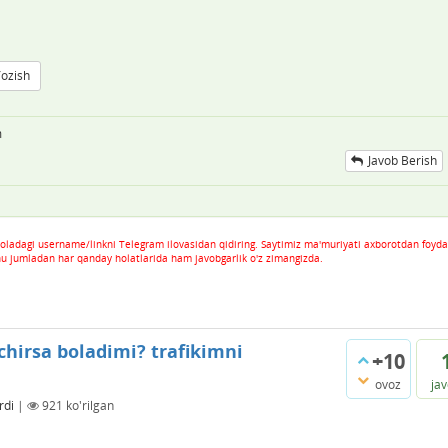
Yozish
m
Javob Berish
oladagi username/linkni Telegram ilovasidan qidiring. Saytimiz ma'muriyati axborotdan foyda
hu jumladan har qanday holatlarida ham javobgarlik o'z zimangizda.
hirsa boladimi? trafikimni
+10
ovoz
ja
rdi
|
921
ko'rilgan