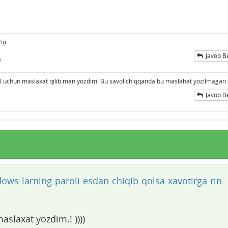
'qi
Javob B
n
ol uchun maslaxat qilib man yozdim! Bu savol chiqqanda bu maslahat yozilmagan 
Javob B
ows-larning-paroli-esdan-chiqib-qolsa-xavotirga-rin-
aslaxat yozdim.! ))))