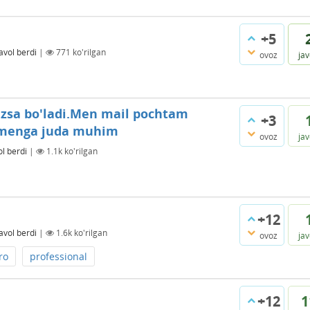
+5
avol berdi
|
771
ko'rilgan
ovoz
ja
uzsa bo'ladi.Men mail pochtam
+3
u menga juda muhim
ovoz
ja
ol berdi
|
1.1k
ko'rilgan
+12
avol berdi
|
1.6k
ko'rilgan
ovoz
ja
ro
professional
+12
1