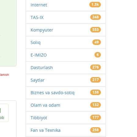
Internet
1.3k
TAS-IX
248
Kompyuter
553
Soliq
49
E-IMIZO
6
Dasturlash
276
lanish
Saytlar
217
Biznes va savdo-sotiq
138
Olam va odam
132
1
Tibbiyot
177
vob
Fan va Texnika
258