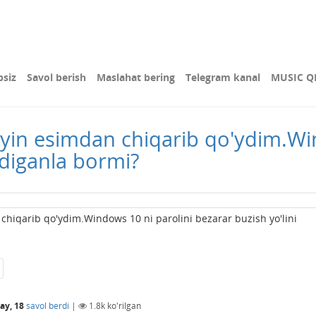
bsiz
Savol berish
Maslahat bering
Telegram kanal
MUSIC Q
in esimdan chiqarib qo'ydim.Win
adiganla bormi?
hiqarib qo'ydim.Windows 10 ni parolini bezarar buzish yo'lini
ay, 18
savol berdi
|
1.8k
ko'rilgan