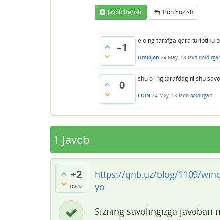
Javob Berish
Izoh Yozish
e o'ng tarafga qara turiptiku o
–1
Umidjon
24 May, 18
Izoh qoldirga
shu o`ng tarafdagini shu sav
0
LION
24 May, 18
Izoh qoldirgan
1
Javob
+2
https://qnb.uz/blog/1109/wind
yo
ovoz
Sizning savolingizga javoban m