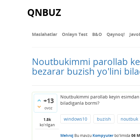
QNBUZ
Maslahatlar
Onlayn Test
В&О
Qaynoq!
Javo
Noutbukimmi parollab key
bezarar buzish yo'lini bil
Noutbukimmi parollab keyin esimdan c
+13
biladiganla bormi?
ovoz
windows10
buzish
noutbuk
1.8k
ko'rilgan
Mehroj
Bu mavzu
Kompyuter
bo'limida
06 M