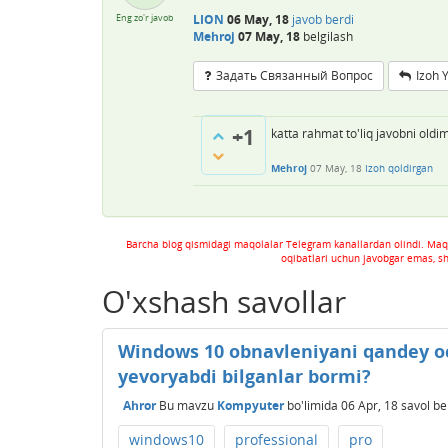
Eng zo'r javob
LION
06 May, 18
javob berdi
Mehroj
07 May, 18
belgilash
Задать Связанный Вопрос
Izoh 
+1
katta rahmat to'liq javobni oldi
Mehroj
07 May, 18
Izoh qoldirgan
Barcha blog qismidagi maqolalar Telegram kanallardan olindi. Maq
oqibatlari uchun javobgar emas, s
O'xshash savollar
Windows 10 obnavleniyani qandey oc
yevoryabdi bilganlar bormi?
Ahror
Bu mavzu
Kompyuter
bo'limida
06 Apr, 18
savol be
windows10
professional
pro