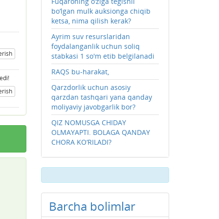
Fuqaroning o‘ziga tegishli
bo‘lgan mulk auksionga chiqib
ketsa, nima qilish kerak?
Ayrim suv resurslaridan
foydalanganlik uchun soliq
erish
stabkasi 1 so'm etib belgilanadi
RAQS bu-harakat,
edi!
Qarzdorlik uchun asosiy
erish
qarzdan tashqari yana qanday
moliyaviy javobgarlik bor?
QIZ NOMUSGA CHIDAY
OLMAYAPTI. BOLAGA QANDAY
CHORA KO‘RILADI?
Barcha bolimlar