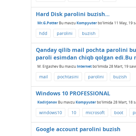
Hard Disk parolini buzish...
Mr.G.Potter
Bu mavzu
Kompyuter
bo'limida
11 May, 19
s
hdd
parolini
buzish
Qanday qilib mail pochta parolini b
paroli esimdan chiqb qolgan edi.B
M. Ergashev
Bu mavzu
Internet
bo'limida
28 Mart, 19
sav
mail
pochtasini
parolini
buzish
Windows 10 PROFESSIONAL
Kodirjonov
Bu mavzu
Kompyuter
bo'limida
28 Mart, 18
s
windows10
10
microsoft
boot
p
Google account parolini buzish