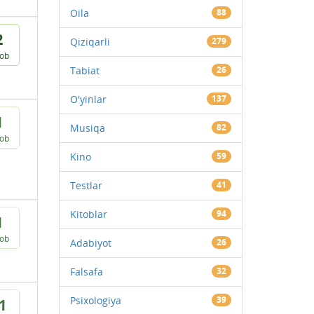
Oila
88
2
Qiziqarli
279
vob
Tabiat
26
O'yinlar
137
1
Musiqa
82
vob
Kino
59
Testlar
41
Kitoblar
94
1
vob
Adabiyot
26
Falsafa
32
Psixologiya
39
1