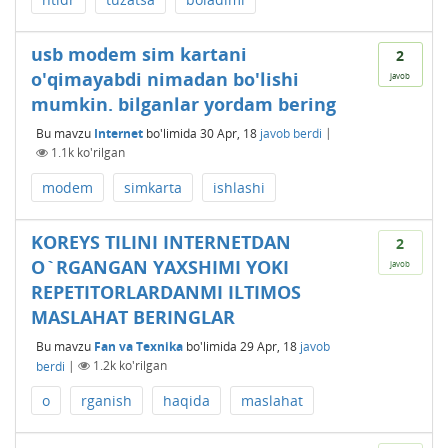
usb modem sim kartani
2
o'qimayabdi nimadan bo'lishi
javob
mumkin. bilganlar yordam bering
Bu mavzu
Internet
bo'limida
30 Apr, 18
javob berdi
|
1.1k
ko'rilgan
modem
simkarta
ishlashi
KOREYS TILINI INTERNETDAN
2
O`RGANGAN YAXSHIMI YOKI
javob
REPETITORLARDANMI ILTIMOS
MASLAHAT BERINGLAR
Bu mavzu
Fan va Texnika
bo'limida
29 Apr, 18
javob
berdi
|
1.2k
ko'rilgan
o
rganish
haqida
maslahat