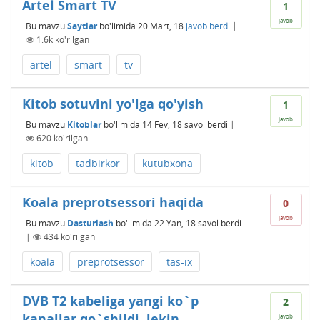
Artel Smart TV
1
javob
Bu mavzu
Saytlar
bo'limida
20 Mart, 18
javob berdi
|
1.6k
ko'rilgan
artel
smart
tv
Kitob sotuvini yo'lga qo'yish
1
javob
Bu mavzu
Kitoblar
bo'limida
14 Fev, 18
savol berdi
|
620
ko'rilgan
kitob
tadbirkor
kutubxona
Koala preprotsessori haqida
0
javob
Bu mavzu
Dasturlash
bo'limida
22 Yan, 18
savol berdi
|
434
ko'rilgan
koala
preprotsessor
tas-ix
DVB T2 kabeliga yangi ko`p
2
kanallar qo`shildi, lekin
javob