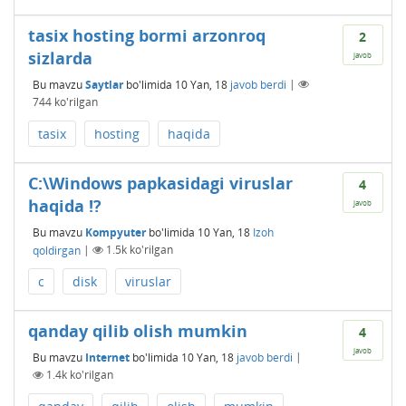
tasix hosting bormi arzonroq
2
sizlarda
javob
Bu mavzu
Saytlar
bo'limida
10 Yan, 18
javob berdi
|
744
ko'rilgan
tasix
hosting
haqida
C:\Windows papkasidagi viruslar
4
haqida !?
javob
Bu mavzu
Kompyuter
bo'limida
10 Yan, 18
Izoh
qoldirgan
|
1.5k
ko'rilgan
c
disk
viruslar
qanday qilib olish mumkin
4
javob
Bu mavzu
Internet
bo'limida
10 Yan, 18
javob berdi
|
1.4k
ko'rilgan