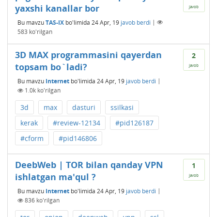
yaxshi kanallar bor
javob
Bu mavzu
TAS-IX
bo'limida
24 Apr, 19
javob berdi
|
583
ko'rilgan
3D MAX programmasini qayerdan
2
topsam bo`ladi?
javob
Bu mavzu
Internet
bo'limida
24 Apr, 19
javob berdi
|
1.0k
ko'rilgan
3d
max
dasturi
ssilkasi
kerak
#review-12134
#pid126187
#cform
#pid146806
DeebWeb | TOR bilan qanday VPN
1
ishlatgan ma'qul ?
javob
Bu mavzu
Internet
bo'limida
24 Apr, 19
javob berdi
|
836
ko'rilgan