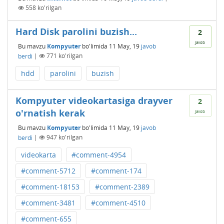
558
ko'rilgan
Hard Disk parolini buzish...
2
javob
Bu mavzu
Kompyuter
bo'limida
11 May, 19
javob
berdi
|
771
ko'rilgan
hdd
parolini
buzish
Kompyuter videokartasiga drayver
2
o'rnatish kerak
javob
Bu mavzu
Kompyuter
bo'limida
11 May, 19
javob
berdi
|
947
ko'rilgan
videokarta
#comment-4954
#comment-5712
#comment-174
#comment-18153
#comment-2389
#comment-3481
#comment-4510
#comment-655