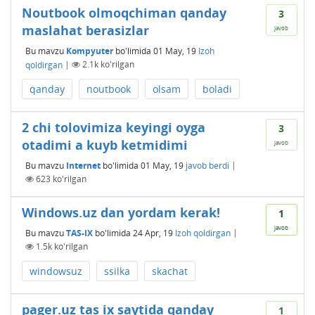
Noutbook olmoqchiman qanday
3
maslahat berasizlar
javob
Bu mavzu
Kompyuter
bo'limida
01 May, 19
Izoh
qoldirgan
|
2.1k
ko'rilgan
qanday
noutbook
olsam
boladi
2 chi tolovimiza keyingi oyga
3
otadimi a kuyb ketmidimi
javob
Bu mavzu
Internet
bo'limida
01 May, 19
javob berdi
|
623
ko'rilgan
Windows.uz dan yordam kerak!
1
javob
Bu mavzu
TAS-IX
bo'limida
24 Apr, 19
Izoh qoldirgan
|
1.5k
ko'rilgan
windowsuz
ssilka
skachat
pager.uz tas ix saytida qanday
1