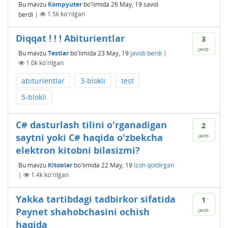
Bu mavzu
Kompyuter
bo'limida
26 May, 19
savol
berdi
|
1.5k
ko'rilgan
Diqqat ! ! ! Abiturientlar
3
javob
Bu mavzu
Testlar
bo'limida
23 May, 19
javob berdi
|
1.0k
ko'rilgan
abiturientlar
3-blokli
test
5-blokli
C# dasturlash tilini o'rganadigan
2
saytni yoki C# haqida o'zbekcha
javob
elektron kitobni bilasizmi?
Bu mavzu
Kitoblar
bo'limida
22 May, 19
Izoh qoldirgan
|
1.4k
ko'rilgan
Yakka tartibdagi tadbirkor sifatida
1
Paynet shahobchasini ochish
javob
haqida