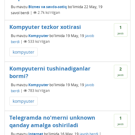
Bu mavzu
Biznes va savdo-sotiq
bo'limida
22 May, 19
savol berdi
|
2.7k
ko'rilgan
Kompyuter tezkor xotirasi
1
javob
Bu mavzu
Kompyuter
bo'limida
19 May, 19
javob
berdi
|
533
ko'rilgan
kompyuter
Kompyuterni tushinadiganlar
2
bormi?
javob
Bu mavzu
Kompyuter
bo'limida
19 May, 19
javob
berdi
|
783
ko'rilgan
kompyuter
Telegramda no'merni unknown
1
qanday amalga oshiriladi
javob
Bu mavzu
Internet
bo'limida
16 May, 19
javob berdi
|