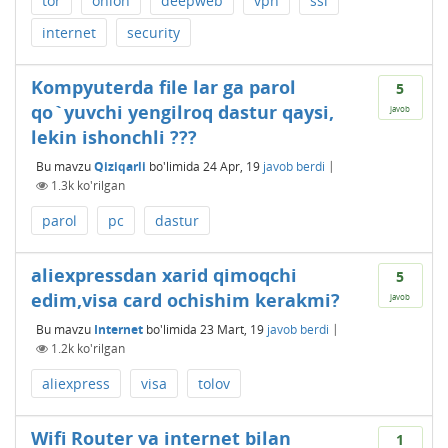
tor
onion
deepweb
vpn
ssl
internet
security
Kompyuterda file lar ga parol
5
qo`yuvchi yengilroq dastur qaysi,
javob
lekin ishonchli ???
Bu mavzu
Qiziqarli
bo'limida
24 Apr, 19
javob berdi
|
1.3k
ko'rilgan
parol
pc
dastur
aliexpressdan xarid qimoqchi
5
edim,visa card ochishim kerakmi?
javob
Bu mavzu
Internet
bo'limida
23 Mart, 19
javob berdi
|
1.2k
ko'rilgan
aliexpress
visa
tolov
Wifi Router va internet bilan
1