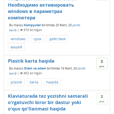
Необходимо активировать
windows в параметрах
компютера
Bu mavzu
Kompyuter
bo'limida
20 Mart, 20
javob
berdi
|
870
ko'rilgan
windows
cpoк
действия
вашей
Plastik karta haqida
2
javob
Bu mavzu
Olam va odam
bo'limida
19 Mart, 20
javob
berdi
|
802
ko'rilgan
plastik
karta
haqida
Klaviaturada tez yozishni samarali
2
o'rgatuvchi biror bir dastur yoki
javob
o'quv qo'llanmasi haqida