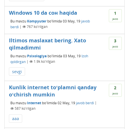
Windows 10 da сон haqida
1
javob
Bu mavzu
Kompyuter
bo'limida
03 May, 19
javob
berdi
|
767
ko'rilgan
Iltimos maslaxat bering. Xato
3
qilmadimmi
javob
Bu mavzu
Psixologiya
bo'limida
03 May, 19
Izoh
qoldirgan
|
1.9k
ko'rilgan
sevgi
Kunlik internet toʻplamni qanday
2
oʻchirish mumkin
javob
Bu mavzu
Internet
bo'limida
02 May, 19
javob berdi
|
587
ko'rilgan
aaa