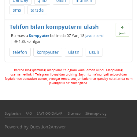
qanday
qilib
olish
mumkin
sms
tarzda
Telifon bilan kompyuterni ulash
4
javob
Bu mavzu
Kompyuter
bo'limida
07 Yan, 18
javob berdi
|
1.8k
ko'rilgan
telefon
kompyuter
ulash
usuli
Barcha blog qismidagi maqolalar Telegram kanallardan olindi. Maqoladagi
username/linkni Telegram ilovasidan qidiring. Saytimiz ma'muriyati axborotdan
foydalanish oqibatlari uchun javobgar emas, shu jumladan har qanday holatlarida ham
javobgarlik o'z zimangizda.
Bog'lanish
FAQ
SAYT QOIDALARI
Sitemap
Sitemap-blog
Powered by
Question2Answer