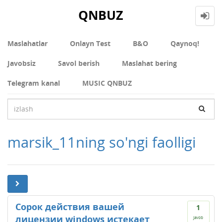
QNBUZ
Maslahatlar
Onlayn Test
В&О
Qaynoq!
Javobsiz
Savol berish
Maslahat bering
Telegram kanal
MUSIC QNBUZ
marsik_11ning so'ngi faolligi
Сорок действия вашей
1
лицензии windows истекает
javob