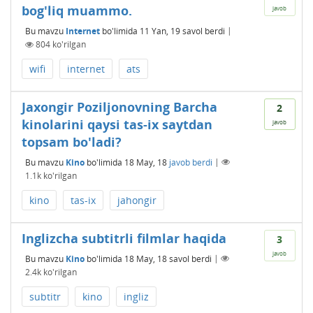
bog'liq muammo.
javob
Bu mavzu
Internet
bo'limida
11 Yan, 19
savol berdi
|
804
ko'rilgan
wifi
internet
ats
Jaxongir Poziljonovning Barcha
2
kinolarini qaysi tas-ix saytdan
javob
topsam bo'ladi?
Bu mavzu
Kino
bo'limida
18 May, 18
javob berdi
|
1.1k
ko'rilgan
kino
tas-ix
jahongir
Inglizcha subtitrli filmlar haqida
3
javob
Bu mavzu
Kino
bo'limida
18 May, 18
savol berdi
|
2.4k
ko'rilgan
subtitr
kino
ingliz