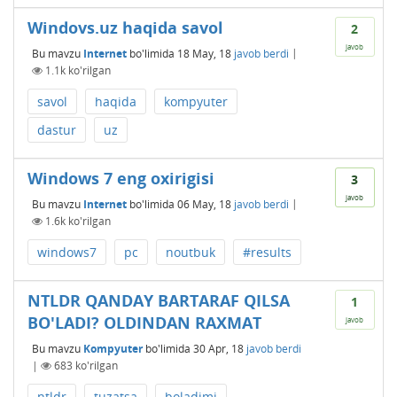
Windovs.uz haqida savol
2
javob
Bu mavzu
Internet
bo'limida
18 May, 18
javob berdi
|
1.1k
ko'rilgan
savol
haqida
kompyuter
dastur
uz
Windows 7 eng oxirigisi
3
javob
Bu mavzu
Internet
bo'limida
06 May, 18
javob berdi
|
1.6k
ko'rilgan
windows7
pc
noutbuk
#results
NTLDR QANDAY BARTARAF QILSA
1
BO'LADI? OLDINDAN RAXMAT
javob
Bu mavzu
Kompyuter
bo'limida
30 Apr, 18
javob berdi
|
683
ko'rilgan
ntldr
tuzatsa
boladimi