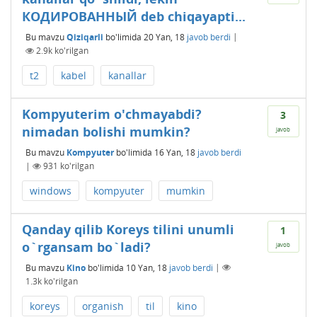
КОДИРОВАННЫЙ deb chiqayapti...
Bu mavzu
Qiziqarli
bo'limida
20 Yan, 18
javob berdi
|
2.9k
ko'rilgan
t2
kabel
kanallar
Kompyuterim o'chmayabdi?
3
nimadan bolishi mumkin?
javob
Bu mavzu
Kompyuter
bo'limida
16 Yan, 18
javob berdi
|
931
ko'rilgan
windows
kompyuter
mumkin
Qanday qilib Koreys tilini unumli
1
o`rgansam bo`ladi?
javob
Bu mavzu
Kino
bo'limida
10 Yan, 18
javob berdi
|
1.3k
ko'rilgan
koreys
organish
til
kino