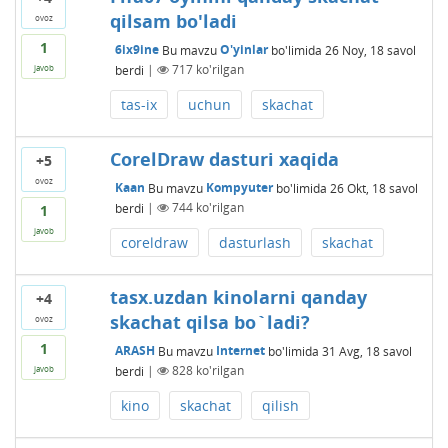
qilsam bo'ladi
ovoz
1
6ix9ine
Bu mavzu
O'yinlar
bo'limida
26 Noy, 18
savol
berdi
|
717
ko'rilgan
javob
tas-ix
uchun
skachat
CorelDraw dasturi xaqida
+5
ovoz
Kaan
Bu mavzu
Kompyuter
bo'limida
26 Okt, 18
savol
berdi
|
744
ko'rilgan
1
javob
coreldraw
dasturlash
skachat
tasx.uzdan kinolarni qanday
+4
skachat qilsa bo`ladi?
ovoz
1
ARASH
Bu mavzu
Internet
bo'limida
31 Avg, 18
savol
berdi
|
828
ko'rilgan
javob
kino
skachat
qilish