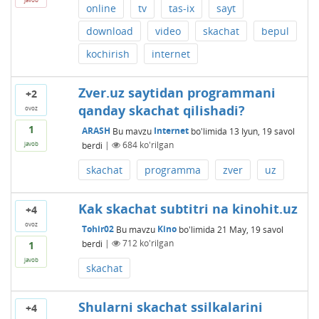
online
tv
tas-ix
sayt
download
video
skachat
bepul
kochirish
internet
Zver.uz saytidan programmani
+2
qanday skachat qilishadi?
ovoz
1
ARASH
Bu mavzu
Internet
bo'limida
13 Iyun, 19
savol
berdi
|
684
ko'rilgan
javob
skachat
programma
zver
uz
Kak skachat subtitri na kinohit.uz
+4
ovoz
Tohir02
Bu mavzu
Kino
bo'limida
21 May, 19
savol
berdi
|
712
ko'rilgan
1
javob
skachat
Shularni skachat ssilkalarini
+4