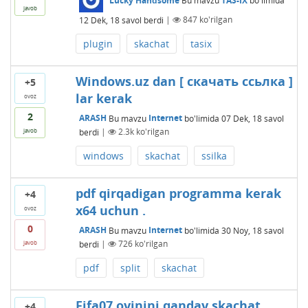
Lucky Handsome
Bu mavzu
TAS-IX
bo'limida
javob
12 Dek, 18
savol berdi
|
847
ko'rilgan
plugin
skachat
tasix
Windows.uz dan [ скачать ссьлка ]
+5
lar kerak
ovoz
2
ARASH
Bu mavzu
Internet
bo'limida
07 Dek, 18
savol
berdi
|
2.3k
ko'rilgan
javob
windows
skachat
ssilka
pdf qirqadigan programma kerak
+4
x64 uchun .
ovoz
0
ARASH
Bu mavzu
Internet
bo'limida
30 Noy, 18
savol
berdi
|
726
ko'rilgan
javob
pdf
split
skachat
Fifa07 oyinini qanday skachat
+4