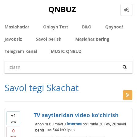
QNBUZ
Maslahatlar
Onlayn Test
В&О
Qaynoq!
Javobsiz
Savol berish
Maslahat bering
Telegram kanal
MUSIC QNBUZ
Savol tegi Skachat
TV saytlaridan video ko'chirish
+1
ovoz
anonim
Bu mavzu
Internet
bo'limida
20 Fev, 20
savol
berdi
|
544
ko'rilgan
0
javob