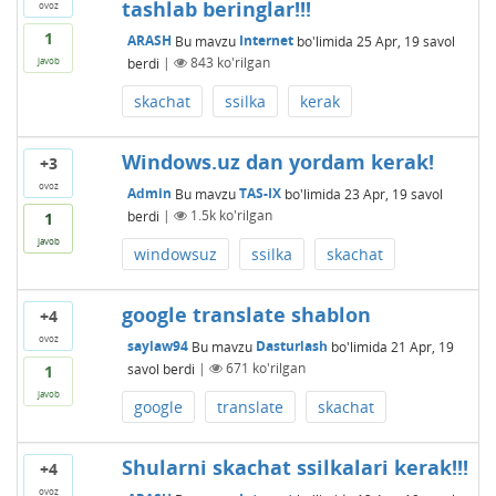
tashlab beringlar!!!
ovoz
1
ARASH
Bu mavzu
Internet
bo'limida
25 Apr, 19
savol
berdi
|
843
ko'rilgan
javob
skachat
ssilka
kerak
Windows.uz dan yordam kerak!
+3
ovoz
Admin
Bu mavzu
TAS-IX
bo'limida
23 Apr, 19
savol
berdi
|
1.5k
ko'rilgan
1
javob
windowsuz
ssilka
skachat
google translate shablon
+4
ovoz
saylaw94
Bu mavzu
Dasturlash
bo'limida
21 Apr, 19
savol berdi
|
671
ko'rilgan
1
javob
google
translate
skachat
Shularni skachat ssilkalari kerak!!!
+4
ovoz