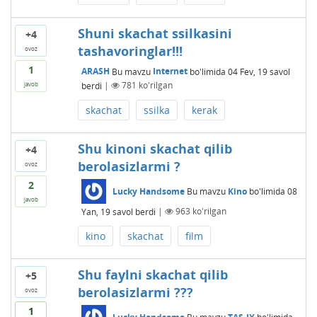
Shuni skachat ssilkasini
+4
tashavoringlar!!!
ovoz
1
ARASH
Bu mavzu
Internet
bo'limida
04 Fev, 19
savol
berdi
|
781
ko'rilgan
javob
skachat
ssilka
kerak
Shu kinoni skachat qilib
+4
berolasizlarmi ?
ovoz
2
Lucky Handsome
Bu mavzu
Kino
bo'limida
08
javob
Yan, 19
savol berdi
|
963
ko'rilgan
kino
skachat
film
Shu faylni skachat qilib
+5
berolasizlarmi ???
ovoz
1