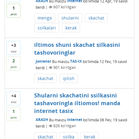
ARASH
Bu mavzu
Internet
bo'limida
12 Apr, 19
savol
berdi
|
607
ko'rilgan
1
javob
menga
shularni
skachat
ssilkalari
kerak
iltimos shuni skachat silkasini
+3
tashovoringlar
ovoz
2
Jonienbl
Bu mavzu
TAS-IX
bo'limida
12 Fev, 19
savol
berdi
|
901
ko'rilgan
javob
skachat
qilish
Shularni skachatini ssilkasini
+4
tashavoringla iltiomos! manda
ovoz
internet tasix
1
javob
ARASH
Bu mavzu
Internet
bo'limida
06 Fev, 19
savol
berdi
|
826
ko'rilgan
skachat
ssilka
kerak