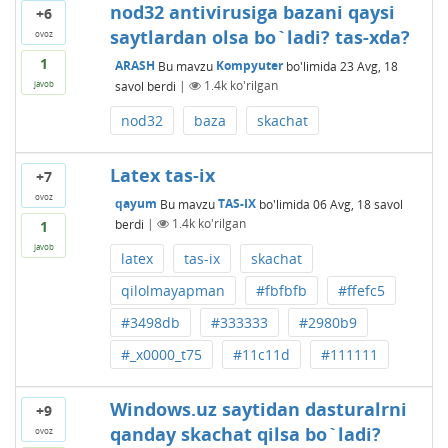
nod32 antivirusiga bazani qaysi
+6
saytlardan olsa bo`ladi? tas-xda?
ovoz
1
ARASH
Bu mavzu
Kompyuter
bo'limida
23 Avg, 18
savol berdi
|
1.4k
ko'rilgan
javob
nod32
baza
skachat
Latex tas-ix
+7
ovoz
qayum
Bu mavzu
TAS-IX
bo'limida
06 Avg, 18
savol
berdi
|
1.4k
ko'rilgan
1
javob
latex
tas-ix
skachat
qilolmayapman
#fbfbfb
#ffefc5
#3498db
#333333
#2980b9
#_x0000_t75
#11c11d
#111111
Windows.uz saytidan dasturalrni
+9
qanday skachat qilsa bo`ladi?
ovoz