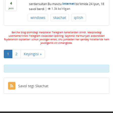
4
serdarsultan
Bu mavzu
Internet
bo'limida
24 Iyun, 18
savol berdi
|
1.3k
ko'rilgan
javob
windows
skachat
qilish
Barcha blog qismidagi maqolalar Telegram kanallardan olindi. Maqoladagi
username/linkni Telegram ilovasidan qidiring. Saytimiz ma'muriyati axborotdan
foydalanish oqibatlari uchun javobgar emas, shu jumladan har qanday holatlarida ham
javobgarlik o'z zimangizda.
1
2
Keyingisi »
Savol tegi Skachat