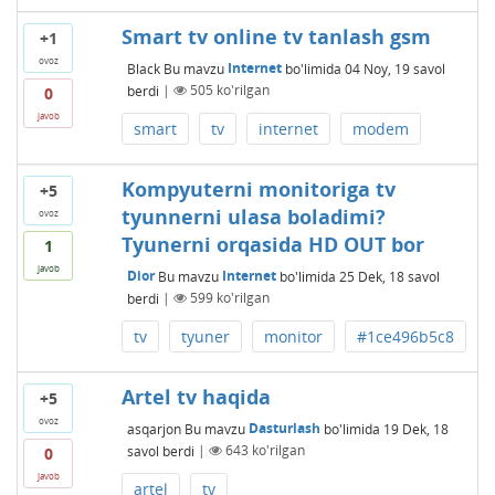
Smart tv online tv tanlash gsm
+1
ovoz
Black
Bu mavzu
Internet
bo'limida
04 Noy, 19
savol
berdi
|
505
ko'rilgan
0
javob
smart
tv
internet
modem
Kompyuterni monitoriga tv
+5
tyunnerni ulasa boladimi?
ovoz
Tyunerni orqasida HD OUT bor
1
javob
Dior
Bu mavzu
Internet
bo'limida
25 Dek, 18
savol
berdi
|
599
ko'rilgan
tv
tyuner
monitor
#1ce496b5c8
Artel tv haqida
+5
ovoz
asqarjon
Bu mavzu
Dasturlash
bo'limida
19 Dek, 18
savol berdi
|
643
ko'rilgan
0
javob
artel
tv