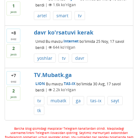
berdi
|
1.6k
ko'rilgan
1
javob
artel
smart
tv
davr ko'rsatuvi kerak
+8
ovoz
Umid
Bu mavzu
Internet
bo'limida
25 Noy, 17
savol
berdi
|
644
ko'rilgan
2
javob
yoshlar
tv
davr
TV.Mubatk.ga
+7
ovoz
LION
Bu mavzu
TAS-IX
bo'limida
30 Avg, 17
savol
berdi
|
2.2k
ko'rilgan
2
javob
tv
mubatk
ga
tas-ix
sayt
tk
Barcha blog qismidagi maqolalar Telegram kanallardan olindi. Maqoladagi
username/linkni Telegram ilovasidan qidiring. Saytimiz ma'muriyati axborotdan
foydalanish oqibatlari uchun javobgar emas, shu jumladan har qanday holatlarida ham