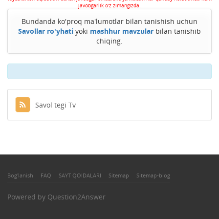
javobgarlik o'z zimangizda.
Bundanda ko'proq ma'lumotlar bilan tanishish uchun
Savollar ro'yhati
yoki
mashhur mavzular
bilan tanishib
chiqing.
Savol tegi Tv
Bog'lanish
FAQ
SAYT QOIDALARI
Sitemap
Sitemap-blog
Powered by
Question2Answer