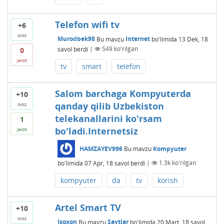
Telefon wifi tv
+6
ovoz
Murodbek98
Bu mavzu
Internet
bo'limida
13 Dek, 18
savol berdi
|
549
ko'rilgan
0
javob
tv
smart
telefon
Salom barchaga Kompyuterda
+10
qanday qilib Uzbekiston
ovoz
telekanallarini ko'rsam
1
bo'ladi.Internetsiz
javob
HAMZAYEV996
Bu mavzu
Kompyuter
bo'limida
07 Apr, 18
savol berdi
|
1.3k
ko'rilgan
kompyuter
da
tv
korish
Artel Smart TV
+10
ovoz
Isoxon
Bu mavzu
Saytlar
bo'limida
20 Mart, 18
savol