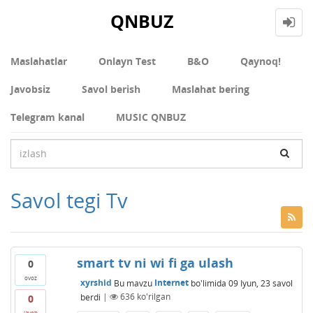
QNBUZ
Maslahatlar
Onlayn Test
В&О
Qaynoq!
Javobsiz
Savol berish
Maslahat bering
Telegram kanal
MUSIC QNBUZ
Savol tegi Tv
smart tv ni wi fi ga ulash
0
ovoz
xyrshid
Bu mavzu
Internet
bo'limida
09 Iyun, 23
savol
berdi
|
636
ko'rilgan
0
javob