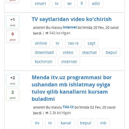
smart
tv
wi
fi
adsl
TV saytlaridan video ko'chirish
+1
ovoz
anonim
Bu mavzu
Internet
bo'limida
20 Fev, 20
savol
berdi
|
542
ko'rilgan
0
javob
online
tv
tas-ix
sayt
download
video
skachat
bepul
kochirish
internet
Menda itv.uz programmasi bor
+2
ushandan mb ishlatmay oyiga
ovoz
tulov qilib kanallarni kursam
2
buladimi
javob
anonim
Bu mavzu
TAS-IX
bo'limida
02 Fev, 20
savol
berdi
|
2.3k
ko'rilgan
itv
tv
kanal
bepul
mb