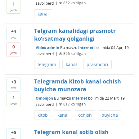
savol berdi
|
852
ko'rilgan
1
javob
kanal
Telgram kanalidagi prasmotr
+4
ko‘rsatmay qolganligi
ovoz
0
Video admin
Bu mavzu
Internet
bo'limida
04 Apr, 19
savol berdi
|
396
ko'rilgan
javob
telegram
kanal
prasmotiri
Telegramda Kitob kanal ochish
+3
buyicha munozara
ovoz
1
Omonjon
Bu mavzu
Internet
bo'limida
22 Mart, 19
savol berdi
|
817
ko'rilgan
javob
kitob
kanal
ochish
buyicha
Telegram kanal sotib olish
+5
ovoz