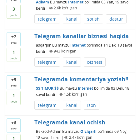
Adkam
Bu mavzu
Internet
bo'limida
03 Yan, 19
savol
berdi
|
2.6k
ko'rilgan
3
javob
telegram
kanal
sotish
dastur
Telegram kanallar biznesi haqida
+7
ovoz
asqarjon
Bu mavzu
Internet
bo'limida
14 Dek, 18
savol
berdi
|
943
ko'rilgan
1
javob
telegram
kanal
biznesi
Telegramda komentariya yozish!!
+5
ovoz
$$ TIMUR $$
Bu mavzu
Internet
bo'limida
03 Dek, 18
savol berdi
|
1.5k
ko'rilgan
1
javob
telegram
kanal
izoh
Telegramda kanal ochish
+6
ovoz
Bekzod-Admin
Bu mavzu
Qiziqarli
bo'limida
09 Noy,
18
savol berdi
|
2.4k
ko'rilgan
1