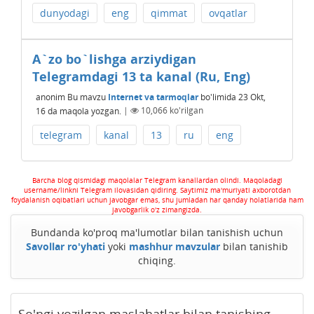
dunyodagi
eng
qimmat
ovqatlar
A`zo bo`lishga arziydigan
Telegramdagi 13 ta kanal (Ru, Eng)
anonim
Bu mavzu
Internet va tarmoqlar
bo'limida
23 Okt,
16
da maqola yozgan.
|
10,066
ko'rilgan
telegram
kanal
13
ru
eng
Barcha blog qismidagi maqolalar Telegram kanallardan olindi. Maqoladagi
username/linkni Telegram ilovasidan qidiring. Saytimiz ma'muriyati axborotdan
foydalanish oqibatlari uchun javobgar emas, shu jumladan har qanday holatlarida ham
javobgarlik o'z zimangizda.
Bundanda ko'proq ma'lumotlar bilan tanishish uchun
Savollar ro'yhati
yoki
mashhur mavzular
bilan tanishib
chiqing.
So'ngi yozilgan maslahatlar bilan tanishing