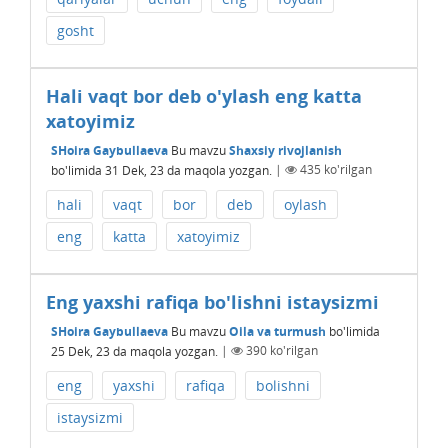
gosht
Hali vaqt bor deb o'ylash eng katta
xatoyimiz
SHoira Gaybullaeva
Bu mavzu
Shaxsiy rivojlanish
bo'limida
31 Dek, 23
da maqola yozgan.
|
435
ko'rilgan
hali
vaqt
bor
deb
oylash
eng
katta
xatoyimiz
Eng yaxshi rafiqa bo'lishni istaysizmi
SHoira Gaybullaeva
Bu mavzu
Oila va turmush
bo'limida
25 Dek, 23
da maqola yozgan.
|
390
ko'rilgan
eng
yaxshi
rafiqa
bolishni
istaysizmi