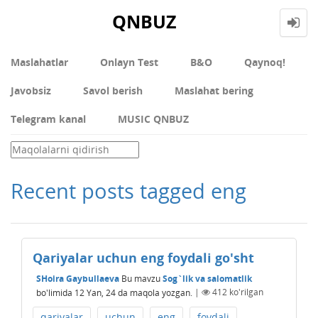
QNBUZ
Maslahatlar
Onlayn Test
В&О
Qaynoq!
Javobsiz
Savol berish
Maslahat bering
Telegram kanal
MUSIC QNBUZ
Recent posts tagged eng
Qariyalar uchun eng foydali go'sht
SHoira Gaybullaeva
Bu mavzu
Sog`lik va salomatlik
bo'limida
12 Yan, 24
da maqola yozgan.
|
412
ko'rilgan
qariyalar
uchun
eng
foydali