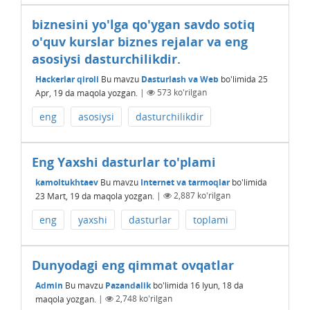
biznesini yo'lga qo'ygan savdo sotiq
o'quv kurslar biznes rejalar va eng
asosiysi dasturchilikdir.
Hackerlar qiroli
Bu mavzu
Dasturlash va Web
bo'limida
25
Apr, 19
da maqola yozgan.
|
573
ko'rilgan
eng
asosiysi
dasturchilikdir
Eng Yaxshi dasturlar to'plami
kamoltukhtaev
Bu mavzu
Internet va tarmoqlar
bo'limida
23 Mart, 19
da maqola yozgan.
|
2,887
ko'rilgan
eng
yaxshi
dasturlar
toplami
Dunyodagi eng qimmat ovqatlar
Admin
Bu mavzu
Pazandalik
bo'limida
16 Iyun, 18
da
maqola yozgan.
|
2,748
ko'rilgan