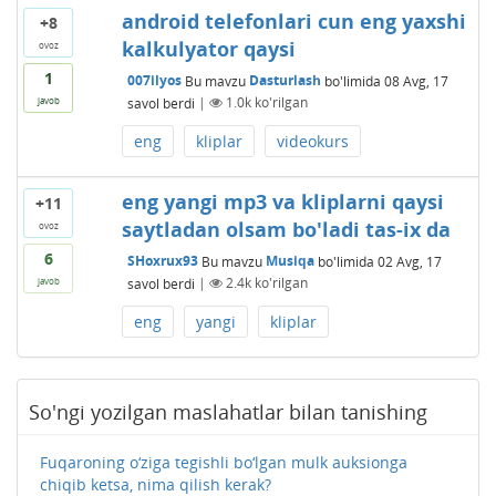
android telefonlari cun eng yaxshi
+8
kalkulyator qaysi
ovoz
1
007ilyos
Bu mavzu
Dasturlash
bo'limida
08 Avg, 17
savol berdi
|
1.0k
ko'rilgan
javob
eng
kliplar
videokurs
eng yangi mp3 va kliplarni qaysi
+11
saytladan olsam bo'ladi tas-ix da
ovoz
6
SHoxrux93
Bu mavzu
Musiqa
bo'limida
02 Avg, 17
savol berdi
|
2.4k
ko'rilgan
javob
eng
yangi
kliplar
So'ngi yozilgan maslahatlar bilan tanishing
Fuqaroning o‘ziga tegishli bo‘lgan mulk auksionga
chiqib ketsa, nima qilish kerak?