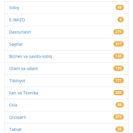
Soliq
49
E-IMIZO
6
Dasturlash
276
Saytlar
217
Biznes va savdo-sotiq
138
Olam va odam
132
Tibbiyot
177
Fan va Texnika
258
Oila
88
Qiziqarli
279
Tabiat
26