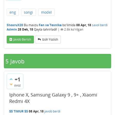
eng
songi
model
ShoxruX20
Bu mavzu
Fan va Texnika
bo'limida
08 Apr, 18
savol berdi
Admin
28 Dek, 18
Qayta tahrirladi!
|
2.6k
ko'rilgan
Javob Berish
Izoh Yozish
5
Javob
+1
ovoz
Iphone X, Samsung Galaxy 9 , 9+ , Xiaomi
Redmi 4X
$$ TIMUR $$
08 Apr, 18
javob berdi