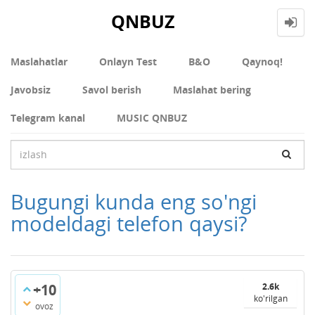
QNBUZ
Maslahatlar
Onlayn Test
В&О
Qaynoq!
Javobsiz
Savol berish
Maslahat bering
Telegram kanal
MUSIC QNBUZ
Bugungi kunda eng so'ngi
modeldagi telefon qaysi?
+10
2.6k
ko'rilgan
ovoz