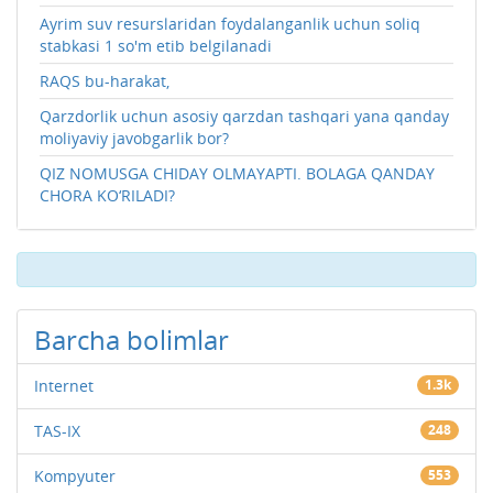
Ayrim suv resurslaridan foydalanganlik uchun soliq
stabkasi 1 so'm etib belgilanadi
RAQS bu-harakat,
Qarzdorlik uchun asosiy qarzdan tashqari yana qanday
moliyaviy javobgarlik bor?
QIZ NOMUSGA CHIDAY OLMAYAPTI. BOLAGA QANDAY
CHORA KO‘RILADI?
Barcha bolimlar
Internet
1.3k
TAS-IX
248
Kompyuter
553