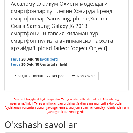
Ассалому алайкум Охирги моделдаги
смартфонлар куп лекин Хозирда Бренд
смартфонлар Samsung,Iphone,Xiaomi
Сизга Samsung Galaxy J6 2018
смартфонини тавсия киламан зур
смартфон пулизга ачинмайсиз нархига
арзийди!Upload failed: [object Object]
Feruz
28 Dek, 18
javob berdi
Feruz
28 Dek, 18
Qayta tahrirladi!
Задать Связанный Вопрос
Izoh Yozish
Barcha blog qismidagi maqolalar Telegram kanallardan olindi. Maqoladagi
username/linkni Telegram ilovasidan qidiring. Saytimiz ma'muriyati axborotdan
foydalanish oqibatlari uchun javobgar emas, shu jumladan har qanday holatlarida ham
javobgarlik o'z zimangizda.
O'xshash savollar