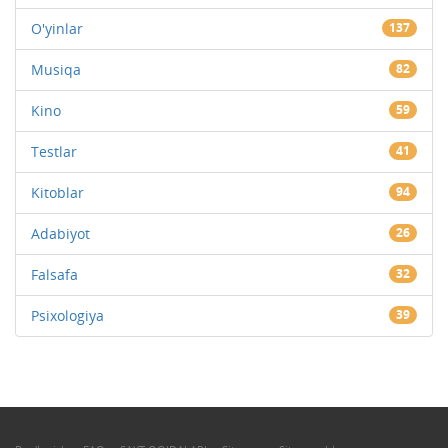
O'yinlar
137
Musiqa
82
Kino
59
Testlar
41
Kitoblar
94
Adabiyot
26
Falsafa
32
Psixologiya
39