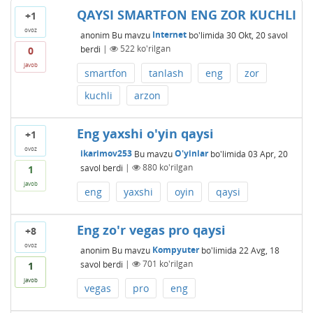
QAYSI SMARTFON ENG ZOR KUCHLI
+1
ovoz
anonim
Bu mavzu
Internet
bo'limida
30 Okt, 20
savol
berdi
|
522
ko'rilgan
0
javob
smartfon
tanlash
eng
zor
kuchli
arzon
Eng yaxshi o'yin qaysi
+1
ovoz
ikarimov253
Bu mavzu
O'yinlar
bo'limida
03 Apr, 20
savol berdi
|
880
ko'rilgan
1
javob
eng
yaxshi
oyin
qaysi
Eng zo'r vegas pro qaysi
+8
ovoz
anonim
Bu mavzu
Kompyuter
bo'limida
22 Avg, 18
savol berdi
|
701
ko'rilgan
1
javob
vegas
pro
eng