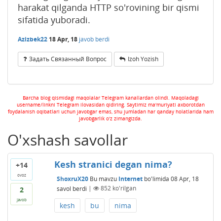
harakat qilganda HTTP so'rovining bir qismi
sifatida yuboradi.
Azizbek22
18 Apr, 18
javob berdi
Задать Связанный Вопрос
Izoh Yozish
Barcha blog qismidagi maqolalar Telegram kanallardan olindi. Maqoladagi
username/linkni Telegram ilovasidan qidiring. Saytimiz ma'muriyati axborotdan
foydalanish oqibatlari uchun javobgar emas, shu jumladan har qanday holatlarida ham
javobgarlik o'z zimangizda.
O'xshash savollar
Kesh stranici degan nima?
+14
ovoz
ShoxruX20
Bu mavzu
Internet
bo'limida
08 Apr, 18
savol berdi
|
852
ko'rilgan
2
javob
kesh
bu
nima