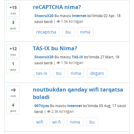
reCAPTCHA nima?
+15
ovoz
ShoxruX20
Bu mavzu
Internet
bo'limida
02 Apr, 18
savol berdi
|
1.5k
ko'rilgan
3
javob
recaptcha
bu
nima
TAS-IX bu Nima?
+12
ovoz
ShoxruX20
Bu mavzu
TAS-IX
bo'limida
27 Mart, 18
savol berdi
|
1.5k
ko'rilgan
1
javob
tas-ix
bu
nima
degani
noutbukdan qanday wifi tarqatsa
+9
boladi
ovoz
4
007ilyos
Bu mavzu
Internet
bo'limida
05 Avg, 17
savol
berdi
|
2.3k
ko'rilgan
javob
wifi
wi-fi
nima
bu