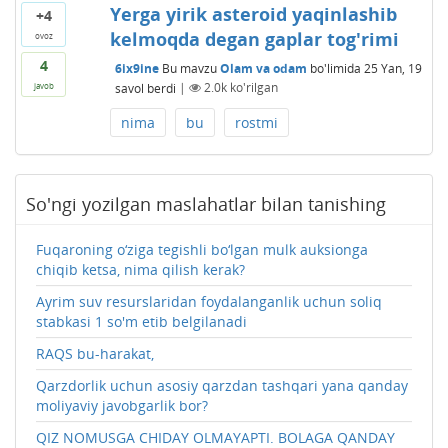
Yerga yirik asteroid yaqinlashib
+4
kelmoqda degan gaplar tog'rimi
ovoz
4
6ix9ine
Bu mavzu
Olam va odam
bo'limida
25 Yan, 19
savol berdi
|
2.0k
ko'rilgan
javob
nima
bu
rostmi
So'ngi yozilgan maslahatlar bilan tanishing
Fuqaroning o‘ziga tegishli bo‘lgan mulk auksionga
chiqib ketsa, nima qilish kerak?
Ayrim suv resurslaridan foydalanganlik uchun soliq
stabkasi 1 so'm etib belgilanadi
RAQS bu-harakat,
Qarzdorlik uchun asosiy qarzdan tashqari yana qanday
moliyaviy javobgarlik bor?
QIZ NOMUSGA CHIDAY OLMAYAPTI. BOLAGA QANDAY