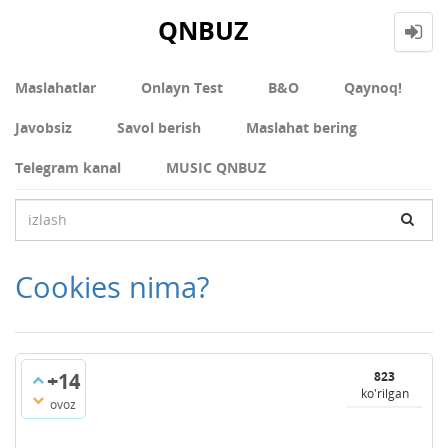
QNBUZ
Maslahatlar
Onlayn Test
В&О
Qaynoq!
Javobsiz
Savol berish
Maslahat bering
Telegram kanal
MUSIC QNBUZ
Cookies nima?
+14
823
ko'rilgan
ovoz