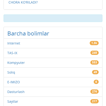
CHORA KO‘RILADI?
Barcha bolimlar
Internet
1.3k
TAS-IX
248
Kompyuter
553
Soliq
49
E-IMIZO
6
Dasturlash
276
Saytlar
217