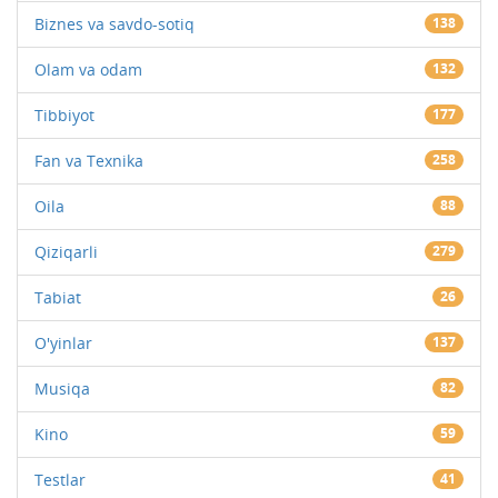
Biznes va savdo-sotiq
138
Olam va odam
132
Tibbiyot
177
Fan va Texnika
258
Oila
88
Qiziqarli
279
Tabiat
26
O'yinlar
137
Musiqa
82
Kino
59
Testlar
41