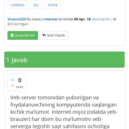
cookies
bu
nima
ShoxruX20
Bu mavzu
Internet
bo'limida
08 Apr, 18
savol berdi
|
823
ko'rilgan
Javob Berish
Izoh Yozish
1
Javob
0
ovoz
Veb-server tomonidan yuborilgan va
foydalanuvchining kompyuterida saqlangan
kichik ma'lumot. Internet-mijoz (odatda veb-
brauzer) har doim bu ma'lumotni veb-
serverga tegishli sayt sahifasini ochishga