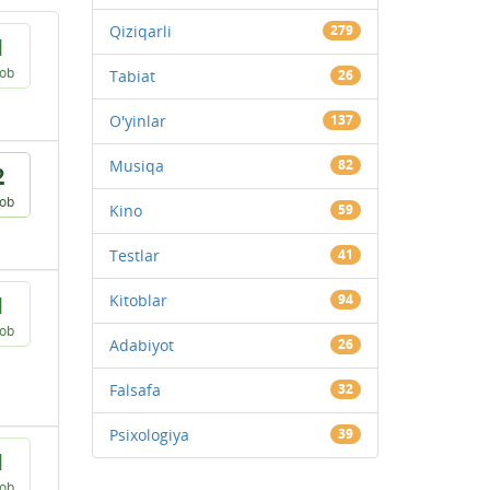
Qiziqarli
279
1
vob
Tabiat
26
O'yinlar
137
Musiqa
82
2
vob
Kino
59
Testlar
41
Kitoblar
94
1
vob
Adabiyot
26
Falsafa
32
Psixologiya
39
1
vob