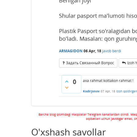
Berilgan joyi
Shular pasport ma'lumoti hiso
Plastik Pasport so'ralagidan 
bo'ladi. Masalan: qon guruhing
ARMAGIDON
06 Apr, 18
javob berdi
Задать Связанный Вопрос
Izoh 
0
axa rahmat kottakon rahmat !
Kodirjonov
07 Apr, 18
Izoh qoldirgan
Barcha blog qismidagi maqolalar Telegram kanallardan olindi. Maq
oqibatlari uchun javobgar emas, s
O'xshash savollar