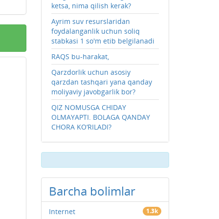
ketsa, nima qilish kerak?
Ayrim suv resurslaridan
foydalanganlik uchun soliq
stabkasi 1 so'm etib belgilanadi
RAQS bu-harakat,
Qarzdorlik uchun asosiy
qarzdan tashqari yana qanday
moliyaviy javobgarlik bor?
QIZ NOMUSGA CHIDAY
OLMAYAPTI. BOLAGA QANDAY
CHORA KO‘RILADI?
Barcha bolimlar
Internet
1.3k