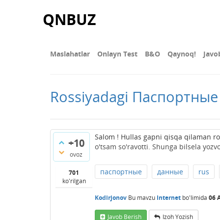
QNBUZ
Maslahatlar
Onlayn Test
В&О
Qaynoq!
Javo
Rossiyadagi Паспортны
Salom ! Hullas gapni qisqa qilaman r
+10
o'tsam so'ravotti. Shunga bilsela yozv
ovoz
паспортные
данные
rus
701
ko'rilgan
Kodirjonov
Bu mavzu
Internet
bo'limida
06 
Javob Berish
Izoh Yozish