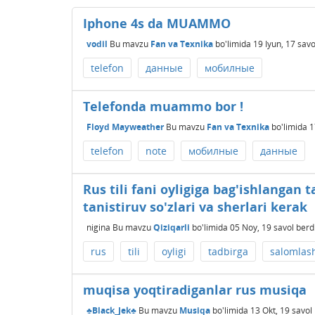
Iphone 4s da MUAMMO
vodil
Bu mavzu
Fan va Texnika
bo'limida
19 Iyun, 17
savo
telefon
данные
мобилные
Telefonda muammo bor !
Floyd Mayweather
Bu mavzu
Fan va Texnika
bo'limida
1
telefon
note
мобилные
данные
Rus tili fani oyligiga bag'ishlangan
tanistiruv so'zlari va sherlari kerak
nigina
Bu mavzu
Qiziqarli
bo'limida
05 Noy, 19
savol berd
rus
tili
oyligi
tadbirga
salomlas
muqisa yoqtiradiganlar rus musiqa
♣Black_Jek♣
Bu mavzu
Musiqa
bo'limida
13 Okt, 19
savol