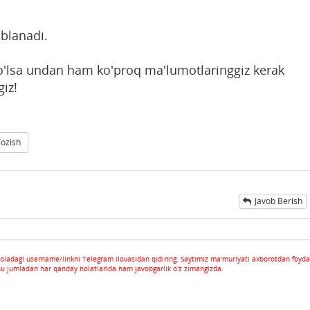
blanadi.
bo'lsa undan ham ko'proq ma'lumotlaringgiz kerak
iz!
Yozish
Javob Berish
oladagi username/linkni Telegram ilovasidan qidiring. Saytimiz ma'muriyati axborotdan foyda
hu jumladan har qanday holatlarida ham javobgarlik o'z zimangizda.