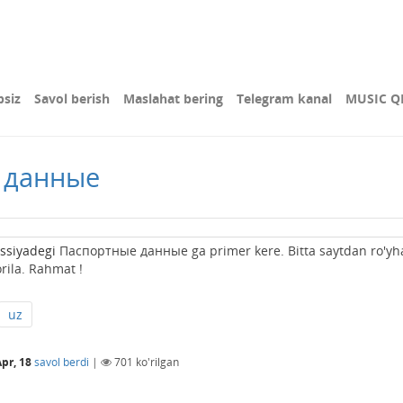
bsiz
Savol berish
Maslahat bering
Telegram kanal
MUSIC Q
е данные
ossiyadegi
Паспортные данные ga primer kere. Bitta saytdan ro'yh
orila. Rahmat !
uz
Apr, 18
savol berdi
|
701
ko'rilgan