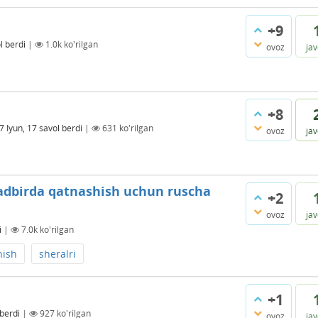
+9
l berdi
|
1.0k
ko'rilgan
ovoz
ja
+8
7 Iyun, 17
savol berdi
|
631
ko'rilgan
ovoz
ja
 tadbirda qatnashish uchun ruscha
+2
ovoz
ja
i
|
7.0k
ko'rilgan
hish
sheralri
+1
 berdi
|
927
ko'rilgan
ovoz
ja