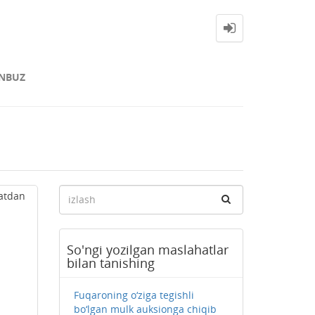
NBUZ
atdan
So'ngi yozilgan maslahatlar
bilan tanishing
Fuqaroning o‘ziga tegishli
bo‘lgan mulk auksionga chiqib