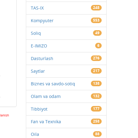
TAS-IX
248
Kompyuter
553
Soliq
49
E-IMIZO
6
Dasturlash
276
Saytlar
217
Biznes va savdo-sotiq
138
Olam va odam
132
Tibbiyot
177
lanish
Fan va Texnika
258
Oila
88