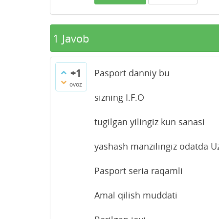
1
Javob
+1
Pasport danniy bu
ovoz
sizning I.F.O
tugilgan yilingiz kun sanasi
yashash manzilingiz odatda Uz
Pasport seria raqamli
Amal qilish muddati