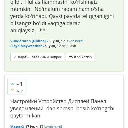
qildi. Hullas hammasini ko'rishingiz
mumkin. No'malum raqam ham o'sha
yerda ko'rinadi. Qaysi paytda tel qiganligini
bilsangiz bo'ldi vaqtiga qarab
aniqlaysiz....!!!!!
VunderKind [Online]
23 Iyun, 17
javob berdi
Floyd Mayweather
23 Iyun, 17
belgilash
Задать Связанный Вопрос
Izoh Yozish
+1
ovoz
Настройки Устройство Дисплей Панел
уведомлений dan sbrosni bosib ko'ringchi
qaytarmikan
MasterX
17 Iyun, 17
javob berdi