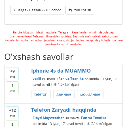
Задать Связанный Вопрос
Izoh Yozish
Barcha blog qismidagi maqolalar Telegram kanallardan olindi. Maqoladagi
username/linkni Telegram ilovasidan qidiring. Saytimiz ma'muriyati axborotdan
foydalanish oqibatlari uchun javobgar emas, shu jumladan har qanday holatlarida ham
javobgarlik o'z zimangizda.
O'xshash savollar
Iphone 4s da MUAMMO
+9
ovoz
vodil
Bu mavzu
Fan va Texnika
bo'limida
19 Iyun, 17
savol berdi
|
1.0k
ko'rilgan
1
javob
telefon
данные
мобилные
Telefon Zaryadi haqqinda
+12
ovoz
Floyd Mayweather
Bu mavzu
Fan va Texnika
bo'limida
13 Iyun, 17
savol berdi
|
7.1k
ko'rilgan
8