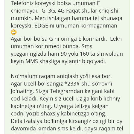
Telefoniz koreyski bolsa umuman E
chiqmaydi. G, 3G, 4G Faqat shular chiqishi
mumkin. Men ishlatgan hamma tel shunaqa
koreyski. EDGE ni umuman kormaganman
Agar bor bolsa G ni orniga E korinardi. Lekn
umuman korinmedi bunda. Sms
yozganingizda ham 90 yoki 160 ta simvoldan
keyin MMS shakliga aylantirib qo'yadi.
No'malum raqam aniqlash yo'li esa bor.
Agar Ucell bo'lsangiz *233# shu so'rovni
Jo'nating. Sizga Telegramdan kelgani kabi
cod keladi. Keyin siz ucell uz ga kirib lichniy
kabinetga o'ting. U yerga telizga kelgan
codni yozib shaxsiy kabinetizga o'ting.
Detalizatsiya bo'limiga kirsangiz oxirgi bir oy
davomida kimdan sms keldi, qaysi raqam tel