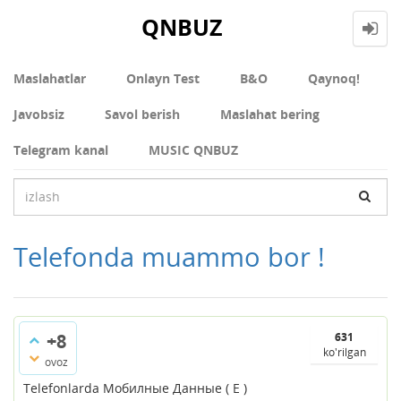
QNBUZ
Maslahatlar
Onlayn Test
В&О
Qaynoq!
Javobsiz
Savol berish
Maslahat bering
Telegram kanal
MUSIC QNBUZ
Telefonda muammo bor !
+8
631
ko'rilgan
ovoz
Telefonlarda Мобилные Данные ( E )