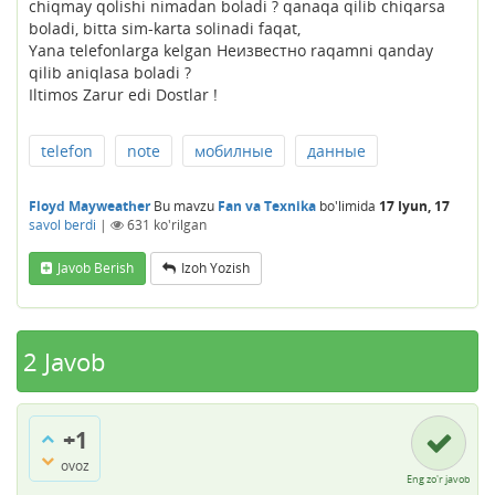
chiqmay qolishi nimadan boladi ? qanaqa qilib chiqarsa
boladi, bitta sim-karta solinadi faqat,
Yana telefonlarga kelgan Неизвестно raqamni qanday
qilib aniqlasa boladi ?
Iltimos Zarur edi Dostlar !
telefon
note
мобилные
данные
Floyd Mayweather
Bu mavzu
Fan va Texnika
bo'limida
17 Iyun, 17
savol berdi
|
631
ko'rilgan
Javob Berish
Izoh Yozish
2
Javob
+1
ovoz
Eng zo'r javob