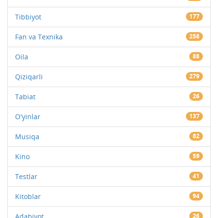
Tibbiyot
177
Fan va Texnika
258
Oila
88
Qiziqarli
279
Tabiat
26
O'yinlar
137
Musiqa
82
Kino
59
Testlar
41
Kitoblar
94
Adabiyot
26