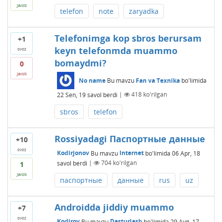
javob
telefon
note
zaryadka
Telefonimga kop sbros berursam
+1
keyn telefonmda muammo
ovoz
bomaydmi?
0
javob
No name
Bu mavzu
Fan va Texnika
bo'limida
22 Sen, 19
savol berdi
|
418
ko'rilgan
sbros
telefon
Rossiyadagi Паспортные данные
+10
ovoz
Kodirjonov
Bu mavzu
Internet
bo'limida
06 Apr, 18
savol berdi
|
704
ko'rilgan
1
javob
паспортные
данные
rus
uz
Androidda jiddiy muammo
+7
ovoz
Kodirov
Bu mavzu
Dasturlash
bo'limida
29 Avg, 17