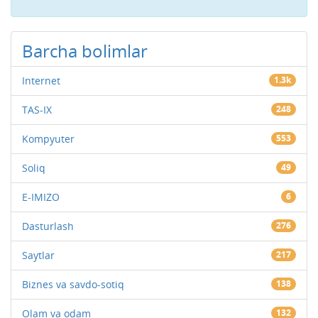
Barcha bolimlar
Internet
1.3k
TAS-IX
248
Kompyuter
553
Soliq
49
E-IMIZO
6
Dasturlash
276
Saytlar
217
Biznes va savdo-sotiq
138
Olam va odam
132