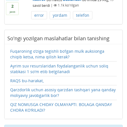
savol berdi
|
1.1k
ko'rilgan
2
javob
error
yordam
telefon
So'ngi yozilgan maslahatlar bilan tanishing
Fuqaroning o‘ziga tegishli bo‘lgan mulk auksionga
chiqib ketsa, nima qilish kerak?
Ayrim suv resurslaridan foydalanganlik uchun soliq
stabkasi 1 so'm etib belgilanadi
RAQS bu-harakat,
Qarzdorlik uchun asosiy qarzdan tashqari yana qanday
moliyaviy javobgarlik bor?
QIZ NOMUSGA CHIDAY OLMAYAPTI. BOLAGA QANDAY
CHORA KO‘RILADI?