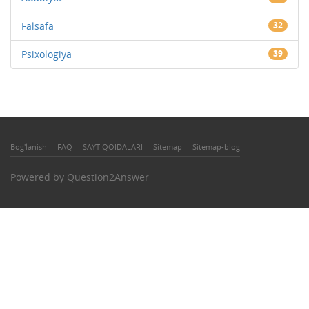
Falsafa
32
Psixologiya
39
Bog'lanish
FAQ
SAYT QOIDALARI
Sitemap
Sitemap-blog
Powered by
Question2Answer