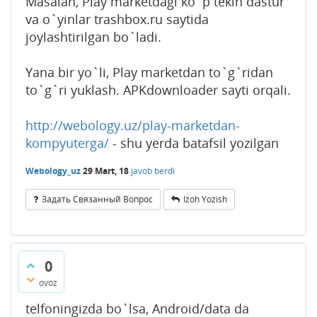
Masalan, Play marketdagi ko`p tekin dastur
va o`yinlar trashbox.ru saytida
joylashtirilgan bo`ladi.
Yana bir yo`li, Play marketdan to`g`ridan
to`g`ri yuklash. APKdownloader sayti orqali.
http://webology.uz/play-marketdan-
kompyuterga/
- shu yerda batafsil yozilgan
Webology_uz
29 Mart, 18
javob berdi
Задать Связанный Вопрос
Izoh Yozish
0
ovoz
telfoningizda bo`lsa, Android/data da