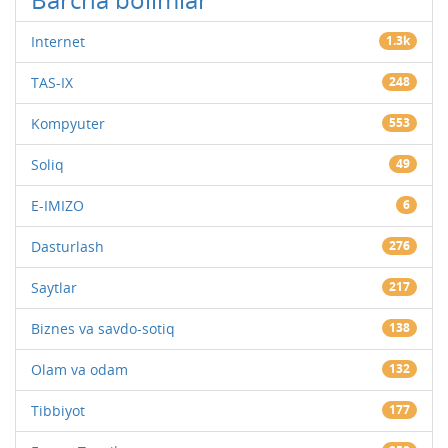
Internet
1.3k
TAS-IX
248
Kompyuter
553
Soliq
49
E-IMIZO
6
Dasturlash
276
Saytlar
217
Biznes va savdo-sotiq
138
Olam va odam
132
Tibbiyot
177