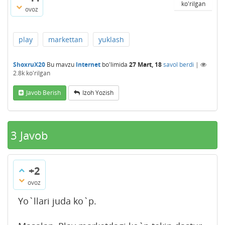
ko'rilgan
ovoz
play
markettan
yuklash
ShoxruX20
Bu mavzu
Internet
bo'limida
27 Mart, 18
savol berdi
|
2.8k
ko'rilgan
Javob Berish
Izoh Yozish
3
Javob
+2
ovoz
Yo`llari juda ko`p.