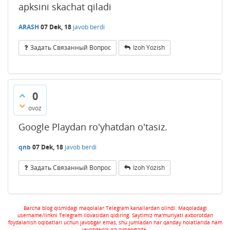
apksini skachat qiladi
ARASH
07 Dek, 18
javob berdi
Задать Связанный Вопрос
Izoh Yozish
0
ovoz
Google Playdan ro'yhatdan o'tasiz.
qnb
07 Dek, 18
javob berdi
Задать Связанный Вопрос
Izoh Yozish
Barcha blog qismidagi maqolalar Telegram kanallardan olindi. Maqoladagi
username/linkni Telegram ilovasidan qidiring. Saytimiz ma'muriyati axborotdan
foydalanish oqibatlari uchun javobgar emas, shu jumladan har qanday holatlarida ham
javobgarlik o'z zimangizda.