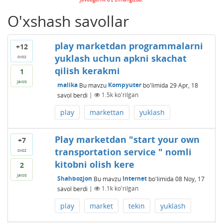
O'xshash savollar
play marketdan programmalarni
+12
yuklash uchun apkni skachat
ovoz
qilish kerakmi
1
javob
malika
Bu mavzu
Kompyuter
bo'limida
29 Apr, 18
savol berdi
|
1.5k
ko'rilgan
play
markettan
yuklash
Play marketdan "start your own
+7
transportation service " nomli
ovoz
kitobni olish kere
2
javob
Shahbozjon
Bu mavzu
Internet
bo'limida
08 Noy, 17
savol berdi
|
1.1k
ko'rilgan
play
market
tekin
yuklash