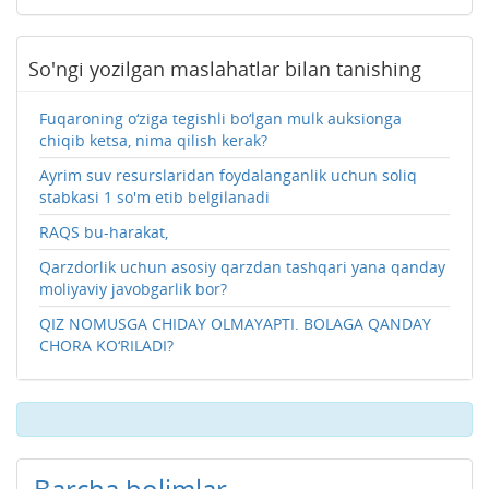
So'ngi yozilgan maslahatlar bilan tanishing
Fuqaroning o‘ziga tegishli bo‘lgan mulk auksionga
chiqib ketsa, nima qilish kerak?
Ayrim suv resurslaridan foydalanganlik uchun soliq
stabkasi 1 so'm etib belgilanadi
RAQS bu-harakat,
Qarzdorlik uchun asosiy qarzdan tashqari yana qanday
moliyaviy javobgarlik bor?
QIZ NOMUSGA CHIDAY OLMAYAPTI. BOLAGA QANDAY
CHORA KO‘RILADI?
Barcha bolimlar