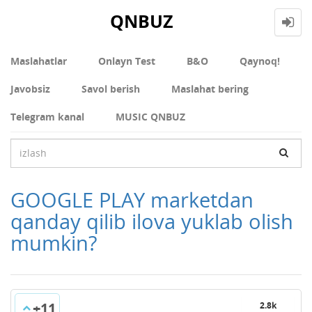
QNBUZ
Maslahatlar
Onlayn Test
В&О
Qaynoq!
Javobsiz
Savol berish
Maslahat bering
Telegram kanal
MUSIC QNBUZ
GOOGLE PLAY marketdan
qanday qilib ilova yuklab olish
mumkin?
+11
2.8k