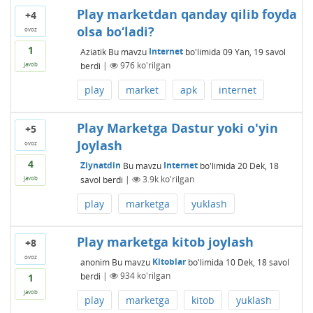
Play marketdan qanday qilib foyda
+4
olsa bo‘ladi?
ovoz
1
Aziatik
Bu mavzu
Internet
bo'limida
09 Yan, 19
savol
berdi
|
976
ko'rilgan
javob
play
market
apk
internet
Play Marketga Dastur yoki o'yin
+5
Joylash
ovoz
4
Ziynatdin
Bu mavzu
Internet
bo'limida
20 Dek, 18
savol berdi
|
3.9k
ko'rilgan
javob
play
marketga
yuklash
Play marketga kitob joylash
+8
ovoz
anonim
Bu mavzu
Kitoblar
bo'limida
10 Dek, 18
savol
berdi
|
934
ko'rilgan
1
javob
play
marketga
kitob
yuklash