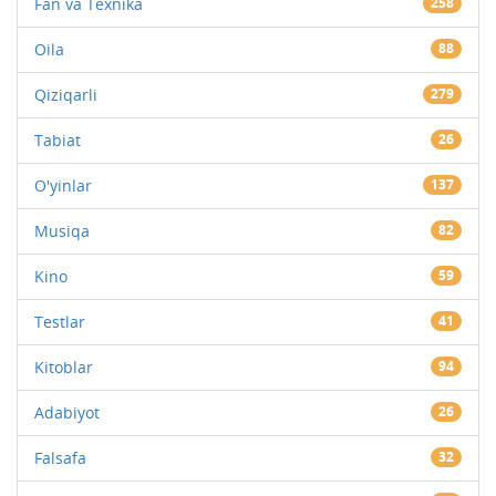
Fan va Texnika
258
Oila
88
Qiziqarli
279
Tabiat
26
O'yinlar
137
Musiqa
82
Kino
59
Testlar
41
Kitoblar
94
Adabiyot
26
Falsafa
32