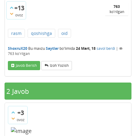
+13
763
ko'rilgan
ovoz
rasm
qoshishga
oid
ShoxruX20
Bu mavzu
Saytlar
bo'limida
24 Mart, 18
savol berdi
|
763
ko'rilgan
Javob Berish
Izoh Yozish
2
Javob
+3
ovoz