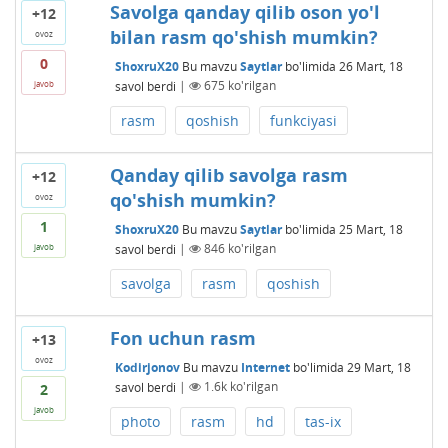
Savolga qanday qilib oson yo'l
+12
bilan rasm qo'shish mumkin?
ovoz
0
ShoxruX20
Bu mavzu
Saytlar
bo'limida
26 Mart, 18
savol berdi
|
675
ko'rilgan
javob
rasm
qoshish
funkciyasi
Qanday qilib savolga rasm
+12
qo'shish mumkin?
ovoz
1
ShoxruX20
Bu mavzu
Saytlar
bo'limida
25 Mart, 18
savol berdi
|
846
ko'rilgan
javob
savolga
rasm
qoshish
Fon uchun rasm
+13
ovoz
Kodirjonov
Bu mavzu
Internet
bo'limida
29 Mart, 18
savol berdi
|
1.6k
ko'rilgan
2
javob
photo
rasm
hd
tas-ix