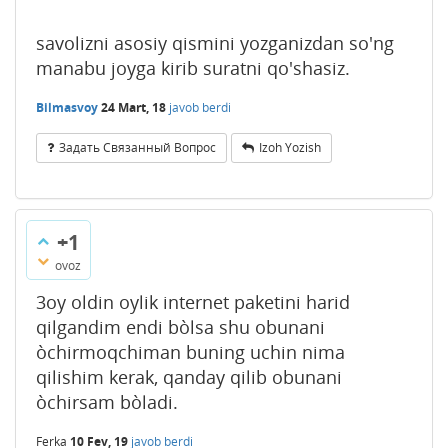
savolizni asosiy qismini yozganizdan so'ng
manabu joyga kirib suratni qo'shasiz.
Bilmasvoy
24 Mart, 18
javob berdi
Задать Связанный Вопрос
Izoh Yozish
+1
ovoz
3oy oldin oylik internet paketini harid
qilgandim endi bòlsa shu obunani
òchirmoqchiman buning uchin nima
qilishim kerak, qanday qilib obunani
òchirsam bòladi.
Ferka
10 Fev, 19
javob berdi