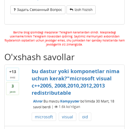
Задать Связанный Вопрос
Izoh Yozish
Barcha blog qismidagi maqolalar Telegram kanallardan olindi. Maqoladagi
username/linkni Telegram ilovasidan qidiring. Saytimiz ma'muriyati axborotdan
foydalanish oqibatlari uchun javobgar emas, shu jumladan har qanday holatlarida ham
javobgarlik o'z zimangizda.
O'xshash savollar
bu dastur yoki komponetlar nima
+13
uchun kerak?"microsoft visual
ovoz
c++2005, 2008,2010,2012,2013
3
redistributable
javob
Ahror
Bu mavzu
Kompyuter
bo'limida
30 Mart, 18
savol berdi
|
1.6k
ko'rilgan
microsoft
visual
oid