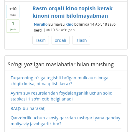
Rasm orqali kino topish kerak
+10
kinoni nomi bilolmayabman
ovoz
1
Nurullo
Bu mavzu
Kino
bo'limida
14 Apr, 18
savol
berdi
|
10.6k
ko'rilgan
javob
rasm
orqali
izlash
So'ngi yozilgan maslahatlar bilan tanishing
Fuqaroning o‘ziga tegishli bo‘lgan mulk auksionga
chiqib ketsa, nima qilish kerak?
Ayrim suv resurslaridan foydalanganlik uchun soliq
stabkasi 1 so'm etib belgilanadi
RAQS bu-harakat,
Qarzdorlik uchun asosiy qarzdan tashqari yana qanday
moliyaviy javobgarlik bor?