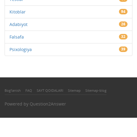
Kitoblar
94
Adabiyot
26
Falsafa
32
Psixologiya
39
Bog'lanish
FAQ
SAYT QOIDALARI
Sitemap
Sitemap-blog
Powered by
Question2Answer