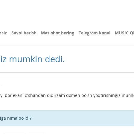
bsiz
Savol berish
Maslahat bering
Telegram kanal
MUSIC Q
giz mumkin dedi.
.
joyi bor ekan. o'shandan qidirsam domen bo'sh yoqtirishingiz mum
ga nima bo'ldi?