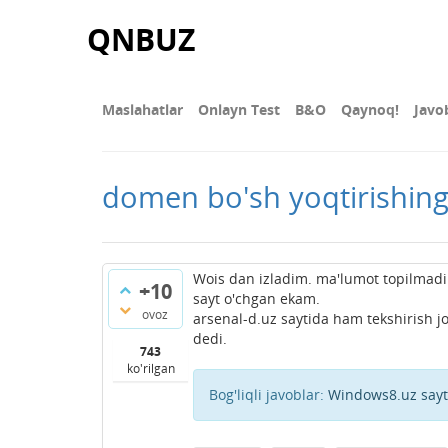
QNBUZ
Maslahatlar
Onlayn Test
В&О
Qaynoq!
Javo
domen bo'sh yoqtirishin
Wois dan izladim. ma'lumot topilmadi
+10
sayt o'chgan ekam.
ovoz
arsenal-d.uz saytida ham tekshirish 
dedi.
743
ko'rilgan
Bog'liqli javoblar:
Windows8.uz sayti