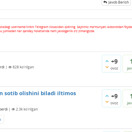
Javob Berish
oladagi username/linkni Telegram ilovasidan qidiring. Saytimiz ma'muriyati axborotdan foyda
hu jumladan har qanday holatlarida ham javobgarlik o'z zimangizda.
+9
rdi
|
828
ko'rilgan
ovoz
ja
sotib olishini biladi iltimos
+9
ovoz
ja
berdi
|
2.3k
ko'rilgan
a