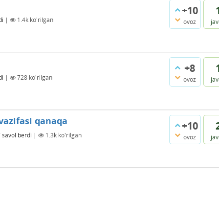
+10
di
|
1.4k
ko'rilgan
ovoz
ja
+8
di
|
728
ko'rilgan
ovoz
ja
vazifasi qanaqa
+10
7
savol berdi
|
1.3k
ko'rilgan
ovoz
ja