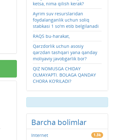
ketsa, nima qilish kerak?
Ayrim suv resurslaridan
foydalanganlik uchun soliq
stabkasi 1 so'm etib belgilanadi
RAQS bu-harakat,
Qarzdorlik uchun asosiy
qarzdan tashqari yana qanday
moliyaviy javobgarlik bor?
QIZ NOMUSGA CHIDAY
OLMAYAPTI. BOLAGA QANDAY
CHORA KO‘RILADI?
Barcha bolimlar
Internet
1.3k