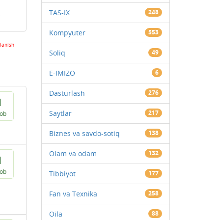
TAS-IX
248
Kompyuter
553
lanish
Soliq
49
E-IMIZO
6
Dasturlash
276
1
Saytlar
217
vob
Biznes va savdo-sotiq
138
Olam va odam
132
1
vob
Tibbiyot
177
Fan va Texnika
258
Oila
88