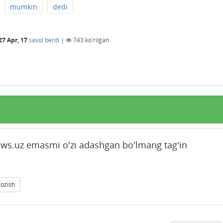
mumkin
dedi
27 Apr, 17
savol berdi
|
743
ko'rilgan
ws.uz emasmi o'zi adashgan bo'lmang tag'in
Yozish