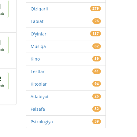
1
Qiziqarli
279
vob
Tabiat
26
O'yinlar
137
1
Musiqa
82
vob
Kino
59
Testlar
41
2
Kitoblar
94
vob
Adabiyot
26
Falsafa
32
Psixologiya
39