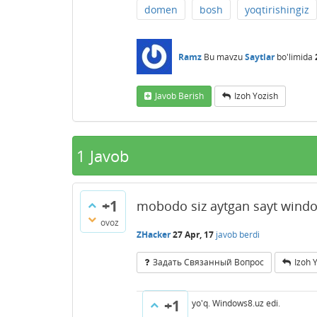
domen
bosh
yoqtirishingiz
Ramz
Bu mavzu
Saytlar
bo'limida
Javob Berish
Izoh Yozish
1
Javob
+1
mobodo siz aytgan sayt windo
ovoz
ZHacker
27 Apr, 17
javob berdi
Задать Связанный Вопрос
Izoh 
+1
yo'q. Windows8.uz edi.