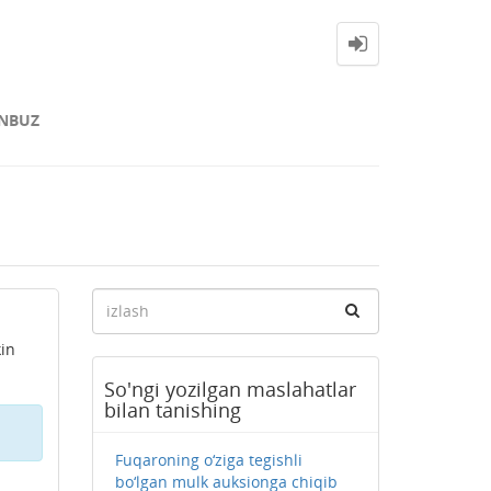
NBUZ
kin
So'ngi yozilgan maslahatlar
bilan tanishing
Fuqaroning o‘ziga tegishli
bo‘lgan mulk auksionga chiqib