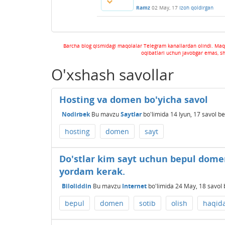
Ramz
02 May, 17
Izoh qoldirgan
Barcha blog qismidagi maqolalar Telegram kanallardan olindi. Maq
oqibatlari uchun javobgar emas, s
O'xshash savollar
Hosting va domen bo'yicha savol
Nodirbek
Bu mavzu
Saytlar
bo'limida
14 Iyun, 17
savol be
hosting
domen
sayt
Do'stlar kim sayt uchun bepul domen 
yordam kerak.
Biloliddin
Bu mavzu
Internet
bo'limida
24 May, 18
savol 
bepul
domen
sotib
olish
haqid