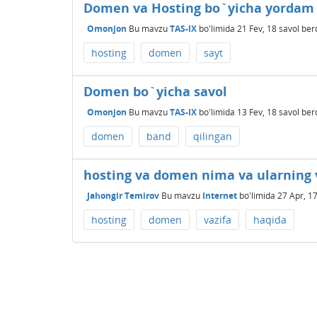
Domen va Hosting bo`yicha yordam
Omonjon
Bu mavzu
TAS-IX
bo'limida
21 Fev, 18
savol ber
hosting
domen
sayt
Domen bo`yicha savol
Omonjon
Bu mavzu
TAS-IX
bo'limida
13 Fev, 18
savol ber
domen
band
qilingan
hosting va domen nima va ularning 
Jahongir Temirov
Bu mavzu
Internet
bo'limida
27 Apr, 1
hosting
domen
vazifa
haqida