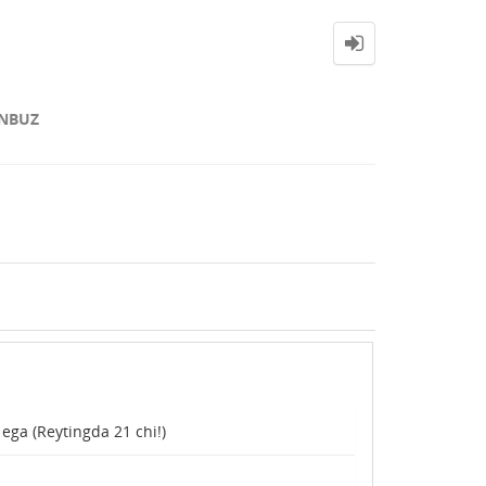
NBUZ
 ega (Reytingda
21
chi!)