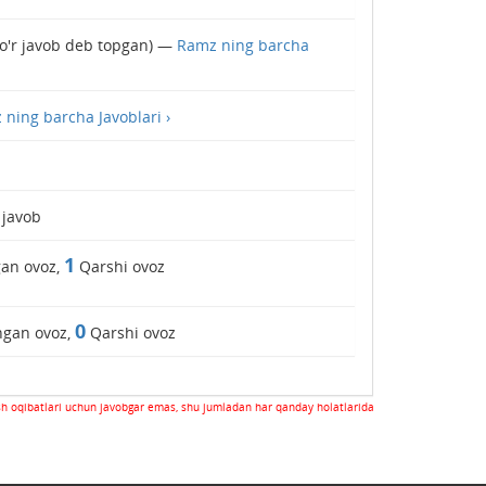
o'r javob deb topgan) —
Ramz ning barcha
ning barcha Javoblari ›
javob
1
an ovoz,
Qarshi ovoz
0
gan ovoz,
Qarshi ovoz
sh oqibatlari uchun javobgar emas, shu jumladan har qanday holatlarida