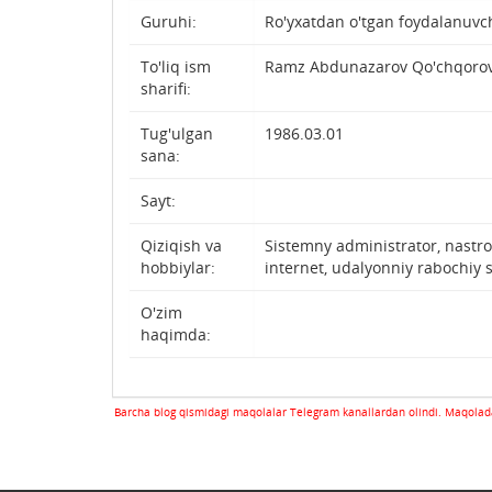
Guruhi:
Ro'yxatdan o'tgan foydalanuvc
To'liq ism
Ramz Abdunazarov Qo'chqorov
sharifi:
Tug'ulgan
1986.03.01
sana:
Sayt:
Qiziqish va
Sistemny administrator, nastro
hobbiylar:
internet, udalyonniy rabochiy s
O'zim
haqimda:
Barcha blog qismidagi maqolalar Telegram kanallardan olindi. Maqolada