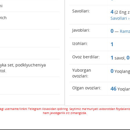
hi
Savollari:
4
(
2
Eng z
ich
Savollari ›
Javoblari:
0
—
Ramz 
Izohlari:
1
Ovoz berdilar:
1
0
savol,
yka set, podklyucheniya
Yuborgan
0
tol.
Yoqlang
ovozlari:
Olgan ovozlari:
46
Yoqlan
gi username/linkni Telegram ilovasidan qidiring. Saytimiz ma'muriyati axborotdan foydalani
ham javobgarlik o'z zimangizda.