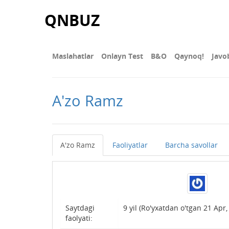
QNBUZ
Maslahatlar
Onlayn Test
В&О
Qaynoq!
Javo
A'zo Ramz
A'zo Ramz
Faoliyatlar
Barcha savollar
Saytdagi
9 yil (Ro'yxatdan o'tgan 21 Apr,
faolyati: