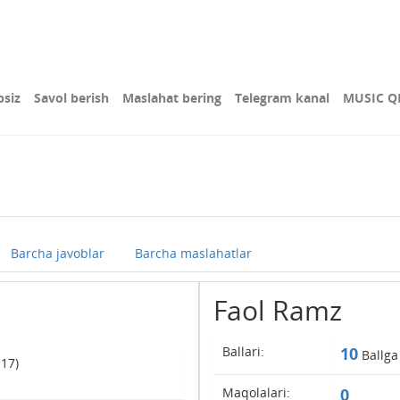
bsiz
Savol berish
Maslahat bering
Telegram kanal
MUSIC Q
Barcha javoblar
Barcha maslahatlar
Faol Ramz
Ballari:
10
Ballga
 17)
Maqolalari:
0