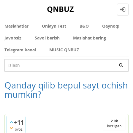
QNBUZ
Maslahatlar
Onlayn Test
В&О
Qaynoq!
Javobsiz
Savol berish
Maslahat bering
Telegram kanal
MUSIC QNBUZ
Qanday qilib bepul sayt ochish
mumkin?
+11
2.9k
ko'rilgan
ovoz