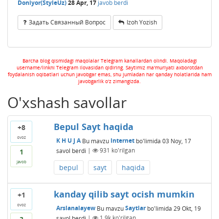
Doniyor(StyleUz)
28 Apr, 17
javob berdi
Задать Связанный Вопрос
Izoh Yozish
Barcha blog qismidagi maqolalar Telegram kanallardan olindi. Maqoladagi
username/linkni Telegram ilovasidan qidiring. Saytimiz ma'muriyati axborotdan
foydalanish oqibatlari uchun javobgar emas, shu jumladan har qanday holatlarida ham
javobgarlik o'z zimangizda.
O'xshash savollar
Bepul Sayt haqida
+8
ovoz
K H U J A
Bu mavzu
Internet
bo'limida
03 Noy, 17
savol berdi
|
931
ko'rilgan
1
javob
bepul
sayt
haqida
kanday qilib sayt ocish mumkin
+1
ovoz
Arslanalayew
Bu mavzu
Saytlar
bo'limida
29 Okt, 19
savol berdi
|
1.9k
ko'rilgan