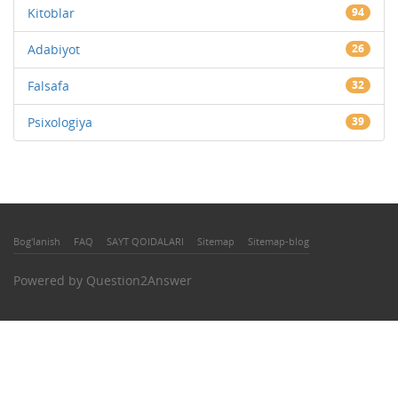
Kitoblar
94
Adabiyot
26
Falsafa
32
Psixologiya
39
Bog'lanish
FAQ
SAYT QOIDALARI
Sitemap
Sitemap-blog
Powered by
Question2Answer