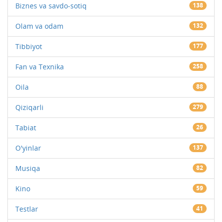
Biznes va savdo-sotiq
138
Olam va odam
132
Tibbiyot
177
Fan va Texnika
258
Oila
88
Qiziqarli
279
Tabiat
26
O'yinlar
137
Musiqa
82
Kino
59
Testlar
41