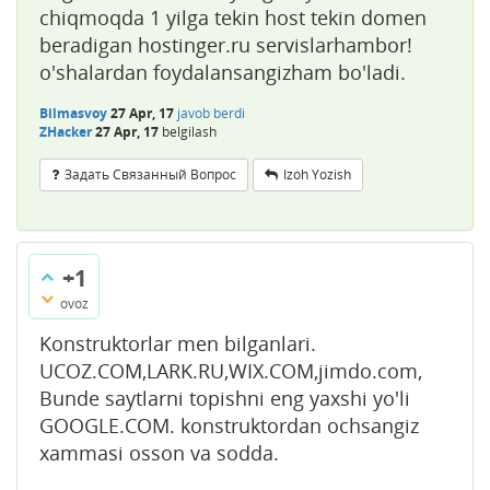
chiqmoqda 1 yilga tekin host tekin domen
beradigan hostinger.ru servislarhambor!
o'shalardan foydalansangizham bo'ladi.
Bilmasvoy
27 Apr, 17
javob berdi
ZHacker
27 Apr, 17
belgilash
Задать Связанный Вопрос
Izoh Yozish
+1
ovoz
Konstruktorlar men bilganlari.
UCOZ.COM,LARK.RU,WIX.COM,jimdo.com,
Bunde saytlarni topishni eng yaxshi yo'li
GOOGLE.COM. konstruktordan ochsangiz
xammasi osson va sodda.