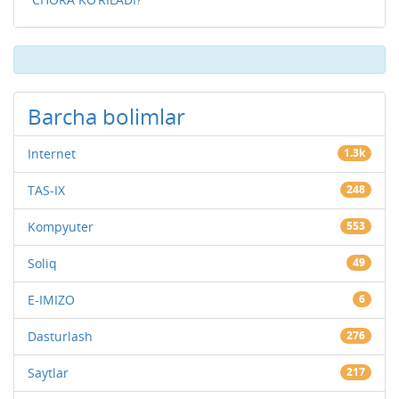
Barcha bolimlar
Internet
1.3k
TAS-IX
248
Kompyuter
553
Soliq
49
E-IMIZO
6
Dasturlash
276
Saytlar
217