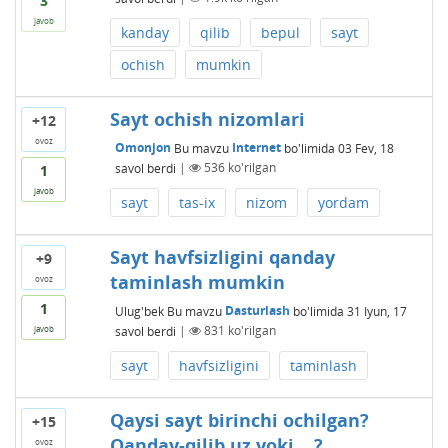
3
javob
kanday
qilib
bepul
sayt
ochish
mumkin
Sayt ochish nizomlari
+12
ovoz
Omonjon
Bu mavzu
Internet
bo'limida
03 Fev, 18
savol berdi
|
536
ko'rilgan
1
javob
sayt
tas-ix
nizom
yordam
Sayt havfsizligini qanday
+9
taminlash mumkin
ovoz
1
Ulug'bek
Bu mavzu
Dasturlash
bo'limida
31 Iyun, 17
savol berdi
|
831
ko'rilgan
javob
sayt
havfsizligini
taminlash
Qaysi sayt birinchi ochilgan?
+15
Qanday-qilib.uz yoki ...?
ovoz