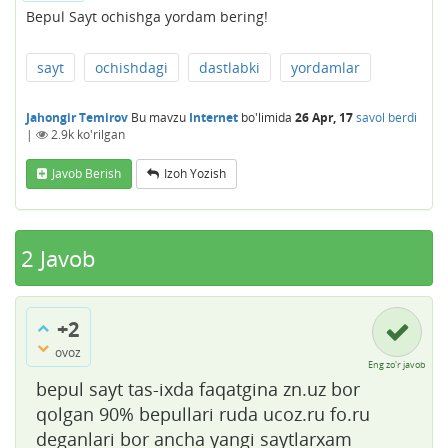
Bepul Sayt ochishga yordam bering!
sayt
ochishdagi
dastlabki
yordamlar
Jahongir Temirov
Bu mavzu
Internet
bo'limida
26 Apr, 17
savol berdi
|
2.9k
ko'rilgan
Javob Berish
Izoh Yozish
2
Javob
+2
ovoz
Eng zo'r javob
bepul sayt tas-ixda faqatgina zn.uz bor
qolgan 90% bepullari ruda ucoz.ru fo.ru
deganlari bor ancha yangi saytlarxam