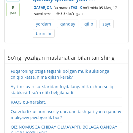
9
ZAFARJON
Bu mavzu
TAS-IX
bo'limida
05 May, 17
savol berdi
|
3.3k
ko'rilgan
javob
yordam
qanday
qilib
sayt
birinchi
So'ngi yozilgan maslahatlar bilan tanishing
Fuqaroning o‘ziga tegishli bo‘lgan mulk auksionga
chiqib ketsa, nima qilish kerak?
Ayrim suv resurslaridan foydalanganlik uchun soliq
stabkasi 1 so'm etib belgilanadi
RAQS bu-harakat,
Qarzdorlik uchun asosiy qarzdan tashqari yana qanday
moliyaviy javobgarlik bor?
QIZ NOMUSGA CHIDAY OLMAYAPTI. BOLAGA QANDAY
CHORA KO‘RILADI?