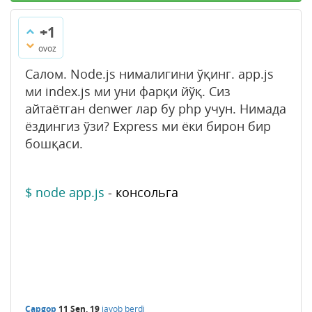
+1
ovoz
Салом. Node.js нималигини ўқинг. app.js
ми index.js ми уни фарқи йўқ. Сиз
айтаётган denwer лар бу php учун. Нимада
ёздингиз ўзи? Express ми ёки бирон бир
бошқаси.
$ node app.js
- консольга
Capgop
11 Sen, 19
javob berdi