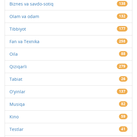
Biznes va savdo-sotiq
138
Olam va odam
132
Tibbiyot
177
Fan va Texnika
258
Oila
88
Qiziqarli
279
Tabiat
26
O'yinlar
137
Musiqa
82
Kino
59
Testlar
41