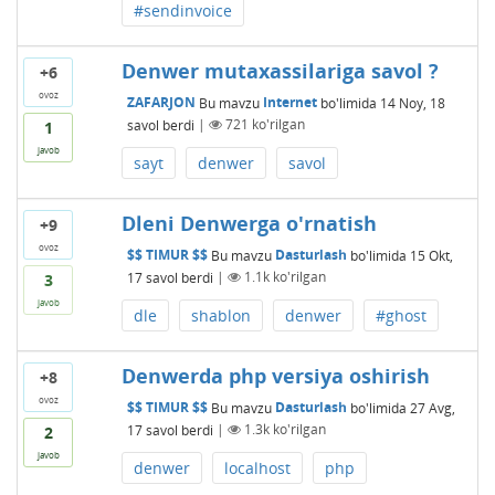
#sendinvoice
Denwer mutaxassilariga savol ?
+6
ovoz
ZAFARJON
Bu mavzu
Internet
bo'limida
14 Noy, 18
savol berdi
|
721
ko'rilgan
1
javob
sayt
denwer
savol
Dleni Denwerga o'rnatish
+9
ovoz
$$ TIMUR $$
Bu mavzu
Dasturlash
bo'limida
15 Okt,
17
savol berdi
|
1.1k
ko'rilgan
3
javob
dle
shablon
denwer
#ghost
Denwerda php versiya oshirish
+8
ovoz
$$ TIMUR $$
Bu mavzu
Dasturlash
bo'limida
27 Avg,
17
savol berdi
|
1.3k
ko'rilgan
2
javob
denwer
localhost
php