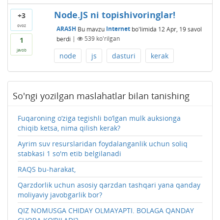
Node.JS ni topishivoringlar!
+3
ovoz
ARASH
Bu mavzu
Internet
bo'limida
12 Apr, 19
savol
berdi
|
539
ko'rilgan
1
javob
node
js
dasturi
kerak
So'ngi yozilgan maslahatlar bilan tanishing
Fuqaroning o‘ziga tegishli bo‘lgan mulk auksionga
chiqib ketsa, nima qilish kerak?
Ayrim suv resurslaridan foydalanganlik uchun soliq
stabkasi 1 so'm etib belgilanadi
RAQS bu-harakat,
Qarzdorlik uchun asosiy qarzdan tashqari yana qanday
moliyaviy javobgarlik bor?
QIZ NOMUSGA CHIDAY OLMAYAPTI. BOLAGA QANDAY