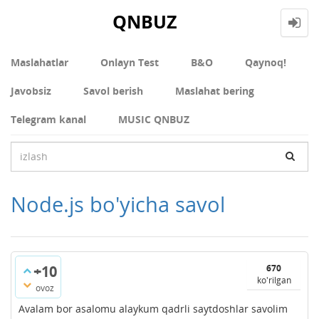
QNBUZ
Maslahatlar
Onlayn Test
В&О
Qaynoq!
Javobsiz
Savol berish
Maslahat bering
Telegram kanal
MUSIC QNBUZ
Node.js bo'yicha savol
+10
670
ko'rilgan
ovoz
Avalam bor asalomu alaykum qadrli saytdoshlar savolim