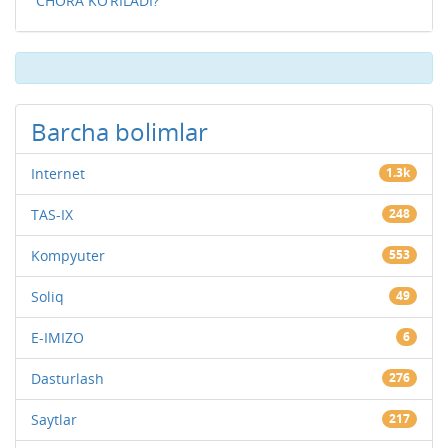
CHORA KO‘RILADI?
Barcha bolimlar
Internet
1.3k
TAS-IX
248
Kompyuter
553
Soliq
49
E-IMIZO
6
Dasturlash
276
Saytlar
217