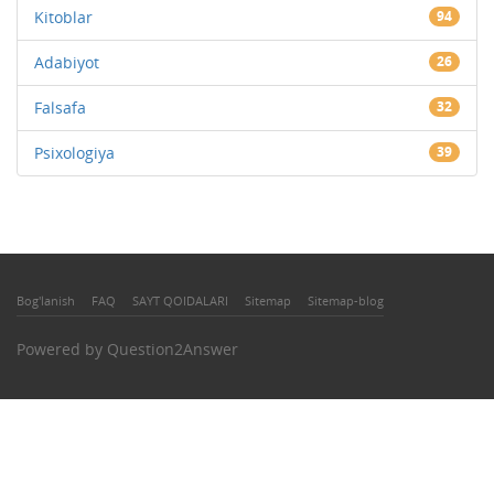
Kitoblar
94
Adabiyot
26
Falsafa
32
Psixologiya
39
Bog'lanish
FAQ
SAYT QOIDALARI
Sitemap
Sitemap-blog
Powered by
Question2Answer