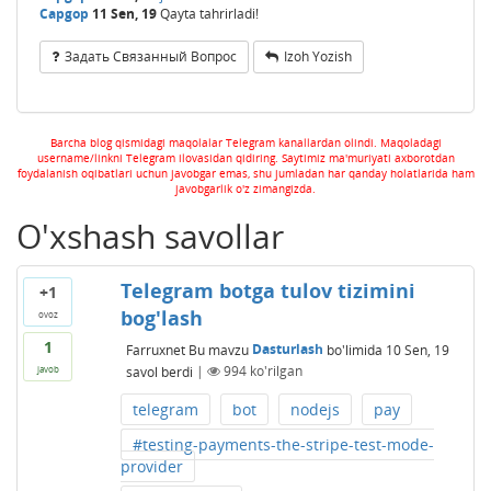
Capgop
11 Sen, 19
Qayta tahrirladi!
Задать Связанный Вопрос
Izoh Yozish
Barcha blog qismidagi maqolalar Telegram kanallardan olindi. Maqoladagi
username/linkni Telegram ilovasidan qidiring. Saytimiz ma'muriyati axborotdan
foydalanish oqibatlari uchun javobgar emas, shu jumladan har qanday holatlarida ham
javobgarlik o'z zimangizda.
O'xshash savollar
Telegram botga tulov tizimini
+1
bog'lash
ovoz
1
Farruxnet
Bu mavzu
Dasturlash
bo'limida
10 Sen, 19
savol berdi
|
994
ko'rilgan
javob
telegram
bot
nodejs
pay
#testing-payments-the-stripe-test-mode-
provider