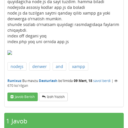
quyidagicha node.js da sayt tuzdim. hamma biladi
nodejsda assosiy kodlar app.js da boladi
node.js da tuzilgan saytni qanday qilib xampp ga yoki
denwerga o'rnatish mumkin.
shunde sozlab o'rnatsam quyidagi rasmdagidaqa faylarim
chiqaybdi.
index off degani yoq
index.php yoq uni ornida app.js
nodejs
denwer
and
xampp
Runixuz
Bu mavzu
Dasturlash
bo'limida
09 Mart, 18
savol berdi
|
670
ko'rilgan
Javob Berish
Izoh Yozish
1
Javob